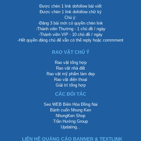
Được chèn 1 link dofollow bài viết
Được chèn 1 link dofollow chữ ký
Chú ý:
-Đăng 3 bài mới có quyền chèn link
-Thành viên Thường - 1 chủ đề / ngày
-Thành viên VIP - 10 chủ đề / ngày
-Hết quyền đăng chủ để vẫn có thể reply hoặc commment
RAO VẶT CHÚ Ý
Rao vặt tổng hợp
Rao vặt nhà đất
Rao vặt mỹ phẩm làm đẹp
Rao vặt điện thoại
Giải trí tổng hợp
CÁC ĐỐI TÁC
Seo WEB Biên Hòa Đồng Nai
Bánh cuốn Nhung Ken
NhungKen Shop
Trần Hướng Group
Updating...
LIÊN HỆ QUẢNG CÁO BANNER & TEXTLINK