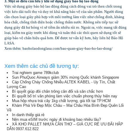
3. Một số điều cần lưu ý khi sử dụng giày bảo hộ lao động
Việc sử dụng giày bảo hộ lao động đúng cách đóng vai trò then chốt trong
việc kéo dài tuổi thọ và duy trì khả năng bảo vệ của sản phẩm. Người dùng
cần chọn loại giày phù hợp với môi trường làm việc như chống đinh, kháng
hóa chất, chống tĩnh điện hoặc chống thấm nước. Không nên tiếp tục sử
dụng giày đã hư hỏng vì sẽ tiềm ẩn nhiều rủi ro. Ngoài ra, việc mang tất đúng
loại, kiểm tra giày trước khi dùng và tuân thủ các thói quen sử dụng tốt sẽ
giúp bảo vệ chân hiệu quả hơn. Để được tư vấn kỹ hơn, hãy liên hệ Bảo Hộ
LASA.
Xem thêm: baoholaodonglasa.com/bao-quan-giay-bao-ho-lao-dong/
Xem thêm các chủ đề tương tự:
Trai nghiem game 789kclub
Sun PhuQuoc Airways giảm 30% mừng Quốc khánh Singapore
Cáp Chống Cháy Chống Nhiễu ALTEK KABEL - Uy Tín, Chất
Lượng Cao
Bí quyết giúp đôi chân trông cân đối và săn chắc hơn
Bí quyết bố trí văn phòng làm việc chuẩn phong thủy hiện nay
Mua hộp nhựa trái cây 1kg chất lượng, giá tốt tại TP.HCM
Khám Phá Vẻ Đẹp Mộc Châu – Mai Châu Hòa Bình Đẹp Quên Lối
Về
In danh thiếp giá rẻ
Nên mua eSIM trước ngày đi khoảng bao nhiêu lâu?
XẢ KHO PALLET NHỰA CẦN THƠ – GIÁ CỰC RẺ ƯU ĐÃI HẤP
DẪN 0937.612.822