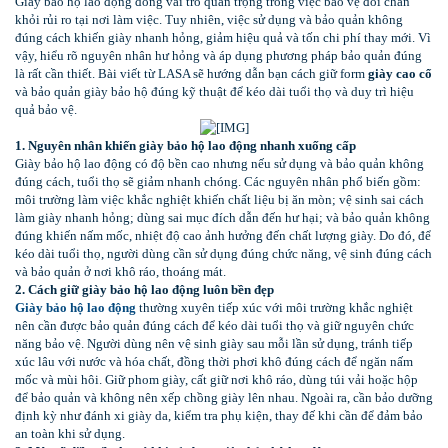
Giày bảo hộ lao động đóng vai trò quan trọng trong việc bảo vệ đôi chân
khỏi rủi ro tại nơi làm việc. Tuy nhiên, việc sử dụng và bảo quản không
đúng cách khiến giày nhanh hỏng, giảm hiệu quả và tốn chi phí thay mới. Vì
vậy, hiểu rõ nguyên nhân hư hỏng và áp dụng phương pháp bảo quản đúng
là rất cần thiết. Bài viết từ LASA sẽ hướng dẫn bạn cách giữ form
giày cao cổ
và bảo quản giày bảo hộ đúng kỹ thuật để kéo dài tuổi thọ và duy trì hiệu
quả bảo vệ.
1. Nguyên nhân khiến giày bảo hộ lao động nhanh xuống cấp
Giày bảo hộ lao động có độ bền cao nhưng nếu sử dụng và bảo quản không
đúng cách, tuổi thọ sẽ giảm nhanh chóng. Các nguyên nhân phổ biến gồm:
môi trường làm việc khắc nghiệt khiến chất liệu bị ăn mòn; vệ sinh sai cách
làm giày nhanh hỏng; dùng sai mục đích dẫn đến hư hại; và bảo quản không
đúng khiến nấm mốc, nhiệt độ cao ảnh hưởng đến chất lượng giày. Do đó, để
kéo dài tuổi thọ, người dùng cần sử dụng đúng chức năng, vệ sinh đúng cách
và bảo quản ở nơi khô ráo, thoáng mát.
2. Cách giữ giày bảo hộ lao động luôn bền đẹp
Giày bảo hộ lao động
thường xuyên tiếp xúc với môi trường khắc nghiệt
nên cần được bảo quản đúng cách để kéo dài tuổi thọ và giữ nguyên chức
năng bảo vệ. Người dùng nên vệ sinh giày sau mỗi lần sử dụng, tránh tiếp
xúc lâu với nước và hóa chất, đồng thời phơi khô đúng cách để ngăn nấm
mốc và mùi hôi. Giữ phom giày, cất giữ nơi khô ráo, dùng túi vải hoặc hộp
để bảo quản và không nên xếp chồng giày lên nhau. Ngoài ra, cần bảo dưỡng
định kỳ như đánh xi giày da, kiểm tra phụ kiện, thay đế khi cần để đảm bảo
an toàn khi sử dụng.