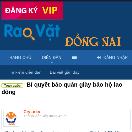
TRANG CHỦ
DIỄN ĐÀN
ĐĂNG NHẬP
Diễn đàn
...
Rao vặt tổng hợp - Uy tín - Miễn phí
Tìm kiếm diễn đàn
Bài viết gần đây
Bí quyết bảo quản giày bảo hộ lao
Toàn quốc
động
CtyLasa
Thành viên xây dựng 4rum