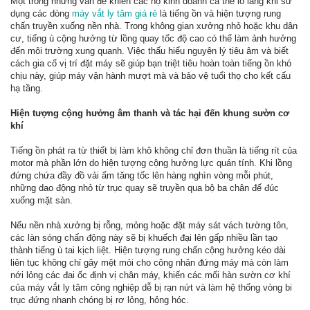
Một trong những vấn đề khiến các hộ kinh doanh cá thể lo lắng khi sử
dụng các dòng
máy vắt ly tâm giá rẻ
là tiếng ồn và hiện tượng rung
chấn truyền xuống nền nhà. Trong không gian xưởng nhỏ hoặc khu dân
cư, tiếng ù cộng hưởng từ lồng quay tốc độ cao có thể làm ảnh hưởng
đến môi trường xung quanh. Việc thấu hiểu nguyên lý tiêu âm và biết
cách gia cố vị trí đặt máy sẽ giúp bạn triệt tiêu hoàn toàn tiếng ồn khó
chịu này, giúp máy vận hành mượt mà và bảo vệ tuổi thọ cho kết cấu
hạ tầng.
Hiện tượng cộng hưởng âm thanh và tác hại đến khung sườn cơ
khí
Tiếng ồn phát ra từ thiết bị làm khô không chỉ đơn thuần là tiếng rít của
motor mà phần lớn do hiện tượng cộng hưởng lực quán tính. Khi lồng
đứng chứa đầy đồ vải ẩm tăng tốc lên hàng nghìn vòng mỗi phút,
những dao động nhỏ từ trục quay sẽ truyền qua bộ ba chân đế đúc
xuống mặt sàn.
Nếu nền nhà xưởng bị rỗng, mỏng hoặc đặt máy sát vách tường tôn,
các làn sóng chấn động này sẽ bị khuếch đại lên gấp nhiều lần tạo
thành tiếng ù tai kịch liệt. Hiện tượng rung chấn cộng hưởng kéo dài
liên tục không chỉ gây mệt mỏi cho công nhân đứng máy mà còn làm
nới lỏng các đai ốc định vị chân máy, khiến các mối hàn sườn cơ khí
của máy vắt ly tâm công nghiệp dễ bị rạn nứt và làm hệ thống vòng bi
trục đứng nhanh chóng bị rơ lỏng, hỏng hóc.