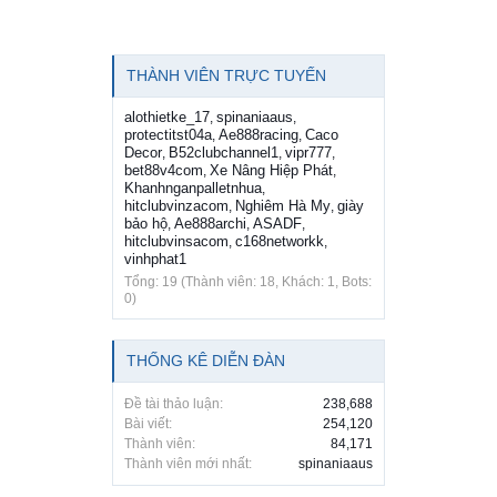
THÀNH VIÊN TRỰC TUYẾN
alothietke_17
spinaniaaus
,
,
protectitst04a
Ae888racing
Caco
,
,
Decor
B52clubchannel1
vipr777
,
,
,
bet88v4com
Xe Nâng Hiệp Phát
,
,
Khanhnganpalletnhua
,
hitclubvinzacom
Nghiêm Hà My
giày
,
,
bảo hộ
Ae888archi
ASADF
,
,
,
hitclubvinsacom
c168networkk
,
,
vinhphat1
Tổng: 19 (Thành viên: 18, Khách: 1, Bots:
0)
THỐNG KÊ DIỄN ĐÀN
Đề tài thảo luận:
238,688
Bài viết:
254,120
Thành viên:
84,171
Thành viên mới nhất:
spinaniaaus