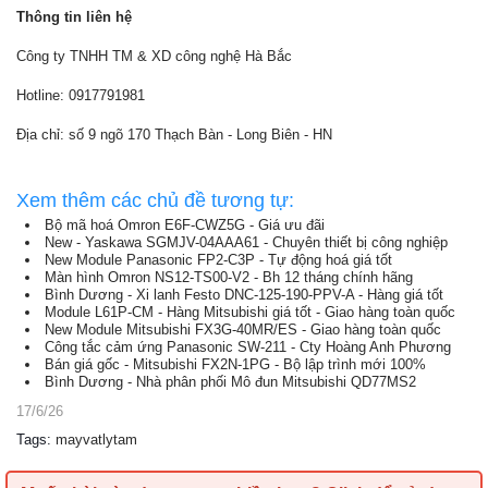
Thông tin liên hệ
Công ty TNHH TM & XD công nghệ Hà Bắc
Hotline: 0917791981
Địa chỉ: số 9 ngõ 170 Thạch Bàn - Long Biên - HN
Xem thêm các chủ đề tương tự:
Bộ mã hoá Omron E6F-CWZ5G - Giá ưu đãi
New - Yaskawa SGMJV-04AAA61 - Chuyên thiết bị công nghiệp
New Module Panasonic FP2-C3P - Tự động hoá giá tốt
Màn hình Omron NS12-TS00-V2 - Bh 12 tháng chính hãng
Bình Dương - Xi lanh Festo DNC-125-190-PPV-A - Hàng giá tốt
Module L61P-CM - Hàng Mitsubishi giá tốt - Giao hàng toàn quốc
New Module Mitsubishi FX3G-40MR/ES - Giao hàng toàn quốc
Công tắc cảm ứng Panasonic SW-211 - Cty Hoàng Anh Phương
Bán giá gốc - Mitsubishi FX2N-1PG - Bộ lập trình mới 100%
Bình Dương - Nhà phân phối Mô đun Mitsubishi QD77MS2
17/6/26
Tags
:
mayvatlytam