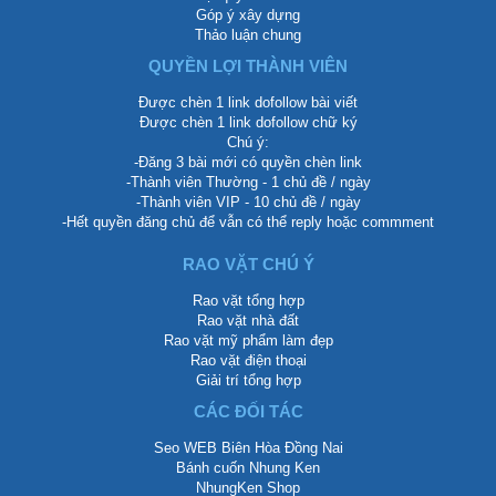
Góp ý xây dựng
Thảo luận chung
QUYỀN LỢI THÀNH VIÊN
Được chèn 1 link dofollow bài viết
Được chèn 1 link dofollow chữ ký
Chú ý:
-Đăng 3 bài mới có quyền chèn link
-Thành viên Thường - 1 chủ đề / ngày
-Thành viên VIP - 10 chủ đề / ngày
-Hết quyền đăng chủ để vẫn có thể reply hoặc commment
RAO VẶT CHÚ Ý
Rao vặt tổng hợp
Rao vặt nhà đất
Rao vặt mỹ phẩm làm đẹp
Rao vặt điện thoại
Giải trí tổng hợp
CÁC ĐỐI TÁC
Seo WEB Biên Hòa Đồng Nai
Bánh cuốn Nhung Ken
NhungKen Shop