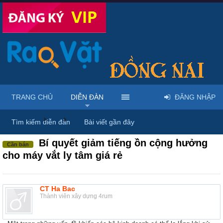
TRANG CHỦ
DIỄN ĐÀN
ĐĂNG NHẬP
Diễn đàn
...
Máy móc & thiết bị công nông nghiệp
Tìm kiếm diễn đàn
Bài viết gần đây
Bí quyết giảm tiếng ồn cộng hưởng
Cần bán
cho máy vắt ly tâm giá rẻ
CT Ha Bac
Thành viên xây dựng 4rum