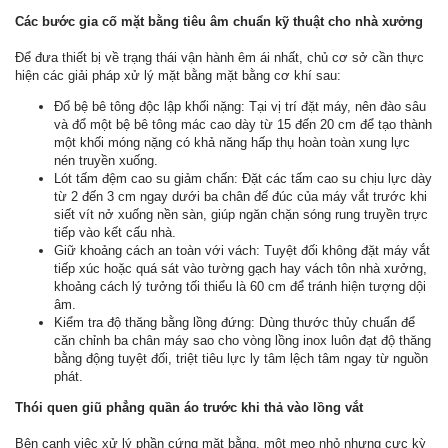
Các bước gia cố mặt bằng tiêu âm chuẩn kỹ thuật cho nhà xưởng
Để đưa thiết bị về trạng thái vận hành êm ái nhất, chủ cơ sở cần thực
hiện các giải pháp xử lý mặt bằng mặt bằng cơ khí sau:
Đổ bệ bê tông độc lập khối nặng: Tại vị trí đặt máy, nên đào sâu
và đổ một bệ bê tông mác cao dày từ 15 đến 20 cm để tạo thành
một khối móng nặng có khả năng hấp thụ hoàn toàn xung lực
nén truyền xuống.
Lót tấm đệm cao su giảm chấn: Đặt các tấm cao su chịu lực dày
từ 2 đến 3 cm ngay dưới ba chân đế đúc của máy vắt trước khi
siết vít nở xuống nền sàn, giúp ngăn chặn sóng rung truyền trực
tiếp vào kết cấu nhà.
Giữ khoảng cách an toàn với vách: Tuyệt đối không đặt máy vắt
tiếp xúc hoặc quá sát vào tường gạch hay vách tôn nhà xưởng,
khoảng cách lý tưởng tối thiểu là 60 cm để tránh hiện tượng dội
âm.
Kiểm tra độ thăng bằng lồng đứng: Dùng thước thủy chuẩn để
căn chỉnh ba chân máy sao cho vòng lồng inox luôn đạt độ thăng
bằng động tuyệt đối, triệt tiêu lực ly tâm lệch tâm ngay từ nguồn
phát.
Thói quen giũ phẳng quần áo trước khi thả vào lồng vắt
Bên cạnh việc xử lý phần cứng mặt bằng, một mẹo nhỏ nhưng cực kỳ