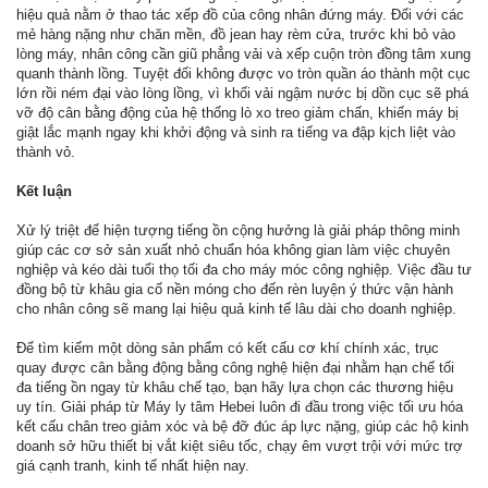
hiệu quả nằm ở thao tác xếp đồ của công nhân đứng máy. Đối với các
mẻ hàng nặng như chăn mền, đồ jean hay rèm cửa, trước khi bỏ vào
lòng máy, nhân công cần giũ phẳng vải và xếp cuộn tròn đồng tâm xung
quanh thành lồng. Tuyệt đối không được vo tròn quần áo thành một cục
lớn rồi ném đại vào lòng lồng, vì khối vải ngậm nước bị dồn cục sẽ phá
vỡ độ cân bằng động của hệ thống lò xo treo giảm chấn, khiến máy bị
giật lắc mạnh ngay khi khởi động và sinh ra tiếng va đập kịch liệt vào
thành vỏ.
Kết luận
Xử lý triệt để hiện tượng tiếng ồn cộng hưởng là giải pháp thông minh
giúp các cơ sở sản xuất nhỏ chuẩn hóa không gian làm việc chuyên
nghiệp và kéo dài tuổi thọ tối đa cho máy móc công nghiệp. Việc đầu tư
đồng bộ từ khâu gia cố nền móng cho đến rèn luyện ý thức vận hành
cho nhân công sẽ mang lại hiệu quả kinh tế lâu dài cho doanh nghiệp.
Để tìm kiếm một dòng sản phẩm có kết cấu cơ khí chính xác, trục
quay được cân bằng động bằng công nghệ hiện đại nhằm hạn chế tối
đa tiếng ồn ngay từ khâu chế tạo, bạn hãy lựa chọn các thương hiệu
uy tín. Giải pháp từ Máy ly tâm Hebei luôn đi đầu trong việc tối ưu hóa
kết cấu chân treo giảm xóc và bệ đỡ đúc áp lực nặng, giúp các hộ kinh
doanh sở hữu thiết bị vắt kiệt siêu tốc, chạy êm vượt trội với mức trợ
giá cạnh tranh, kinh tế nhất hiện nay.