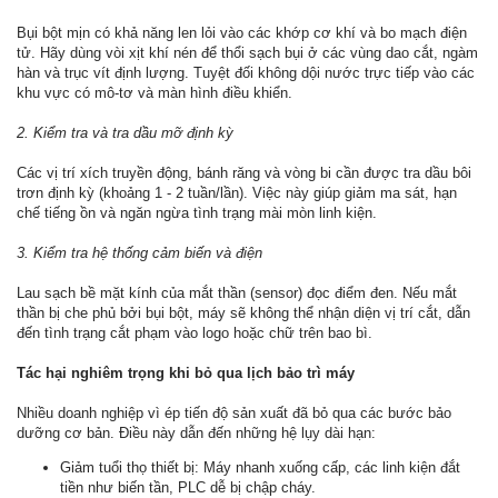
Bụi bột mịn có khả năng len lỏi vào các khớp cơ khí và bo mạch điện
tử. Hãy dùng vòi xịt khí nén để thổi sạch bụi ở các vùng dao cắt, ngàm
hàn và trục vít định lượng. Tuyệt đối không dội nước trực tiếp vào các
khu vực có mô-tơ và màn hình điều khiển.
2. Kiểm tra và tra dầu mỡ định kỳ
Các vị trí xích truyền động, bánh răng và vòng bi cần được tra dầu bôi
trơn định kỳ (khoảng 1 - 2 tuần/lần). Việc này giúp giảm ma sát, hạn
chế tiếng ồn và ngăn ngừa tình trạng mài mòn linh kiện.
3. Kiểm tra hệ thống cảm biến và điện
Lau sạch bề mặt kính của mắt thần (sensor) đọc điểm đen. Nếu mắt
thần bị che phủ bởi bụi bột, máy sẽ không thể nhận diện vị trí cắt, dẫn
đến tình trạng cắt phạm vào logo hoặc chữ trên bao bì.
Tác hại nghiêm trọng khi bỏ qua lịch bảo trì máy
Nhiều doanh nghiệp vì ép tiến độ sản xuất đã bỏ qua các bước bảo
dưỡng cơ bản. Điều này dẫn đến những hệ lụy dài hạn:
Giảm tuổi thọ thiết bị: Máy nhanh xuống cấp, các linh kiện đắt
tiền như biến tần, PLC dễ bị chập cháy.