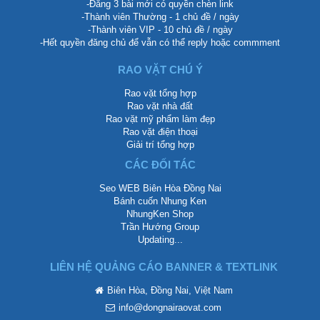
-Đăng 3 bài mới có quyền chèn link
-Thành viên Thường - 1 chủ đề / ngày
-Thành viên VIP - 10 chủ đề / ngày
-Hết quyền đăng chủ để vẫn có thể reply hoặc commment
RAO VẶT CHÚ Ý
Rao vặt tổng hợp
Rao vặt nhà đất
Rao vặt mỹ phẩm làm đẹp
Rao vặt điện thoại
Giải trí tổng hợp
CÁC ĐỐI TÁC
Seo WEB Biên Hòa Đồng Nai
Bánh cuốn Nhung Ken
NhungKen Shop
Trần Hướng Group
Updating...
LIÊN HỆ QUẢNG CÁO BANNER & TEXTLINK
Biên Hòa, Đồng Nai, Việt Nam
info@dongnairaovat.com