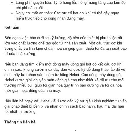
Lãng phí nguyên liệu: Tỷ lệ hàng lỗi, hỏng màng tăng cao làm đội
chi phí sản xuất.
Nguy cơ mất an toàn: Các sự cố kẹt cơ khí có thể gây nguy
hiểm trực tiếp cho công nhân đứng máy.
Kết luận
Bên cạnh việc bảo dưỡng kỹ lưỡng, độ bền của thiết bị phụ thuộc rất
lớn vào chất lượng chế tạo gốc từ nhà sản xuất. Một cấu trúc cơ khí
vững chắc và linh kiện chuẩn hóa sẽ giúp giảm thiểu tối đa tần suất bảo
trì của nhà xưởng.
Nếu bạn đang tìm kiếm một dòng máy đóng gói bột có kết cấu cơ khí
chính xác, khung sườn inox dày dặn và cực kỳ dễ dàng tháo lắp để vệ
sinh, hãy lựa chọn sản phẩm từ hãng Hebei. Các dòng máy đóng gói
Hebei được giới chuyên môn đánh giá cao nhờ thiết kế tối ưu cho môi
trường nhiều bụi, giúp tối giản hóa quy trình bảo dưỡng và tối đa hóa
thời gian hoạt động của nhà máy.
Hãy liên hệ ngay với Hebei để được các kỹ sư giàu kinh nghiệm tư vấn
giải pháp thiết bị bền bỉ và nhận chính sách bảo hành, hậu mãi dài hạn
tốt nhất thị trường!
Thông tin liên hệ