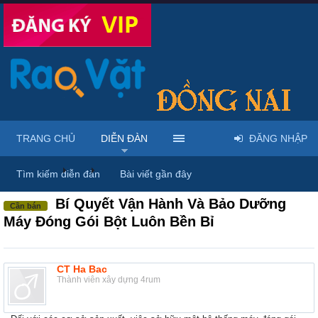
TRANG CHỦ
DIỄN ĐÀN
ĐĂNG NHẬP
Diễn đàn
...
Máy móc & thiết bị công nông nghiệp
Tìm kiếm diễn đàn
Bài viết gần đây
Bí Quyết Vận Hành Và Bảo Dưỡng
Cần bán
Máy Đóng Gói Bột Luôn Bền Bỉ
CT Ha Bac
Thành viên xây dựng 4rum