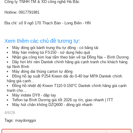
Công ty TNHH TM & XD công nghệ Hà Bắc
Hotline: 0917791981
Địa chỉ: số 9 ngõ 170 Thạch Bàn - Long Biên - HN
Xem thêm các chủ đề tương tự:
Máy đóng gói bánh trung thu tự động - có băng tải
Máy hàn miệng túi FS150 - sử dụng hiệu quả
Nhận gia công kim loại tấm theo bản vẽ tại Đồng Nai – Bình Dương
Dây hơi khí nén Dantek chính hãng giá cạnh tranh cho khách hàng
tại Ninh Bình
Máy đóng đai thùng carton tự động
Đồng hồ áp suất P254 Kiwon dải đo 0-40 bar MPA Dantek chính
hãng giá cạnh...
Đồng hồ nhiệt độ Kiwon T110 0-150°C Dantek chính hãng giá cạnh
tranh cho...
Máy indate DY8 - dập tay
Teflon tại Bình Dương giá tốt 2026 uy tín, giao nhanh | ITT
Máy hút chân không DZQ600 - đóng gói nhanh
4/6/26
Tags
:
maydonggoi