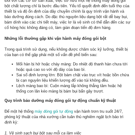
Đối với các cơ sở sản xuất, việc sở hữu một hệ thống máy đóng gói
bột chất lượng chỉ là bước đầu tiên. Yếu tố quyết định đến tuổi thọ của
thiết bị và độ ổn định của dây chuyền chính là quy trình vận hành và
bảo dưỡng đúng cách. Do đặc thù nguyên liệu dạng bột rất dễ bay bụi,
bám dính vào các chi tiết máy, việc lơ là vệ sinh có thể dẫn đến các sự
cố hỏng hóc không đáng có, làm gián đoạn tiến độ đơn hàng.
Những lỗi thường gặp khi vận hành máy đóng gói bột
Trong quá trình sử dụng, nếu không được chăm sóc kỹ lưỡng, thiết bị
của bạn có thể gặp phải một số vấn đề phổ biến sau:
Mối hàn bị hở hoặc cháy màng: Do nhiệt độ thanh hàn chưa tới
hoặc quá cao so với độ dày của bao bì.
Sai số định lượng lớn: Bột bám chặt vào trục vít hoặc bồn chứa
bị cạn nguyên liệu khiến lượng đổ vào túi không đều.
Lệch màng bao bì: Cuộn màng lắp không thẳng tâm hoặc hệ
thống con lăn kéo màng bị bám bụi bẩn gây trượt.
Quy trình bảo dưỡng máy đóng gói tự động chuẩn kỹ thuật
Để một hệ thống
máy đóng gói tự động
vận hành trơn tru suốt 24/7,
phòng kỹ thuật của nhà xưởng cần tuân thủ nghiêm ngặt lịch bảo trì
định kỳ:
1. Vệ sinh sạch bụi bột sau mỗi ca làm việc