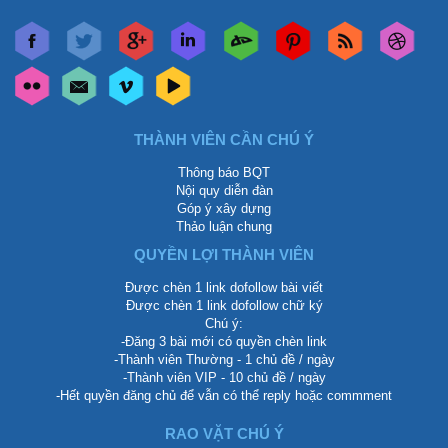
THÀNH VIÊN CẦN CHÚ Ý
Thông báo BQT
Nội quy diễn đàn
Góp ý xây dựng
Thảo luận chung
QUYỀN LỢI THÀNH VIÊN
Được chèn 1 link dofollow bài viết
Được chèn 1 link dofollow chữ ký
Chú ý:
-Đăng 3 bài mới có quyền chèn link
-Thành viên Thường - 1 chủ đề / ngày
-Thành viên VIP - 10 chủ đề / ngày
-Hết quyền đăng chủ để vẫn có thể reply hoặc commment
RAO VẶT CHÚ Ý