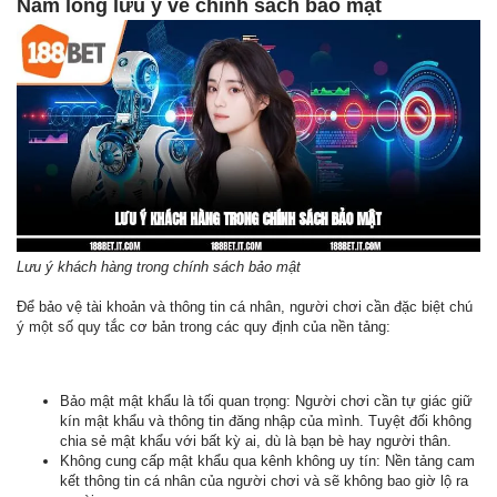
Nằm lòng lưu ý về chính sách bảo mật
Lưu ý khách hàng trong chính sách bảo mật
Để bảo vệ tài khoản và thông tin cá nhân, người chơi cần đặc biệt chú
ý một số quy tắc cơ bản trong các quy định của nền tảng:
Bảo mật mật khẩu là tối quan trọng: Người chơi cần tự giác giữ
kín mật khẩu và thông tin đăng nhập của mình. Tuyệt đối không
chia sẻ mật khẩu với bất kỳ ai, dù là bạn bè hay người thân.
Không cung cấp mật khẩu qua kênh không uy tín: Nền tảng cam
kết thông tin cá nhân của người chơi và sẽ không bao giờ lộ ra