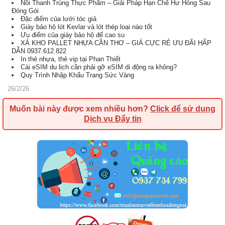
Nồi Thanh Trùng Thực Phẩm – Giải Pháp Hạn Chế Hư Hỏng Sau
Đóng Gói
Đặc điểm của lưới tóc giả
Giày bảo hộ lót Kevlar và lót thép loại nào tốt
Ưu điểm của giày bảo hộ đế cao su
XẢ KHO PALLET NHỰA CẦN THƠ – GIÁ CỰC RẺ ƯU ĐÃI HẤP
DẪN 0937.612.822
In thẻ nhựa, thẻ vip tại Phan Thiết
Cài eSIM du lịch cần phải gỡ eSIM di động ra không?
Quy Trình Nhập Khẩu Trang Sức Vàng
26/2/26
Muốn bài này được xem nhiều hơn?
Click để sử dụng
Dịch vụ Đẩy tin