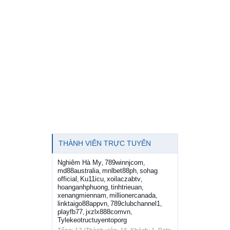
THÀNH VIÊN TRỰC TUYẾN
Nghiêm Hà My
789winnjcom
,
,
md88australia
mnlbet88ph
sohag
,
,
official
Ku11icu
xoilaczabtv
,
,
,
hoanganhphuong
tinhtrieuan
,
,
xenangmiennam
millionercanada
,
,
linktaigo88appvn
789clubchannel1
,
,
playfb77
jxzlx888comvn
,
,
Tylekeotructuyentoporg