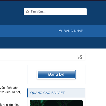
ĐĂNG NHẬP
Đăng ký!
uyền hình cáp,
ivi đẹp, rõ nét,
QUẢNG CÁO BÀI VIẾT
ét như tín hiệu