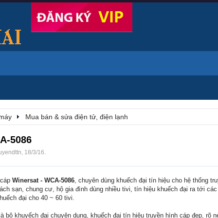
 máy
Mua bán & sửa điện tử, điện lạnh
CA-5086
yendttn
,
18/3/16
.
 cáp
Winersat - WCA-5086
, chuyên dùng khuếch đại tín hiệu cho hệ thống tr
h sạn, chung cư, hộ gia đình dùng nhiều tivi, tín hiệu khuếch đại ra tới các t
huếch đại cho 40 ~ 60 tivi.
là bộ khuyếch đại chuyên dụng, khuếch đại tín hiệu truyền hình cáp đẹp, rõ n