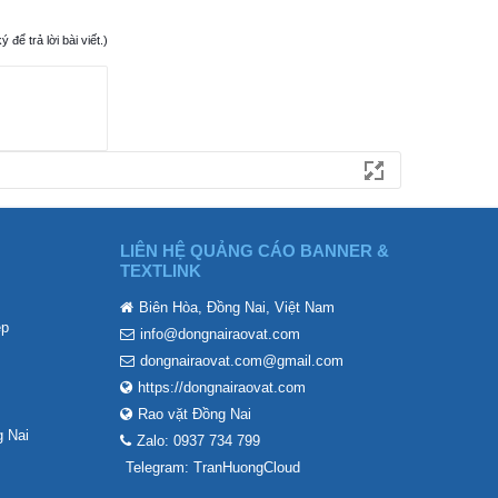
ể trả lời bài viết.)
LIÊN HỆ QUẢNG CÁO BANNER &
TEXTLINK
Biên Hòa, Đồng Nai, Việt Nam
ẹp
info@dongnairaovat.com
dongnairaovat.com@gmail.com
https://dongnairaovat.com
Rao vặt Đồng Nai
 Nai
Zalo: 0937 734 799
Telegram: TranHuongCloud