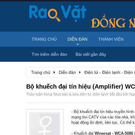
TRANG CHỦ
DIỄN ĐÀN
THÀNH VIÊN
Tìm kiếm diễn đàn
Bài viết gần đây
Trang chủ
Diễn đàn
Điện tử - Điện lạnh - Điện
Bộ khuếch đại tín hiệu (Amplifier) W
Thảo luận trong '
Mua bán & sửa điện tử, điện lạnh
' bắt đầu bởi
Ngu
- Bộ khuếch đại tín hiệu truyền hình
mạng tivi CATV của các tòa nhà, khác
hoạt động ổn định, liên tục. Có thể k
- Khuếch đại
Winersat - WCA-5086