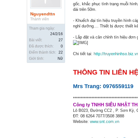
gốc, khắc phục tình trạng muỗi hình
dài trên 50m.
Nguyendttn
Thành viên
- Khuếch đại tín hiệu truyền hình c
nghỉ dưỡng.... Thiết bị được thiết kế
Tham gia ngày:
24/2/16
- Lắp đặt và cân chỉnh tín hiệu đơn g
Bài viết:
27
Đã được thích:
0
Điểm thành tích:
22
Chi tiết tại:
http://truyenhinhso.biz
Giới tính:
Nữ
THÔNG TIN LIÊN HỆ
Mrs Trang: 0976559119
******************************************
Công ty TNHH SIÊU NHẬT T
Lô B023, Đường CC2 , P. Sơn Kỳ,
ĐT: 08 6264 7077/3508 3888
Website:
www.snt.com.vn