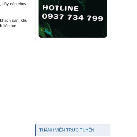
g, dây cáp chạy
 khách sạn, khu
h liên tục.
THÀNH VIÊN TRỰC TUYẾN