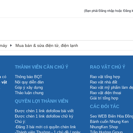
(Bạn phải Đăng nhập hoặc Đăng ký đ
 máy
Mua bán & sửa điện tử, điện lạnh
THÀNH VIÊN CẦN CHÚ Ý
RAO VẶT CHÚ Ý
n
có
Thông báo BQT
Rao vặt tổng hợp
 vặt
Nội quy diễn đàn
Rao vặt nhà đất
.
Góp ý xây dựng
Rao vặt mỹ phẩm làm đ
Thảo luận chung
Rao vặt điện thoại
Giải trí tổng hợp
QUYỀN LỢI THÀNH VIÊN
CÁC ĐỐI TÁC
Được chèn 1 link dofollow bài viết
Được chèn 1 link dofollow chữ ký
Seo WEB Biên Hòa Đồng
Chú ý:
Bánh cuốn Nhung Ken
-Đăng 3 bài mới có quyền chèn link
NhungKen Shop
-Thành viên Thường - 1 chủ đề / ngày
Trần Hướng Group