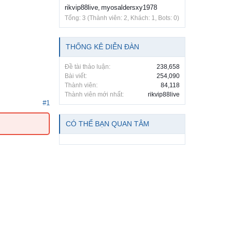
rikvip88live
myosaldersxy1978
,
Tổng: 3 (Thành viên: 2, Khách: 1, Bots: 0)
THỐNG KÊ DIỄN ĐÀN
Đề tài thảo luận:
238,658
Bài viết:
254,090
Thành viên:
84,118
Thành viên mới nhất:
rikvip88live
#1
CÓ THỂ BẠN QUAN TÂM