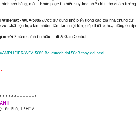
, hình ảnh bóng, mờ ...Khắc phục tín hiệu suy hao nhiều khi cáp đi âm tườn
áp
Winersat - WCA-5086
được sử dụng phổ biến trong các tòa nhà chung cư,
 với chất liệu hợp kim nhôm, tấm tản nhiệt lớn, giúp thiết bị hoạt động ổn địn
iản với 2 núm chỉnh tín hiệu : Tilt & Gain Control.
.vn/AMPLIFIER/WCA-5086-Bo-khuech-dai-50dB-thay-doi.html
:
************************
HANH
 Q.Tân Phú, TP.HCM