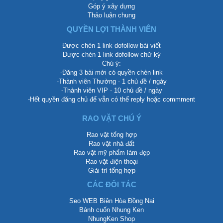
Góp ý xây dựng
Thảo luận chung
QUYỀN LỢI THÀNH VIÊN
Được chèn 1 link dofollow bài viết
Được chèn 1 link dofollow chữ ký
Chú ý:
-Đăng 3 bài mới có quyền chèn link
-Thành viên Thường - 1 chủ đề / ngày
-Thành viên VIP - 10 chủ đề / ngày
-Hết quyền đăng chủ để vẫn có thể reply hoặc commment
RAO VẶT CHÚ Ý
Rao vặt tổng hợp
Rao vặt nhà đất
Rao vặt mỹ phẩm làm đẹp
Rao vặt điện thoại
Giải trí tổng hợp
CÁC ĐỐI TÁC
Seo WEB Biên Hòa Đồng Nai
Bánh cuốn Nhung Ken
NhungKen Shop