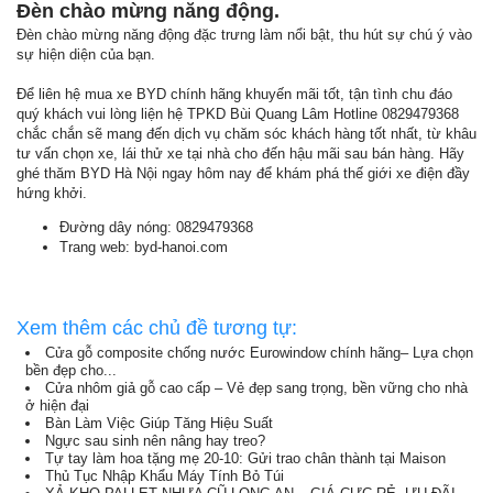
Đèn chào mừng năng động.
Đèn chào mừng năng động đặc trưng làm nổi bật, thu hút sự chú ý vào
sự hiện diện của bạn.
Để liên hệ mua xe BYD chính hãng khuyến mãi tốt, tận tình chu đáo
quý khách vui lòng liện hệ TPKD Bùi Quang Lâm Hotline 0829479368
chắc chắn sẽ mang đến dịch vụ chăm sóc khách hàng tốt nhất, từ khâu
tư vấn chọn xe, lái thử xe tại nhà cho đến hậu mãi sau bán hàng. Hãy
ghé thăm BYD Hà Nội ngay hôm nay để khám phá thế giới xe điện đầy
hứng khởi.
Đường dây nóng: 0829479368
Trang web: byd-hanoi.com
Xem thêm các chủ đề tương tự:
Cửa gỗ composite chống nước Eurowindow chính hãng– Lựa chọn
bền đẹp cho...
Cửa nhôm giả gỗ cao cấp – Vẻ đẹp sang trọng, bền vững cho nhà
ở hiện đại
Bàn Làm Việc Giúp Tăng Hiệu Suất
Ngực sau sinh nên nâng hay treo?
Tự tay làm hoa tặng mẹ 20-10: Gửi trao chân thành tại Maison
Thủ Tục Nhập Khẩu Máy Tính Bỏ Túi