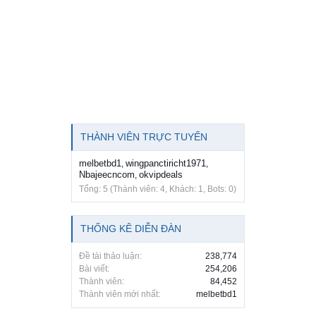
THÀNH VIÊN TRỰC TUYẾN
melbetbd1
wingpanctiricht1971
,
,
Nbajeecncom
okvipdeals
,
Tổng: 5 (Thành viên: 4, Khách: 1, Bots: 0)
THỐNG KÊ DIỄN ĐÀN
Đề tài thảo luận:
238,774
Bài viết:
254,206
Thành viên:
84,452
Thành viên mới nhất:
melbetbd1