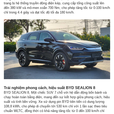
trang bị hệ thống truyền động điện kép, cung cấp tổng công suất lên
đến 380 kW và mô-men xoắn 700 Nm, cho phép tăng tốc từ 0-100 km/h
chỉ trong 4.4 giây và đạt tốc độ tối đa 180 km/h.
Trải nghiệm phong cách, hiệu suất BYD SEALION 8
BYD SEALION 8, Một chiếc SUV 7 chỗ với hệ dẫn động bốn bánh và
chạy hoàn toàn bằng điện, mang đến sự kết hợp giữa phong cách, hiệu
suất và tính bền vững. Xe sử dụng pin BYD tiên tiến có dung lượng
108,8 kWh, cho phép di chuyển tới 530 km chỉ với 1 lần sạc theo tiêu
chuẩn WLTC, đồng thời có khả năng tăng tốc từ 0 đến 100 km/h chỉ