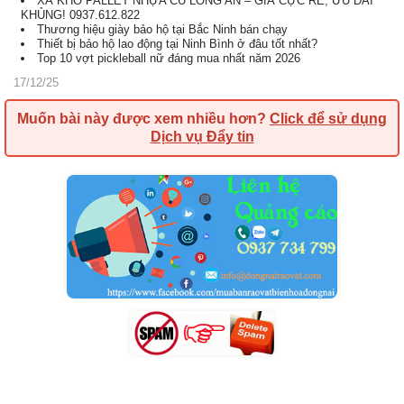
XẢ KHO PALLET NHỰA CŨ LONG AN – GIÁ CỰC RẺ, ƯU ĐÃI
KHỦNG! 0937.612.822
Thương hiệu giày bảo hộ tại Bắc Ninh bán chạy
Thiết bị bảo hộ lao động tại Ninh Bình ở đâu tốt nhất?
Top 10 vợt pickleball nữ đáng mua nhất năm 2026
17/12/25
Muốn bài này được xem nhiều hơn?
Click để sử dụng
Dịch vụ Đẩy tin