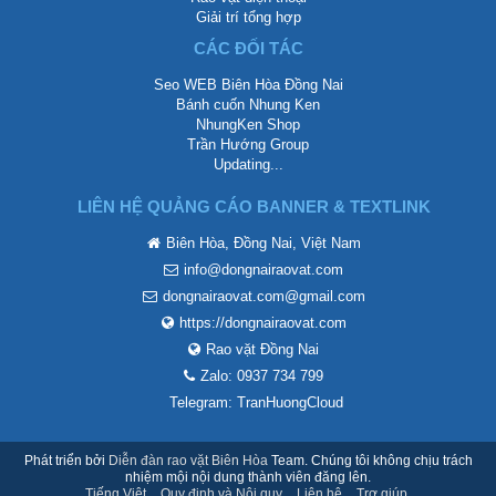
Giải trí tổng hợp
CÁC ĐỐI TÁC
Seo WEB Biên Hòa Đồng Nai
Bánh cuốn Nhung Ken
NhungKen Shop
Trần Hướng Group
Updating...
LIÊN HỆ QUẢNG CÁO BANNER & TEXTLINK
Biên Hòa, Đồng Nai, Việt Nam
info@dongnairaovat.com
dongnairaovat.com@gmail.com
https://dongnairaovat.com
Rao vặt Đồng Nai
Zalo: 0937 734 799
Telegram: TranHuongCloud
Phát triển bởi
Diễn đàn rao vặt Biên Hòa
Team. Chúng tôi không chịu trách
nhiệm mội nội dung thành viên đăng lên.
Tiếng Việt
Quy định và Nội quy
Liên hệ
Trợ giúp