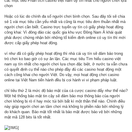
các mục tiêu Phân tích casino việt nam uy tín nhất cho người chơi lựa
chọn
Hoặc có lúc do chính đa số người chơi bình chọn. Sau đây tôi sẽ chia
sẻ 1 vài mục tiêu cần yếu nhất và cũng là mục tiêu đơn thuần nhất mà
người chơi cần biết. Casino trực tuyến uy tín có giấy phép hoạt động
công khai: Vì đông đảo các quốc gia khu vực Đông Nam Á khái quát
phải được chứng nhận bởi những tổ kiểm định online có uy tín thì mới
được cấp giấy phép hoạt động.
ví như đã có giấy phép hoạt động thì nhà cái uy tín sẽ đảm bảo trong
trò chơi ko bao giờ có sự ăn lận. Các mục tiêu Tìm hiểu casino việt
nam uy tín nhất cho người chơi lựa chọn đặc biệt, ở nước ta vẫn chưa
có quyết định cụ thể nào cho phép đầy đủ các casino hoạt động một
cách công khai cho người Việt. Do vậy, mọi hoạt động chơi casino
online tại Việt Nam tiến hành đều bị coi hành vi vi phạm pháp luật.
chỉ tiêu thứ 2 là mức độ bảo mật của cá cược casino đấy như thế nào?
Một hệ thống bảo mật tin cậy sẽ đảm bảo mọi thông báo của người
chơi không bị rò rỉ hay móc túi bởi bất kì một thần thế nào. Chính điều
này giúp người chơi an tâm chơi mà không lo phiền não bởi những lý
do khách quan. Bảo mật tốt nhất là bảo mật được bảo vệ bởi những
mật mã 128 bits là tốt nhất.