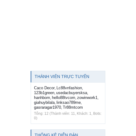
THÀNH VIÊN TRỰC TUYẾN
Caco Decor
Lc88vnfashion
,
,
123b1green
usedacbuyersksa
,
,
hanhbom
hello88tvcom
zowinwork1
,
,
,
giahuybilala
linksao789me
,
,
gasraragar1970
Tr88mtcom
,
Tổng: 12 (Thành viên: 11, Khách: 1, Bots:
0)
THỐNG KÊ DIỄN ĐÀN