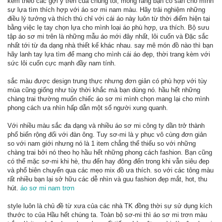
kèm theo các gợi ý trên của chúng tôi, mong rằng bạn có sẵn cho mình
sự lựa tìm thích hợp với áo sơ mi nam màu. Hãy trải nghiệm những
điều lý tưởng và thích thú chỉ với cái áo này luôn từ thời điểm hiện tại
bằng việc lẹ tay chọn lựa cho mình loại áo phù hợp, ưa thích. Bộ sưu
tập áo sơ mi trên là những mẫu áo mới đây nhất, lôi cuốn và Đặc sắc
nhất tới từ đa dạng nhà thiết kế khác nhau. say mê món đồ nào thì bạn
hãy lanh tay lựa tìm để mang cho mình cái áo đẹp, thời trang kèm với
sức lôi cuốn cực mạnh đầy nam tính.
sắc màu được design trung thực nhưng đơn giản có phù hợp với tùy
mùa cũng giống như tùy thời khắc mà bạn dùng nó. hầu hết những
chàng trai thường muốn chiếc áo sơ mi mình chọn mang lại cho mình
phong cách ưa nhìn hấp dẫn một số người xung quanh.
Với nhiều màu sắc đa dạng và nhiều áo sơ mi công ty dần trở thành
phổ biến rộng đối với đàn ông. Tuy sơ-mi là y phục vô cùng đơn giản
so với nam giới nhưng nó là 1 item chẳng thể thiếu so với những
chàng trai bởi nó theo họ hầu hết những phong cách fashion. Bạn cũng
có thể mặc sơ-mi khi hè, thu đến hay đông đến trong khi vẫn siêu đep
và phổ biên chuyển qua các mẹo mix đồ ưa thích. so với các tông màu
rất nhiều bạn lại sở hữu các dễ nhìn và guu fashion đẹp mắt, hot, thu
hút.
áo sơ mi nam trơn
style luôn là chủ đề từ xưa của các nhà TK đồng thời sự sử dụng kích
thước to của Hầu hết chúng ta. Toàn bộ sơ-mi thì áo sơ mi trơn màu