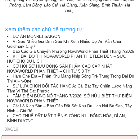
Phòng, Lâm Đồng, Lào Cai, Hà Giang, Kiên Giang, Bình Thuận, Hà
Tĩnh,
Xem thêm các chủ đề tương tự:
DỰ ÁN MONREI SAIGON
Vì Sao Nhiều Gia Đình Sau Khi Xem Nhiều Dự Án Vẫn Chọn
Goldmark City?
Báo Cáo Giá Chuyển Nhượng NovaWorld Phan Thiết Tháng 7/2026
KHI ĐẠI ĐỘ THỊ NOVAWORLD PHAN THIẾTLÊN ĐÈN – SỨC
HÚT CHO DU LỊCH
CƠ HỘI SỞ HỮU DÒNG SẢN PHẨM CAO CẤP NHẤT
NOVAWORLD PHAN THIẾT – CHỈ TỪ 5.3 TỶ
Haru One Era – Phân Khu Mang Nhịp Sống Trẻ Trung Trong Đại Đô
Thị All-in-One
SỰ LỰA CHỌN ĐỐI TÁC HẠNG A: Cái Bắt Tay Chiến Lược Nâng
Tầm Vị Thế Đạt Phước
TÂM ĐIỂM BÙNG NỔ THÁNG 7/2026: SỞ HỮU BIỆT THỰ BIỂN
NOVAWORLD PHAN THIẾT
Cắt Lỗ Kịch Sàn – Bán Gấp Đất Sát Khu Du Lịch Núi Bà Đen, Tây
Ninh – Giá Rẻ...
CHO THUÊ ĐẤT MẶT TIỀN ĐƯỜNG N1 - ĐÔNG HÒA, DĨ AN,
BÌNH DƯƠNG
30/6/16