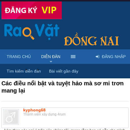
TRANG CHỦ
DIỄN ĐÀN
ĐĂNG NHẬP
Diễn đàn
...
Nhà đất – Bất động sản
Tìm kiếm diễn đàn
Bài viết gần đây
Các điều nổi bật và tuyệt hảo mà sơ mi trơn
mang lại
kyphong68
Thành viên xây dựng 4rum