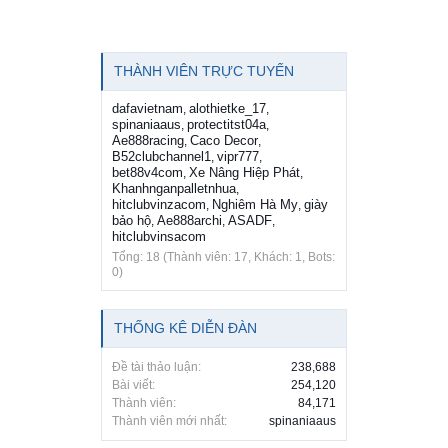
THÀNH VIÊN TRỰC TUYẾN
dafavietnam
alothietke_17
,
,
spinaniaaus
protectitst04a
,
,
Ae888racing
Caco Decor
,
,
B52clubchannel1
vipr777
,
,
bet88v4com
Xe Nâng Hiệp Phát
,
,
Khanhnganpalletnhua
,
hitclubvinzacom
Nghiêm Hà My
giày
,
,
bảo hộ
Ae888archi
ASADF
,
,
,
hitclubvinsacom
Tổng: 18 (Thành viên: 17, Khách: 1, Bots:
0)
THỐNG KÊ DIỄN ĐÀN
Đề tài thảo luận:
238,688
Bài viết:
254,120
Thành viên:
84,171
Thành viên mới nhất:
spinaniaaus