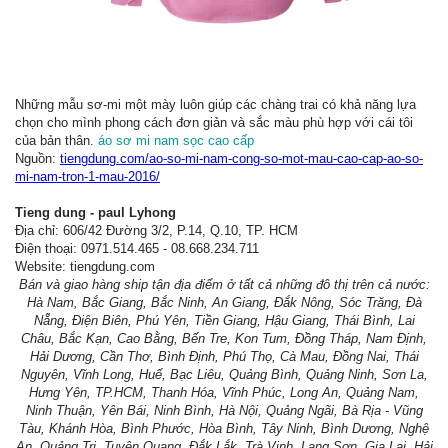
Những mẫu sơ-mi một mày luôn giúp các chàng trai có khả năng lựa
chọn cho mình phong cách đơn giản và sắc màu phù hợp với cái tôi
của bản thân.
áo sơ mi nam sọc cao cấp
Nguồn:
tiengdung.com/ao-so-mi-nam-cong-so-mot-mau-cao-cap-ao-so-
mi-nam-tron-1-mau-2016/
Tieng dung - paul Lyhong
Địa chỉ: 606/42 Đường 3/2, P.14, Q.10, TP. HCM
Điện thoại: 0971.514.465 - 08.668.234.711
Website: tiengdung.com
Bán và giao hàng ship tận địa điểm ở tất cả những đô thị trên cả nước:
Hà Nam, Bắc Giang, Bắc Ninh, An Giang, Đắk Nông, Sóc Trăng, Đà
Nẵng, Điện Biên, Phú Yên, Tiền Giang, Hậu Giang, Thái Bình, Lai
Châu, Bắc Kạn, Cao Bằng, Bến Tre, Kon Tum, Đồng Tháp, Nam Định,
Hải Dương, Cần Thơ, Bình Định, Phú Thọ, Cà Mau, Đồng Nai, Thái
Nguyên, Vĩnh Long, Huế, Bạc Liêu, Quảng Bình, Quảng Ninh, Sơn La,
Hưng Yên, TP.HCM, Thanh Hóa, Vĩnh Phúc, Long An, Quảng Nam,
Ninh Thuận, Yên Bái, Ninh Bình, Hà Nội, Quảng Ngãi, Bà Rịa - Vũng
Tàu, Khánh Hòa, Bình Phước, Hòa Bình, Tây Ninh, Bình Dương, Nghệ
An, Quảng Trị, Tuyên Quang, Đắk Lắk, Trà Vinh, Lạng Sơn, Gia Lai, Hải