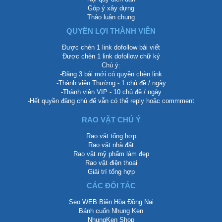
Góp ý xây dựng
Thảo luận chung
QUYỀN LỢI THÀNH VIÊN
Được chèn 1 link dofollow bài viết
Được chèn 1 link dofollow chữ ký
Chú ý:
-Đăng 3 bài mới có quyền chèn link
-Thành viên Thường - 1 chủ đề / ngày
-Thành viên VIP - 10 chủ đề / ngày
-Hết quyền đăng chủ để vẫn có thể reply hoặc commment
RAO VẶT CHÚ Ý
Rao vặt tổng hợp
Rao vặt nhà đất
Rao vặt mỹ phẩm làm đẹp
Rao vặt điện thoại
Giải trí tổng hợp
CÁC ĐỐI TÁC
Seo WEB Biên Hòa Đồng Nai
Bánh cuốn Nhung Ken
NhungKen Shop