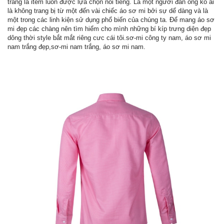
trắng là item luôn được lựa chọn nổi tiếng. Là một người đàn ông ko ai
là không trang bị từ một đến vài chiếc áo sơ mi bởi sự dể dàng và là
một trong các linh kiện sử dụng phổ biến của chúng ta. Để mang áo sơ
mi đẹp các chàng nên tìm hiểm cho mình những bí kíp trưng diện đẹp
dông thời style bắt mắt riêng cưc cái tôi.sơ-mi công ty nam, áo sơ mi
nam trắng đẹp,sơ-mi nam trắng, áo sơ mi nam.