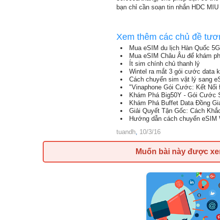
bạn chỉ cần soạn tin nhắn HDC MIU
Xem thêm các chủ đề tươ
Mua eSIM du lịch Hàn Quốc 5G
Mua eSIM Châu Âu để khám phá
Ít sim chính chủ thanh lý
Wintel ra mắt 3 gói cước data
Cách chuyển sim vật lý sang e
"Vinaphone Gói Cước: Kết Nối 
Khám Phá Big50Y - Gói Cước S
Khám Phá Buffet Data Đồng Giá 
Giải Quyết Tận Gốc: Cách Khắ
Hướng dẫn cách chuyển eSIM W
tuandh
,
10/3/16
Muốn bài này được x