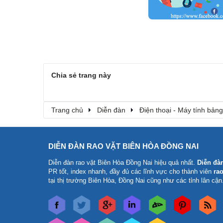
Chia sẻ trang này
Trang chủ
Diễn đàn
Điện thoại - Máy tính bảng
DIỄN ĐÀN RAO VẶT BIÊN HÒA ĐỒNG NAI
Diễn đàn rao vặt Biên Hòa Đồng Nai
hiệu quả nhất.
Diễn đà
PR tốt, index nhanh, đầy đủ các lĩnh vực cho thành viên
rao
tại thị trường Biên Hòa, Đồng Nai cũng như các tỉnh lân cận