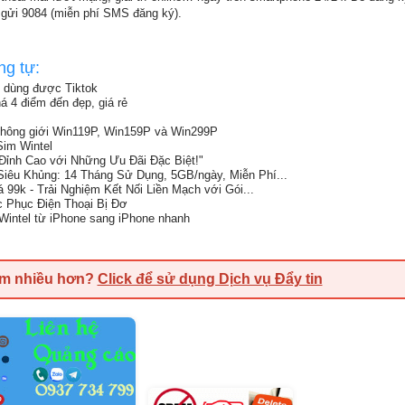
 gửi 9084 (miễn phí SMS đăng ký).
ng tự:
 dùng được Tiktok
 4 điểm đến đẹp, giá rẻ
 không giới Win119P, Win159P và Win299P
Sim Wintel
Đỉnh Cao với Những Ưu Đãi Đặc Biệt!"
iêu Khủng: 14 Tháng Sử Dụng, 5GB/ngày, Miễn Phí...
99k - Trải Nghiệm Kết Nối Liền Mạch với Gói...
c Phục Điện Thoại Bị Đơ
intel từ iPhone sang iPhone nhanh
em nhiều hơn?
Click để sử dụng Dịch vụ Đẩy tin