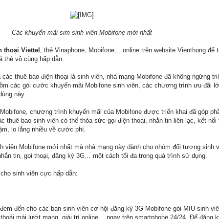
Các khuyến mãi sim sinh viên Mobifone mới nhất
 thoại Viettel
, thẻ Vinaphone, Mobifone… online trên website Vienthong để ti
á thẻ vô cùng hấp dẫn.
 các thuê bao điện thoại là sinh viên, nhà mạng Mobifone đã không ngừng tri
m các gói cước khuyến mãi Mobifone sinh viên, các chương trình ưu đãi lớn
dùng này.
 Mobifone, chương trình khuyến mãi của Mobifone được triển khai đã góp ph
ác thuê bao sinh viên có thể thỏa sức gọi điện thoại, nhắn tin liên lạc, kết nối
ậm, lo lắng nhiều về cước phí.
nh viên Mobifone mới nhất mà nhà mạng này dành cho nhóm đối tượng sinh v
nhắn tin, gọi thoại, đăng ký 3G… một cách tối đa trong quá trình sử dụng.
cho sinh viên cực hấp dẫn:
đem đến cho các bạn sinh viên cơ hội đăng ký 3G Mobifone gói MIU sinh viê
thoải mái lướt mạng, giải trí online… ngay trên smartphone 24/24. Để đăng 