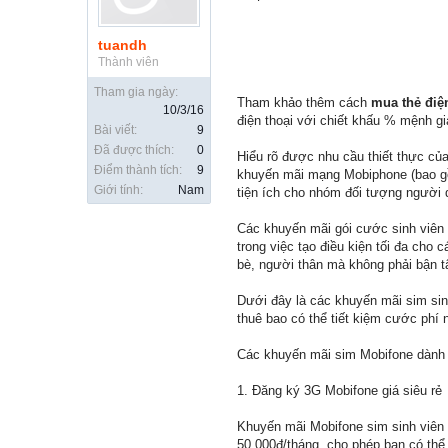
tuandh
Thành viên
Tham gia ngày:
Tham khảo thêm cách
mua thẻ điện
10/3/16
điện thoại với chiết khấu % mệnh gi
Bài viết:
9
Đã được thích:
0
Hiểu rõ được nhu cầu thiết thực của
Điểm thành tích:
9
khuyến mãi mạng Mobiphone (bao gồ
Giới tính:
Nam
tiện ích cho nhóm đối tượng người 
Các khuyến mãi gói cước sinh viên
trong việc tạo điều kiện tối đa cho c
bè, người thân mà không phải bận t
Dưới đây là các khuyến mãi sim si
thuê bao có thể tiết kiệm cước phí 
Các khuyến mãi sim Mobifone dành 
1. Đăng ký 3G Mobifone giá siêu rẻ
Khuyến mãi Mobifone sim sinh viên 
50.000đ/tháng, cho phép bạn có thể 