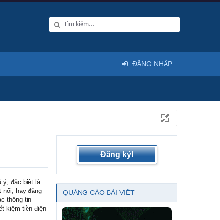
ĐĂNG NHẬP
Đăng ký!
ý, đặc biệt là
t nối, hay đăng
QUẢNG CÁO BÀI VIẾT
c thông tin
t kiệm tiền điện