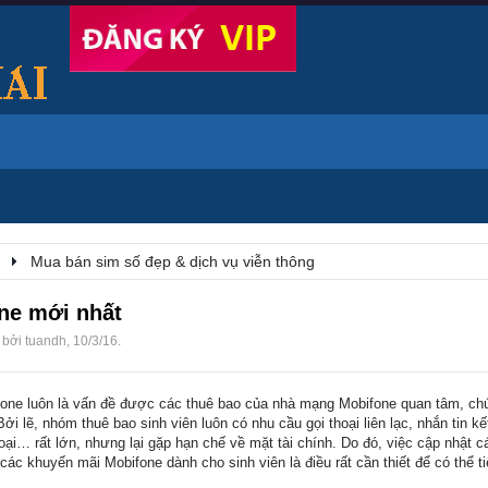
Mua bán sim số đẹp & dịch vụ viễn thông
ne mới nhất
u bởi
tuandh
,
10/3/16
.
one luôn là vấn đề được các thuê bao của nhà mạng Mobifone quan tâm, chú 
i lẽ, nhóm thuê bao sinh viên luôn có nhu cầu gọi thoại liên lạc, nhắn tin kế
oại… rất lớn, nhưng lại gặp hạn chế về mặt tài chính. Do đó, việc cập nhật cá
ác khuyến mãi Mobifone dành cho sinh viên là điều rất cần thiết để có thể tiế