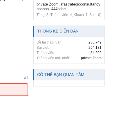
private Zoom
afastrategicconsultancy
,
,
hoahoa
l444bdart
,
Tổng: 5 (Thành viên: 4, Khách: 1, Bots: 0)
THỐNG KÊ DIỄN ĐÀN
Đề tài thảo luận:
238,749
Bài viết:
254,181
Thành viên:
84,299
Thành viên mới nhất:
private Zoom
CÓ THỂ BẠN QUAN TÂM
#1