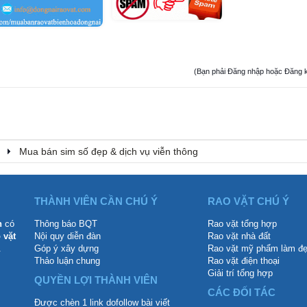
(Bạn phải Đăng nhập hoặc Đăng ký đ
Mua bán sim số đẹp & dịch vụ viễn thông
THÀNH VIÊN CẦN CHÚ Ý
RAO VẶT CHÚ Ý
n
có
Thông báo BQT
Rao vặt tổng hợp
 vặt
Nội quy diễn đàn
Rao vặt nhà đất
.
Góp ý xây dựng
Rao vặt mỹ phẩm làm đ
Thảo luận chung
Rao vặt điện thoại
Giải trí tổng hợp
QUYỀN LỢI THÀNH VIÊN
CÁC ĐỐI TÁC
Được chèn 1 link dofollow bài viết