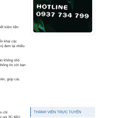
ết kiệm tiền
ển khai các
) đem lại nhiều
ần không nhỏ
 thông tin với bạn
iên, giúp các
THÀNH VIÊN TRỰC TUYẾN
n chỉ
ký gói 3G MIU,