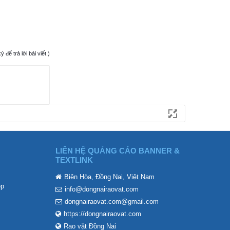
ể trả lời bài viết.)
LIÊN HỆ QUẢNG CÁO BANNER &
TEXTLINK
Biên Hòa, Đồng Nai, Việt Nam
ẹp
info@dongnairaovat.com
dongnairaovat.com@gmail.com
https://dongnairaovat.com
Rao vặt Đồng Nai