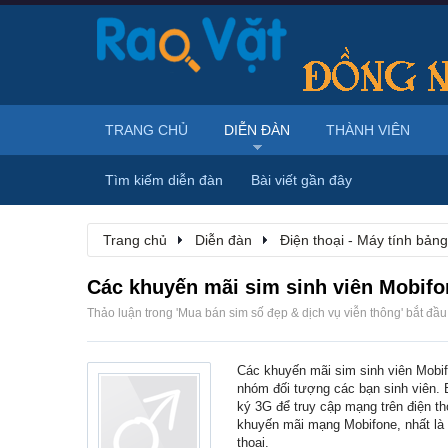
TRANG CHỦ
DIỄN ĐÀN
THÀNH VIÊN
Tìm kiếm diễn đàn
Bài viết gần đây
Trang chủ
Diễn đàn
Điện thoại - Máy tính bảng
Các khuyến mãi sim sinh viên Mobifo
Thảo luận trong '
Mua bán sim số đẹp & dịch vụ viễn thông
' bắt đầ
Các khuyến mãi sim sinh viên Mobif
nhóm đối tượng các bạn sinh viên. Bở
ký 3G để truy cập mạng trên điện th
khuyến mãi mạng Mobifone, nhất là c
thoại.