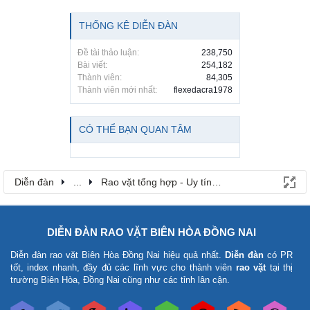
THỐNG KÊ DIỄN ĐÀN
Đề tài thảo luận:
238,750
Bài viết:
254,182
Thành viên:
84,305
Thành viên mới nhất:
flexedacra1978
CÓ THỂ BẠN QUAN TÂM
Diễn đàn
...
Rao vặt tổng hợp - Uy tín - Miễn phí
DIỄN ĐÀN RAO VẶT BIÊN HÒA ĐỒNG NAI
Diễn đàn rao vặt Biên Hòa Đồng Nai
hiệu quả nhất.
Diễn đàn
có PR
tốt, index nhanh, đầy đủ các lĩnh vực cho thành viên
rao vặt
tại thị
trường Biên Hòa, Đồng Nai cũng như các tỉnh lân cận.