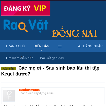
TRANG CHỦ
DIỄN ĐÀN
ĐĂNG NHẬP
Diễn đàn
...
Rao vặt tổng hợp - Uy tín - Miễn phí
Tìm kiếm diễn đàn
Bài viết gần đây
Các mẹ ơi - Sau sinh bao lâu thì tập
Cần bán
Kegel được?
cunlonmama
Thành viên xây dựng 4rum