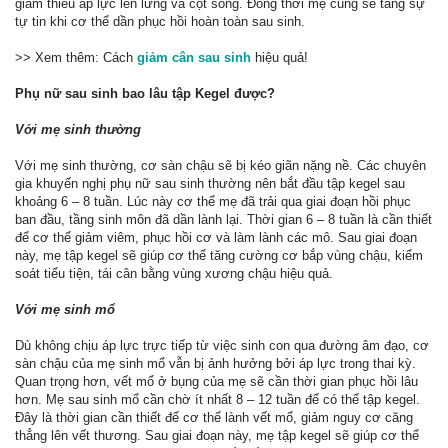
giảm thiểu áp lực lên lưng và cột sống. Đồng thời mẹ cũng sẽ tăng sự
tự tin khi cơ thể dần phục hồi hoàn toàn sau sinh.
>> Xem thêm: Cách
giảm cân sau sinh
hiệu quả!
Phụ nữ sau sinh bao lâu tập Kegel được?
Với mẹ sinh thường
Với mẹ sinh thường, cơ sàn chậu sẽ bị kéo giãn nặng nề. Các chuyên
gia khuyến nghị phụ nữ sau sinh thường nên bắt đầu tập kegel sau
khoảng 6 – 8 tuần. Lúc này cơ thể mẹ đã trải qua giai đoạn hồi phục
ban đầu, tầng sinh môn đã dần lành lại. Thời gian 6 – 8 tuần là cần thiết
để cơ thể giảm viêm, phục hồi cơ và làm lành các mô. Sau giai đoạn
này, mẹ tập kegel sẽ giúp cơ thể tăng cường cơ bắp vùng chậu, kiểm
soát tiểu tiện, tái cân bằng vùng xương chậu hiệu quả.
Với mẹ sinh mổ
Dù không chịu áp lực trực tiếp từ việc sinh con qua đường âm đạo, cơ
sàn chậu của mẹ sinh mổ vẫn bị ảnh hưởng bởi áp lực trong thai kỳ.
Quan trọng hơn, vết mổ ở bụng của mẹ sẽ cần thời gian phục hồi lâu
hơn. Mẹ sau sinh mổ cần chờ ít nhất 8 – 12 tuần để có thể tập kegel.
Đây là thời gian cần thiết để cơ thể lành vết mổ, giảm nguy cơ căng
thẳng lên vết thương. Sau giai đoạn này, mẹ tập kegel sẽ giúp cơ thể