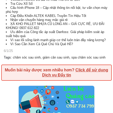
Tra Cứu Xổ Số
Cấu hình iPhone 18 – Cập nhật thông tin nổi bật, tư vấn chọn máy
phù hợp
Cáp Điều Khiển ALTEK KABEL Truyền Tín Hiệu Tốt
Nhận vận chuyển hàng may mặc giá rẻ
XẢ KHO PALLET NHỰA CŨ LONG AN – GIÁ CỰC RẺ, ƯU ĐÃI
KHỦNG! 0937.612.822
Ưu điểm của Công tắc áp suất Danfoss: Giải pháp kiểm soát áp
suất hiệu quả
Vì sao lối sống lành mạnh giúp cơ thể luôn tràn đầy năng lượng?
Vì Sao Cần Xem Cả Quẻ Chủ Và Quẻ Hỗ?
6/1/25
Tags
:
chăm sóc sau sinh
,
giảm cân sau sinh
,
spa chăm sóc sau sinh
Muốn bài này được xem nhiều hơn?
Click để sử dụng
Dịch vụ Đẩy tin