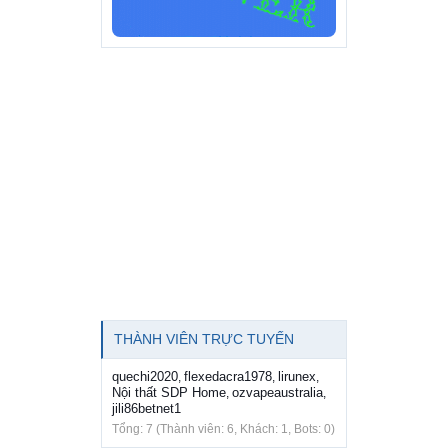
THÀNH VIÊN TRỰC TUYẾN
quechi2020
flexedacra1978
lirunex
,
,
,
Nội thất SDP Home
ozvapeaustralia
,
,
jili86betnet1
Tổng: 7 (Thành viên: 6, Khách: 1, Bots: 0)