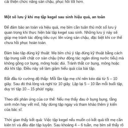
cải thiện chức năng sàn chậu, phục hồi tốt hơn.
Một số lưu ý khi mẹ tập kegel sau sinh hiệu quả, an toàn
Để đảm bảo an toàn và hiệu quả, mẹ bỉm cần tuân thủ một số lưu ý
quan trọng khi thực hiện bài tập kegel sau sinh. Những lưu ý này sẽ
giúp mẹ tránh tác động tiêu cực lên vùng sàn chậu, đặc biệt khi cơ thể
chưa hồi phục hoàn toàn.
Đảm bảo tập đúng kỹ thuật: Mẹ bỉm chú ý tập đúng kỹ thuật bằng cách
tập trung siết chặt cơ sàn chậu (như động tác ngăn dòng nước tiểu) mà
không gồng cơ bụng, mông hoặc đùi. Tránh thắt cơ bụng, mông hoặc
đùi khi tập. Điều này sẽ làm giảm hiểu quả của bài tập.
Bắt đầu từ cường độ thấp: Mỗi lần tập mẹ chỉ nên kéo dài từ 5 – 10
giây. Sau đó thả lỏng và nghỉ từ 10 giây. Lặp lại 5 – 10 lần mỗi buổi tập,
duy trì tập 10 – 15 phút/ ngày.
Theo dõi phản ứng của cơ thể: Nếu mẹ thấy đau ở bụng bụng, tầng
sinh môn hay vết mổ, hãy dừng tập ngay và tham khảo thêm ý kiến
của bác sĩ.
Thời gian thấy kết quả: Việc tập kegel nếu muốn có kết quả tốt mẹ cần
kiên trì và đều đặn tập luyện. Sau khoảng 4 – 6 tuần, mẹ bỉm sẽ thấy rõ