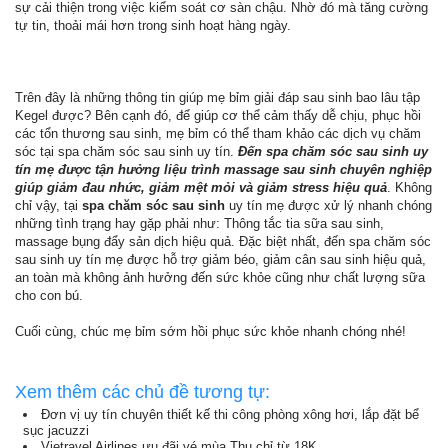
sự cải thiện trong việc kiểm soát cơ sàn chậu. Nhờ đó mà tăng cường
tự tin, thoải mái hơn trong sinh hoạt hàng ngày.
Trên đây là những thông tin giúp mẹ bỉm giải đáp sau sinh bao lâu tập
Kegel được? Bên cạnh đó, để giúp cơ thể cảm thấy dễ chịu, phục hồi
các tổn thương sau sinh, mẹ bỉm có thể tham khảo các dịch vụ chăm
sóc tại spa chăm sóc sau sinh uy tín.
Đến spa chăm sóc sau sinh uy
tín mẹ được tận hưởng liệu trình massage sau sinh chuyên nghiệp
giúp giảm đau nhức, giảm mệt mỏi và giảm stress hiệu quả
. Không
chỉ vậy, tại
spa chăm sóc sau sinh
uy tín mẹ được xử lý nhanh chóng
những tình trạng hay gặp phải như: Thông tắc tia sữa sau sinh,
massage bụng đẩy sản dịch hiệu quả. Đặc biệt nhất, đến spa chăm sóc
sau sinh uy tín mẹ được hỗ trợ giảm béo, giảm cân sau sinh hiệu quả,
an toàn mà không ảnh hưởng đến sức khỏe cũng như chất lượng sữa
cho con bú.
Cuối cùng, chúc mẹ bỉm sớm hồi phục sức khỏe nhanh chóng nhé!
Xem thêm các chủ đề tương tự:
Đơn vị uy tín chuyên thiết kế thi công phòng xông hơi, lắp đặt bể
sục jacuzzi
Vietravel Airlines ưu đãi vé mùa Thu chỉ từ 18K