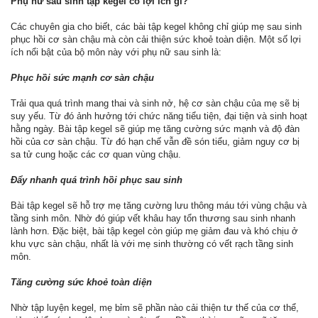
Phụ nữ sau sinh tập kegel có lợi ích gì?
Các chuyên gia cho biết, các bài tập kegel không chỉ giúp mẹ sau sinh
phục hồi cơ sàn chậu mà còn cải thiện sức khoẻ toàn diện. Một số lợi
ích nổi bật của bộ môn này với phụ nữ sau sinh là:
Phục hồi sức mạnh cơ sàn chậu
Trải qua quá trình mang thai và sinh nở, hệ cơ sàn chậu của mẹ sẽ bị
suy yếu. Từ đó ảnh hưởng tới chức năng tiểu tiện, đại tiện và sinh hoạt
hằng ngày. Bài tập kegel sẽ giúp mẹ tăng cường sức mạnh và độ đàn
hồi của cơ sàn chậu. Từ đó hạn chế vẫn đề són tiểu, giảm nguy cơ bị
sa tử cung hoặc các cơ quan vùng chậu.
Đẩy nhanh quá trình hồi phục sau sinh
Bài tập kegel sẽ hỗ trợ mẹ tăng cường lưu thông máu tới vùng chậu và
tầng sinh môn. Nhờ đó giúp vết khâu hay tổn thương sau sinh nhanh
lành hơn. Đặc biệt, bài tập kegel còn giúp mẹ giảm đau và khó chịu ở
khu vực sàn chậu, nhất là với mẹ sinh thường có vết rạch tầng sinh
môn.
Tăng cường sức khoẻ toàn diện
Nhờ tập luyện kegel, mẹ bỉm sẽ phần nào cải thiện tư thế của cơ thể,