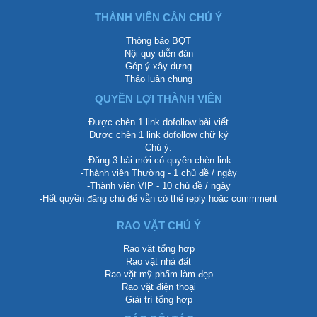
THÀNH VIÊN CẦN CHÚ Ý
Thông báo BQT
Nội quy diễn đàn
Góp ý xây dựng
Thảo luận chung
QUYỀN LỢI THÀNH VIÊN
Được chèn 1 link dofollow bài viết
Được chèn 1 link dofollow chữ ký
Chú ý:
-Đăng 3 bài mới có quyền chèn link
-Thành viên Thường - 1 chủ đề / ngày
-Thành viên VIP - 10 chủ đề / ngày
-Hết quyền đăng chủ để vẫn có thể reply hoặc commment
RAO VẶT CHÚ Ý
Rao vặt tổng hợp
Rao vặt nhà đất
Rao vặt mỹ phẩm làm đẹp
Rao vặt điện thoại
Giải trí tổng hợp