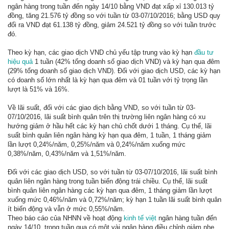
ngân hàng trong tuần đến ngày 14/10 bằng VND đạt xấp xỉ 130.013 tỷ
đồng, tăng 21.576 tỷ đồng so với tuần từ 03-07/10/2016; bằng USD quy
đổi ra VND đạt 61.138 tỷ đồng, giảm 24.521 tỷ đồng so với tuần trước
đó.
Theo kỳ hạn, các giao dịch VND chủ yếu tập trung vào kỳ hạn
đầu tư
hiệu quả
1 tuần (42% tổng doanh số giao dịch VND) và kỳ hạn qua đêm
(29% tổng doanh số giao dịch VND). Đối với giao dịch USD, các kỳ hạn
có doanh số lớn nhất là kỳ hạn qua đêm và 01 tuần với tỷ trọng lần
lượt là 51% và 16%.
Về lãi suất, đối với các giao dịch bằng VND, so với tuần từ 03-
07/10/2016, lãi suất bình quân trên thị trường liên ngân hàng có xu
hướng giảm ở hầu hết các kỳ hạn chủ chốt dưới 1 tháng. Cụ thể, lãi
suất bình quân liên ngân hàng kỳ hạn qua đêm, 1 tuần, 1 tháng giảm
lần lượt 0,24%/năm, 0,25%/năm và 0,24%/năm xuống mức
0,38%/năm, 0,43%/năm và 1,51%/năm.
Đối với các giao dịch USD, so với tuần từ 03-07/10/2016, lãi suất bình
quân liên ngân hàng trong tuần biến động trái chiều. Cụ thể, lãi suất
bình quân liên ngân hàng các kỳ hạn qua đêm, 1 tháng giảm lần lượt
xuống mức 0,46%/năm và 0,72%/năm; kỳ hạn 1 tuần lãi suất bình quân
ít biến động và vẫn ở mức 0,55%/năm.
Theo báo cáo của NHNN về hoạt động
kinh tế việt
ngân hàng tuần đến
ngày 14/10, trong tuần qua có một vài ngân hàng điều chỉnh giảm nhẹ