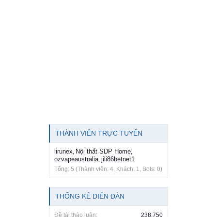
THÀNH VIÊN TRỰC TUYẾN
lirunex
Nội thất SDP Home
,
,
ozvapeaustralia
jili86betnet1
,
Tổng: 5 (Thành viên: 4, Khách: 1, Bots: 0)
THỐNG KÊ DIỄN ĐÀN
Đề tài thảo luận:
238,750