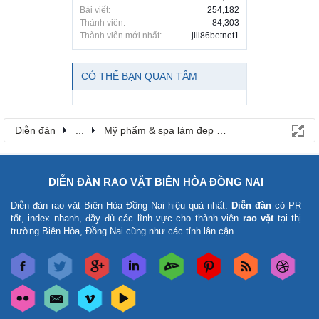
Bài viết:
254,182
Thành viên:
84,303
Thành viên mới nhất:
jili86betnet1
CÓ THỂ BẠN QUAN TÂM
Diễn đàn
...
Mỹ phẩm & spa làm đẹp tại Đồng Nai
DIỄN ĐÀN RAO VẶT BIÊN HÒA ĐỒNG NAI
Diễn đàn rao vặt Biên Hòa Đồng Nai
hiệu quả nhất.
Diễn đàn
có PR
tốt, index nhanh, đầy đủ các lĩnh vực cho thành viên
rao vặt
tại thị
trường Biên Hòa, Đồng Nai cũng như các tỉnh lân cận.