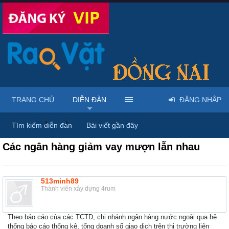
TRANG CHỦ
DIỄN ĐÀN
ĐĂNG NHẬP
Diễn đàn
...
Mỹ phẩm & spa làm đẹp tại Đồng Nai
Tìm kiếm diễn đàn
Bài viết gần đây
Các ngân hàng giảm vay mượn lẫn nhau
513minh89
Thành viên xây dựng 4rum
Theo báo cáo của các TCTD, chi nhánh ngân hàng nước ngoài qua hệ
thống báo cáo thống kê, tổng doanh số giao dịch trên thị trường liên