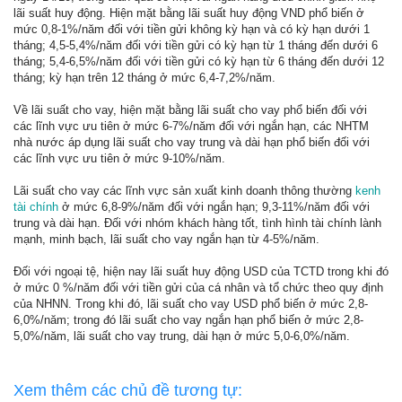
lãi suất huy động. Hiện mặt bằng lãi suất huy động VND phổ biến ở
mức 0,8-1%/năm đối với tiền gửi không kỳ hạn và có kỳ hạn dưới 1
tháng; 4,5-5,4%/năm đối với tiền gửi có kỳ hạn từ 1 tháng đến dưới 6
tháng; 5,4-6,5%/năm đối với tiền gửi có kỳ hạn từ 6 tháng đến dưới 12
tháng; kỳ hạn trên 12 tháng ở mức 6,4-7,2%/năm.
Về lãi suất cho vay, hiện mặt bằng lãi suất cho vay phổ biến đối với
các lĩnh vực ưu tiên ở mức 6-7%/năm đối với ngắn hạn, các NHTM
nhà nước áp dụng lãi suất cho vay trung và dài hạn phổ biến đối với
các lĩnh vực ưu tiên ở mức 9-10%/năm.
Lãi suất cho vay các lĩnh vực sản xuất kinh doanh thông thường
kenh
tài chính
ở mức 6,8-9%/năm đối với ngắn hạn; 9,3-11%/năm đối với
trung và dài hạn. Đối với nhóm khách hàng tốt, tình hình tài chính lành
mạnh, minh bạch, lãi suất cho vay ngắn hạn từ 4-5%/năm.
Đối với ngoại tệ, hiện nay lãi suất huy động USD của TCTD trong khi đó
ở mức 0 %/năm đối với tiền gửi của cá nhân và tổ chức theo quy định
của NHNN. Trong khi đó, lãi suất cho vay USD phổ biến ở mức 2,8-
6,0%/năm; trong đó lãi suất cho vay ngắn hạn phổ biến ở mức 2,8-
5,0%/năm, lãi suất cho vay trung, dài hạn ở mức 5,0-6,0%/năm.
Xem thêm các chủ đề tương tự: