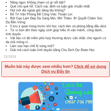
Nâng ngực không chạm có gì nổi bật?
Quẻ chủ quẻ hỗ: Cách xác định và luận giải chuẩn nhất
Hút mỡ đùi ngoài giữ dáng lâu không?
Bố Trí Văn Phòng Để Công Việc Thuận Lợi
Bột Gạo Làm Đẹp Da Sáng Mịn, Mờ Thâm: Bí Quyết Chăm Sóc
Da Bền Vững
5 lưu ý quan trọng trước khi học cách làm xà phòng bằng dầu dừa
Tử vi trọn đời theo ngày sinh giúp hiểu rõ vận mệnh, công danh,
tình duyên
Vật liệu có độ mềm phù hợp thường được cân nhắc cho người có
da mũi mỏng vì...
Làm sao hạn chế lộ sóng mũi?
Giải mã cách luận tình duyên bằng Chu Dịch Dự Đoán Học
21/10/16
Muốn bài này được xem nhiều hơn?
Click để sử dụng
Dịch vụ Đẩy tin