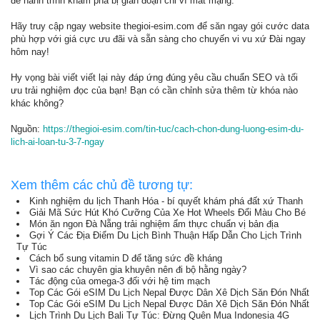
để hành trình khám phá bị gián đoạn chỉ vì mất mạng.
Hãy truy cập ngay website thegioi-esim.com để săn ngay gói cước data
phù hợp với giá cực ưu đãi và sẵn sàng cho chuyến vi vu xứ Đài ngay
hôm nay!
Hy vọng bài viết viết lại này đáp ứng đúng yêu cầu chuẩn SEO và tối
ưu trải nghiệm đọc của bạn! Bạn có cần chỉnh sửa thêm từ khóa nào
khác không?
Nguồn:
https://thegioi-esim.com/tin-tuc/cach-chon-dung-luong-esim-du-
lich-ai-loan-tu-3-7-ngay
Xem thêm các chủ đề tương tự:
Kinh nghiệm du lịch Thanh Hóa - bí quyết khám phá đất xứ Thanh
Giải Mã Sức Hút Khó Cưỡng Của Xe Hot Wheels Đổi Màu Cho Bé
Món ăn ngon Đà Nẵng trải nghiệm ẩm thực chuẩn vị bản địa
Gợi Ý Các Địa Điểm Du Lịch Bình Thuận Hấp Dẫn Cho Lịch Trình
Tự Túc
Cách bổ sung vitamin D để tăng sức đề kháng
Vì sao các chuyên gia khuyên nên đi bộ hằng ngày?
Tác động của omega-3 đối với hệ tim mạch
Top Các Gói eSIM Du Lịch Nepal Được Dân Xê Dịch Săn Đón Nhất
Top Các Gói eSIM Du Lịch Nepal Được Dân Xê Dịch Săn Đón Nhất
Lịch Trình Du Lịch Bali Tự Túc: Đừng Quên Mua Indonesia 4G