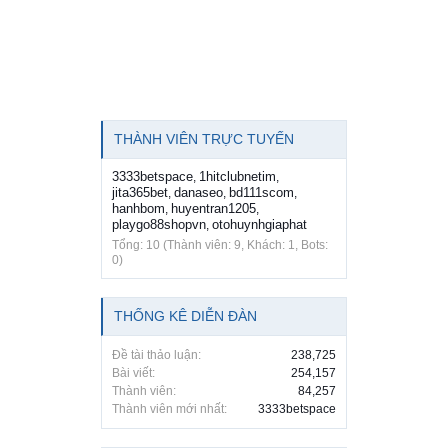
THÀNH VIÊN TRỰC TUYẾN
3333betspace
1hitclubnetim
,
,
jita365bet
danaseo
bd111scom
,
,
,
hanhbom
huyentran1205
,
,
playgo88shopvn
otohuynhgiaphat
,
Tổng: 10 (Thành viên: 9, Khách: 1, Bots:
0)
THỐNG KÊ DIỄN ĐÀN
Đề tài thảo luận:
238,725
Bài viết:
254,157
Thành viên:
84,257
Thành viên mới nhất:
3333betspace