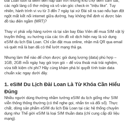
Đài Loan luôn là điểm đến hấp dẫn với những khu chợ đêm sầm uất,
các ngôi làng cổ thơ mộng và vô vàn góc check-in "triệu like". Tuy
nhiên, hành trình vi vu từ 3 đến 7 ngày tại xứ Đài sẽ ra sao nếu bạn đột
ngột mất kết nối internet giữa đường, hay không thể định vị được bản
đồ tàu điện ngầm (MRT)?
Thay vì phải xếp hàng rườm rà tại sân bay Đào Viên để mua SIM vật lý
truyền thống, xu hướng của các tín đồ xê dịch hiện nay là sử dụng
eSIM du lịch Đài Loan. Chỉ cần đặt mua online, nhận mã QR qua email
và quét mã là bạn đã có thể lướt mạng thả ga.
Nhưng làm thế nào để chọn được gói dung lượng (data) phù hợp –
1GB, 2GB mỗi ngày hay gói trọn gói – để vừa thoải mái trải nghiệm,
vừa tiết kiệm chi phí? Hãy cùng khám phá bí quyết tính toán data
chuẩn xác ngay dưới đây.
1. eSIM Du Lịch Đài Loan Là Từ Khóa Cần Hiểu
Đúng
Nhiều người dùng thường nhầm tưởng eSIM du lịch giống như SIM
viễn thông thông thường (có thể nghe gọi, nhắn tin và đổi số). Thực
chất, dòng sản phẩm eSIM du lịch Đài Loan tại các hệ thống chuyên
dụng như Thế giới eSIM là loại SIM thuần data (chỉ cung cấp dữ liệu
mạng).