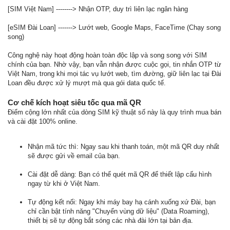
[SIM Việt Nam] --------> Nhận OTP, duy trì liên lạc ngân hàng
[eSIM Đài Loan] -------> Lướt web, Google Maps, FaceTime (Chạy song
song)
Công nghệ này hoạt động hoàn toàn độc lập và song song với SIM
chính của bạn. Nhờ vậy, bạn vẫn nhận được cuộc gọi, tin nhắn OTP từ
Việt Nam, trong khi mọi tác vụ lướt web, tìm đường, giữ liên lạc tại Đài
Loan đều được xử lý mượt mà qua gói data quốc tế.
Cơ chế kích hoạt siêu tốc qua mã QR
Điểm cộng lớn nhất của dòng SIM kỹ thuật số này là quy trình mua bán
và cài đặt 100% online.
Nhận mã tức thì: Ngay sau khi thanh toán, một mã QR duy nhất
sẽ được gửi về email của bạn.
Cài đặt dễ dàng: Bạn có thể quét mã QR để thiết lập cấu hình
ngay từ khi ở Việt Nam.
Tự động kết nối: Ngay khi máy bay hạ cánh xuống xứ Đài, bạn
chỉ cần bật tính năng "Chuyển vùng dữ liệu" (Data Roaming),
thiết bị sẽ tự động bắt sóng các nhà đài lớn tại bản địa.