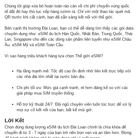
Chúng tôi giúp xóa bỏ hoàn toàn rào cản về chi phí chuyển vùng quốc
tế đắt đỏ hay thủ tục xếp hàng rườm rà. Chỉ với một thao tác quét mã
QR trước khi cất cánh, bạn đã sẵn sàng kết nối với thế giới.
Bên cạnh thị trường Đài Loan, bạn có thể dễ dàng tìm thấy các gói data
chuyên dụng như: eSIM du lịch Hàn Quốc, Nhật Bản, Trung Quốc, Thái
Lan, Singapore cho đến các dòng sản phẩm liên tuyến như eSIM Châu
Âu, eSIM Mỹ và eSIM Toàn Cầu.
Vì sao hàng triệu khách hàng lựa chọn Thế giới eSIM?
Hạ tầng mạnh mẽ: Tốc độ cao ổn định nhờ liên kết trực tiếp với
các nhà đài lớn nhất tại nước bản địa.
Chi phí tối ưu: Mức giá cạnh tranh, rẻ hơn đáng kể so với các
giải pháp mua SIM truyền thống.
Hỗ trợ kỹ thuật 24/7: Đội ngũ chuyên viên luôn túc trực để xử lý
mọi sự cố kết nối của bạn, bất kể múi giờ.
Lời Kết
Chọn đúng dung lượng eSIM du lịch Đài Loan chính là chìa khóa để
chuyến đi từ 3 - 7 ngày của bạn trở nên trọn vẹn và an tâm hơn. Đừng