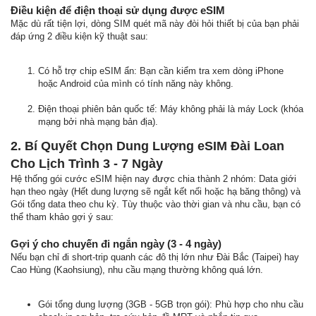
Điều kiện để điện thoại sử dụng được eSIM
Mặc dù rất tiện lợi, dòng SIM quét mã này đòi hỏi thiết bị của bạn phải
đáp ứng 2 điều kiện kỹ thuật sau:
Có hỗ trợ chip eSIM ẩn: Bạn cần kiểm tra xem dòng iPhone
hoặc Android của mình có tính năng này không.
Điện thoại phiên bản quốc tế: Máy không phải là máy Lock (khóa
mạng bởi nhà mạng bản địa).
2. Bí Quyết Chọn Dung Lượng eSIM Đài Loan
Cho Lịch Trình 3 - 7 Ngày
Hệ thống gói cước eSIM hiện nay được chia thành 2 nhóm: Data giới
hạn theo ngày (Hết dung lượng sẽ ngắt kết nối hoặc hạ băng thông) và
Gói tổng data theo chu kỳ. Tùy thuộc vào thời gian và nhu cầu, bạn có
thể tham khảo gợi ý sau:
Gợi ý cho chuyến đi ngắn ngày (3 - 4 ngày)
Nếu bạn chỉ đi short-trip quanh các đô thị lớn như Đài Bắc (Taipei) hay
Cao Hùng (Kaohsiung), nhu cầu mạng thường không quá lớn.
Gói tổng dung lượng (3GB - 5GB trọn gói): Phù hợp cho nhu cầu