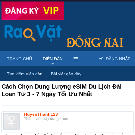
TRANG CHỦ
DIỄN ĐÀN
ĐĂNG NHẬP
Diễn đàn
...
Thảo luận chung & chia sẻ kinh nghiệm
Tìm kiếm diễn đàn
Bài viết gần đây
Cách Chọn Dung Lượng eSIM Du Lịch Đài
Loan Từ 3 - 7 Ngày Tối Ưu Nhất
HuyenThanh123
Thành viên xây dựng 4rum