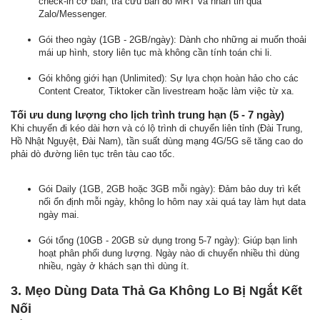
check-in cơ bản, tra cứu bản đồ MRT và nhắn tin qua
Zalo/Messenger.
Gói theo ngày (1GB - 2GB/ngày): Dành cho những ai muốn thoải
mái up hình, story liên tục mà không cần tính toán chi li.
Gói không giới hạn (Unlimited): Sự lựa chọn hoàn hảo cho các
Content Creator, Tiktoker cần livestream hoặc làm việc từ xa.
Tối ưu dung lượng cho lịch trình trung hạn (5 - 7 ngày)
Khi chuyến đi kéo dài hơn và có lộ trình di chuyển liên tỉnh (Đài Trung,
Hồ Nhật Nguyệt, Đài Nam), tần suất dùng mạng 4G/5G sẽ tăng cao do
phải dò đường liên tục trên tàu cao tốc.
Gói Daily (1GB, 2GB hoặc 3GB mỗi ngày): Đảm bảo duy trì kết
nối ổn định mỗi ngày, không lo hôm nay xài quá tay làm hụt data
ngày mai.
Gói tổng (10GB - 20GB sử dụng trong 5-7 ngày): Giúp bạn linh
hoạt phân phối dung lượng. Ngày nào di chuyển nhiều thì dùng
nhiều, ngày ở khách sạn thì dùng ít.
3. Mẹo Dùng Data Thả Ga Không Lo Bị Ngắt Kết
Nối