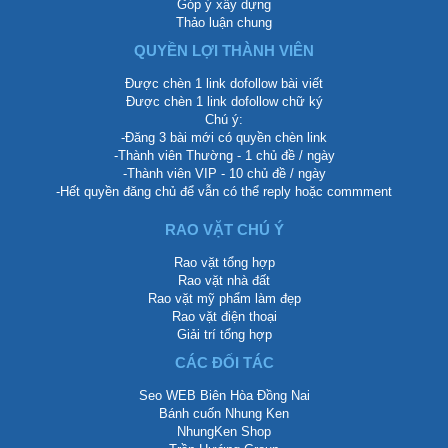
Góp ý xây dựng
Thảo luận chung
QUYỀN LỢI THÀNH VIÊN
Được chèn 1 link dofollow bài viết
Được chèn 1 link dofollow chữ ký
Chú ý:
-Đăng 3 bài mới có quyền chèn link
-Thành viên Thường - 1 chủ đề / ngày
-Thành viên VIP - 10 chủ đề / ngày
-Hết quyền đăng chủ để vẫn có thể reply hoặc commment
RAO VẶT CHÚ Ý
Rao vặt tổng hợp
Rao vặt nhà đất
Rao vặt mỹ phẩm làm đẹp
Rao vặt điện thoại
Giải trí tổng hợp
CÁC ĐỐI TÁC
Seo WEB Biên Hòa Đồng Nai
Bánh cuốn Nhung Ken
NhungKen Shop