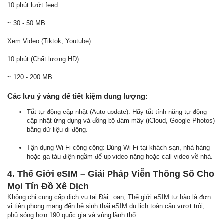
10 phút lướt feed
~ 30 - 50 MB
Xem Video (Tiktok, Youtube)
10 phút (Chất lượng HD)
~ 120 - 200 MB
Các lưu ý vàng để tiết kiệm dung lượng:
Tắt tự động cập nhật (Auto-update): Hãy tắt tính năng tự động
cập nhật ứng dụng và đồng bộ đám mây (iCloud, Google Photos)
bằng dữ liệu di động.
Tận dụng Wi-Fi công cộng: Dùng Wi-Fi tại khách sạn, nhà hàng
hoặc ga tàu điện ngầm để up video nặng hoặc call video về nhà.
4. Thế Giới eSIM – Giải Pháp Viễn Thông Số Cho
Mọi Tín Đồ Xê Dịch
Không chỉ cung cấp dịch vụ tại Đài Loan, Thế giới eSIM tự hào là đơn
vị tiên phong mang đến hệ sinh thái eSIM du lịch toàn cầu vượt trội,
phủ sóng hơn 190 quốc gia và vùng lãnh thổ.