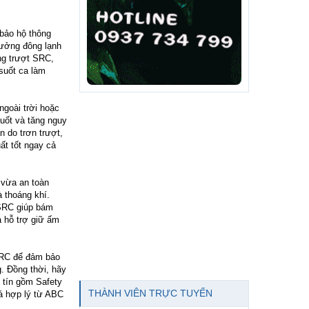
 bảo hộ thông
xưởng đông lạnh
ng trượt SRC,
suốt ca làm
ngoài trời hoặc
uốt và tăng nguy
n do trơn trượt,
ất tốt ngay cả
 vừa an toàn
 thoáng khí.
 SRC giúp bám
á hỗ trợ giữ ấm
 SRC để đảm bảo
g. Đồng thời, hãy
 tín gồm Safety
THÀNH VIÊN TRỰC TUYẾN
iá hợp lý từ ABC