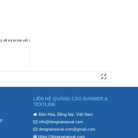
ể trả lời bài viết.)
LIÊN HỆ QUẢNG CÁO BANNER &
TEXTLINK
Biên Hòa, Đồng Nai, Việt Nam
ẹp
info@dongnairaovat.com
dongnairaovat.com@gmail.com
https://dongnairaovat.com