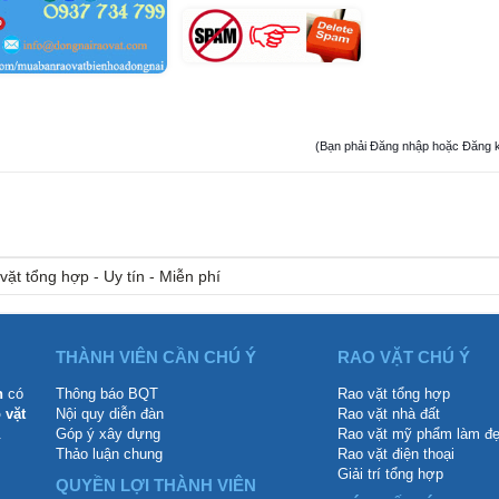
(Bạn phải Đăng nhập hoặc Đăng ký đ
vặt tổng hợp - Uy tín - Miễn phí
THÀNH VIÊN CẦN CHÚ Ý
RAO VẶT CHÚ Ý
n
có
Thông báo BQT
Rao vặt tổng hợp
 vặt
Nội quy diễn đàn
Rao vặt nhà đất
.
Góp ý xây dựng
Rao vặt mỹ phẩm làm đ
Thảo luận chung
Rao vặt điện thoại
Giải trí tổng hợp
QUYỀN LỢI THÀNH VIÊN