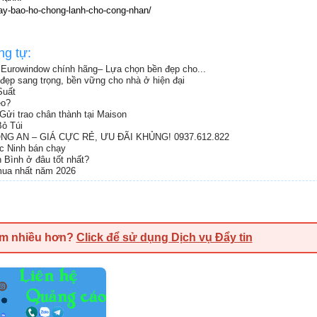
ay-bao-ho-chong-lanh-cho-cong-nhan/
ng tự:
Eurowindow chính hãng– Lựa chọn bền đẹp cho...
đẹp sang trọng, bền vững cho nhà ở hiện đại
Suất
eo?
Gửi trao chân thành tại Maison
ỏ Túi
G AN – GIÁ CỰC RẺ, ƯU ĐÃI KHỦNG! 0937.612.822
ắc Ninh bán chạy
h Bình ở đâu tốt nhất?
 mua nhất năm 2026
em nhiều hơn?
Click để sử dụng Dịch vụ Đẩy tin