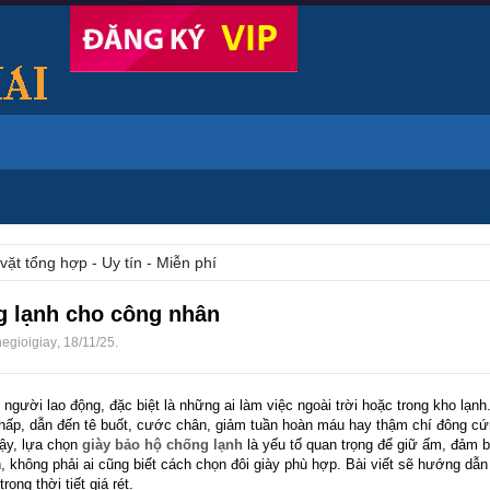
vặt tổng hợp - Uy tín - Miễn phí
g lạnh cho công nhân
hegioigiay
,
18/11/25
.
người lao động, đặc biệt là những ai làm việc ngoài trời hoặc trong kho lạnh
 thấp, dẫn đến tê buốt, cước chân, giảm tuần hoàn máu hay thậm chí đông 
ậy, lựa chọn
giày bảo hộ chống lạnh
là yếu tố quan trọng để giữ ấm, đảm b
n, không phải ai cũng biết cách chọn đôi giày phù hợp. Bài viết sẽ hướng dẫn c
ong thời tiết giá rét.