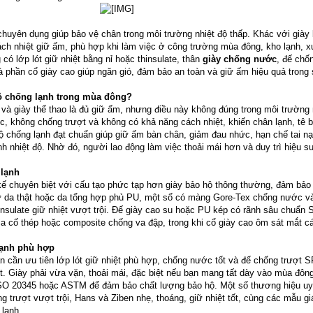
 chuyên dụng giúp bảo vệ chân trong môi trường nhiệt độ thấp. Khác với giày
ch nhiệt giữ ấm, phù hợp khi làm việc ở công trường mùa đông, kho lạnh, 
có lớp lót giữ nhiệt bằng nỉ hoặc thinsulate, thân
giày chống nước
, đế chố
à phần cổ giày cao giúp ngăn gió, đảm bảo an toàn và giữ ấm hiệu quả trong 
hộ chống lạnh trong mùa đông?
 và giày thể thao là đủ giữ ấm, nhưng điều này không đúng trong môi trường 
, không chống trượt và không có khả năng cách nhiệt, khiến chân lạnh, tê b
ộ chống lạnh đạt chuẩn giúp giữ ấm bàn chân, giảm đau nhức, hạn chế tai nạ
nh nhiệt độ. Nhờ đó, người lao động làm việc thoải mái hơn và duy trì hiệu su
 lạnh
kế chuyên biệt với cấu tạo phức tạp hơn giày bảo hộ thông thường, đảm bảo
ừ da thật hoặc da tổng hợp phủ PU, một số có màng Gore-Tex chống nước và
thinsulate giữ nhiệt vượt trội. Đế giày cao su hoặc PU kép có rãnh sâu chuẩn
gia cố thép hoặc composite chống va đập, trong khi cổ giày cao ôm sát mắt c
lạnh phù hợp
ạn cần ưu tiên lớp lót giữ nhiệt phù hợp, chống nước tốt và đế chống trượt
ết. Giày phải vừa vặn, thoải mái, đặc biệt nếu bạn mang tất dày vào mùa đôn
SO 20345 hoặc ASTM để đảm bảo chất lượng bảo hộ. Một số thương hiệu uy
 trượt vượt trội, Hans và Ziben nhẹ, thoáng, giữ nhiệt tốt, cùng các mẫu g
 lạnh.