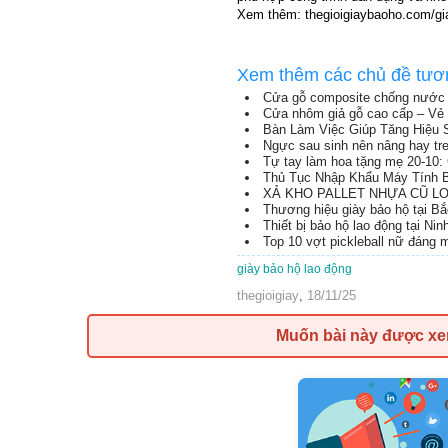
Xem thêm: thegioigiaybaoho.com/gi
Xem thêm các chủ đề tươ
Cửa gỗ composite chống nước 
Cửa nhôm giả gỗ cao cấp – Vẻ 
Bàn Làm Việc Giúp Tăng Hiệu 
Ngực sau sinh nên nâng hay tr
Tự tay làm hoa tặng mẹ 20-10: 
Thủ Tục Nhập Khẩu Máy Tính B
XẢ KHO PALLET NHỰA CŨ LON
Thương hiệu giày bảo hộ tại B
Thiết bị bảo hộ lao động tại Nin
Top 10 vợt pickleball nữ đáng
giày bảo hộ lao động
thegioigiay
,
18/11/25
Muốn bài này được x