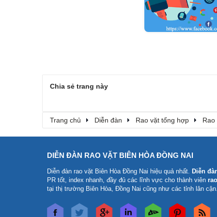
Chia sẻ trang này
Trang chủ
Diễn đàn
Rao vặt tổng hợp
Rao 
DIỄN ĐÀN RAO VẶT BIÊN HÒA ĐỒNG NAI
Diễn đàn rao vặt Biên Hòa Đồng Nai
hiệu quả nhất.
Diễn đà
PR tốt, index nhanh, đầy đủ các lĩnh vực cho thành viên
rao
tại thị trường Biên Hòa, Đồng Nai cũng như các tỉnh lân cận