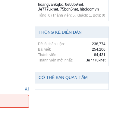
hoangvankqbd
8e88p9net
,
,
Je777uknet
75bdn5net
hitclcomvn
,
,
Tổng: 6 (Thành viên: 5, Khách: 1, Bots: 0)
THỐNG KÊ DIỄN ĐÀN
Đề tài thảo luận:
238,774
Bài viết:
254,206
Thành viên:
84,431
Thành viên mới nhất:
Je777uknet
CÓ THỂ BẠN QUAN TÂM
#1