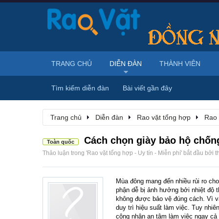
TRANG CHỦ
DIỄN ĐÀN
THÀNH VIÊN
Tìm kiếm diễn đàn
Bài viết gần đây
Trang chủ
Diễn đàn
Rao vặt tổng hợp
Rao 
Cách chọn giày bảo hộ chốn
Toàn quốc
Thảo luận trong '
Rao vặt tổng hợp - Uy tín - Miễn phí
' bắt đầu bởi
t
Mùa đông mang đến nhiều rủi ro cho 
phận dễ bị ảnh hưởng bởi nhiệt độ
không được bảo vệ đúng cách. Vì v
duy trì hiệu suất làm việc. Tuy nhiê
công nhân an tâm làm việc ngay cả tr