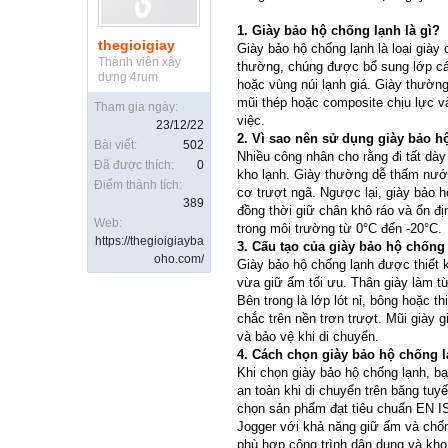
1. Giày bảo hộ chống lạnh là gì?
thegioigiay
Giày bảo hộ chống lạnh là loại giày
Thành viên xây
thường, chúng được bổ sung lớp cá
dựng 4rum
hoặc vùng núi lạnh giá. Giày thường 
mũi thép hoặc composite chịu lực v
Tham gia ngày:
việc.
23/12/22
2. Vì sao nên sử dụng giày bảo 
Bài viết:
502
Nhiều công nhân cho rằng đi tất dày
Đã được thích:
0
kho lạnh. Giày thường dễ thấm nước
Điểm thành tích:
cơ trượt ngã. Ngược lại, giày bảo h
389
đồng thời giữ chân khô ráo và ổn đị
Web:
trong môi trường từ 0°C đến -20°C.
https://thegioigiayba
3. Cấu tạo của giày bảo hộ chống
oho.com/
Giày bảo hộ chống lạnh được thiết 
vừa giữ ấm tối ưu. Thân giày làm t
Bên trong là lớp lót nỉ, bông hoặc 
chắc trên nền trơn trượt. Mũi giày 
và bảo vệ khi di chuyển.
4. Cách chọn giày bảo hộ chống 
Khi chọn giày bảo hộ chống lạnh, b
an toàn khi di chuyển trên băng tuy
chọn sản phẩm đạt tiêu chuẩn EN I
Jogger với khả năng giữ ấm và chống
phù hợp công trình dân dụng và kho