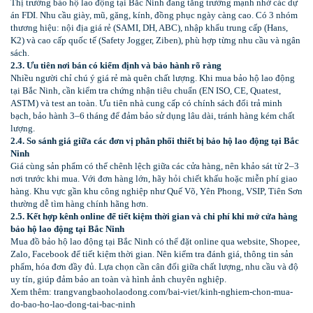
Thị trường bảo hộ lao động tại Bắc Ninh đang tăng trưởng mạnh nhờ các dự
án FDI. Nhu cầu giày, mũ, găng, kính, đồng phục ngày càng cao. Có 3 nhóm
thương hiệu: nội địa giá rẻ (SAMI, DH, ABC), nhập khẩu trung cấp (Hans,
K2) và cao cấp quốc tế (Safety Jogger, Ziben), phù hợp từng nhu cầu và ngân
sách.
2.3. Ưu tiên nơi bán có kiểm định và bảo hành rõ ràng
Nhiều người chỉ chú ý giá rẻ mà quên chất lượng. Khi mua bảo hộ lao động
tại Bắc Ninh, cần kiểm tra chứng nhận tiêu chuẩn (EN ISO, CE, Quatest,
ASTM) và test an toàn. Ưu tiên nhà cung cấp có chính sách đổi trả minh
bạch, bảo hành 3–6 tháng để đảm bảo sử dụng lâu dài, tránh hàng kém chất
lượng.
2.4. So sánh giá giữa các đơn vị phân phối thiết bị bảo hộ lao động tại Bắc
Ninh
Giá cùng sản phẩm có thể chênh lệch giữa các cửa hàng, nên khảo sát từ 2–3
nơi trước khi mua. Với đơn hàng lớn, hãy hỏi chiết khấu hoặc miễn phí giao
hàng. Khu vực gần khu công nghiệp như Quế Võ, Yên Phong, VSIP, Tiên Sơn
thường dễ tìm hàng chính hãng hơn.
2.5. Kết hợp kênh online để tiết kiệm thời gian và chi phí khi mở cửa hàng
bảo hộ lao động tại Bắc Ninh
Mua đồ bảo hộ lao động tại Bắc Ninh có thể đặt online qua website, Shopee,
Zalo, Facebook để tiết kiệm thời gian. Nên kiểm tra đánh giá, thông tin sản
phẩm, hóa đơn đầy đủ. Lựa chọn cần cân đối giữa chất lượng, nhu cầu và độ
uy tín, giúp đảm bảo an toàn và hình ảnh chuyên nghiệp.
Xem thêm: trangvangbaoholaodong.com/bai-viet/kinh-nghiem-chon-mua-
do-bao-ho-lao-dong-tai-bac-ninh