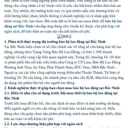
Bắc Ninh là tỉnh công nghiệp phát triển mạnh, việc trang bị đồ bảo hộ lao
động cho công nhân và kỹ thuật viên là yêu cầu bắt buộc nhằm đảm bảo an
toàn. Tuy nhiên, thị trường hiện nay có quá nhiều mẫu mã, thương hiệu và
chất lượng khác nhau, khiến không ít doanh nghiệp và cá nhân gặp khó
khăn trong việc lựa chọn. Bài toán đặt ra là làm sao mua được đồ
bảo hộ lao
động tại Bắc Ninh
vừa đáp ứng đúng tiêu chuẩn kỹ thuật, vừa phù hợp với
ngân sách, để bảo đảm an toàn mà vẫn tiết kiệm chi phí.
1. Phân tích thực trạng thị trường bảo hộ lao động tại Bắc Ninh
Tại Bắc Ninh hiện chưa có số liệu chính xác về tổng số cửa hàng bảo hộ lao
động, nhưng theo Trang Vàng Bảo Hộ Lao Động, có hơn 1.300 doanh
nghiệp và nhà cung cấp liên quan ngành này. Trong đó, khoảng 10–20 đơn
vị phân phối lớn nổi bật, tiêu biểu như Công ty CP Lasa, Bảo Hộ Lao Động
Phương Anh Vina, An Tâm, Phát Thành Nam, HTC Vina, NBN Bắc Ninh…
Ngoài ra, tại các khu công nghiệp trọng điểm như Thuận Thành, Từ Sơn có
khoảng 20–30 cửa hàng, chi nhánh phục vụ nhu cầu B2B, đảm bảo cung ứng
đa dạng sản phẩm bảo hộ cho người lao động.
2. Kinh nghiệm thực tế giúp bạn chọn mua bảo hộ lao động tại Bắc Ninh
2.1. Hiểu rõ nhu cầu sử dụng trước khi mua thiết bị bảo hộ lao động tại
Bắc Ninh
Trước khi mua đồ bảo hộ, cần xác định rõ mục đích và môi trường sử dụng.
Mỗi ngành nghề có yêu cầu riêng về chất liệu và khả năng bảo vệ. Hiểu
đúng nhu cầu giúp chọn sản phẩm phù hợp, tránh mua thừa hoặc thiếu, đảm
bảo an toàn và tiết kiệm chi phí.
2.2. Lựa chọn thương hiệu phù hợp với ngân sách