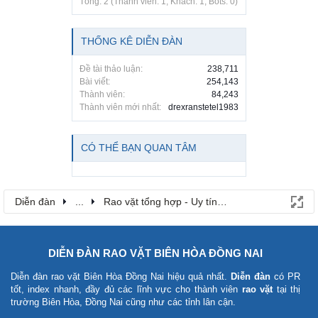
Tổng: 2 (Thành viên: 1, Khách: 1, Bots: 0)
THỐNG KÊ DIỄN ĐÀN
Đề tài thảo luận:
238,711
Bài viết:
254,143
Thành viên:
84,243
Thành viên mới nhất:
drexranstetel1983
CÓ THỂ BẠN QUAN TÂM
Diễn đàn
...
Rao vặt tổng hợp - Uy tín - Miễn phí
DIỄN ĐÀN RAO VẶT BIÊN HÒA ĐỒNG NAI
Diễn đàn rao vặt Biên Hòa Đồng Nai
hiệu quả nhất.
Diễn đàn
có PR
tốt, index nhanh, đầy đủ các lĩnh vực cho thành viên
rao vặt
tại thị
trường Biên Hòa, Đồng Nai cũng như các tỉnh lân cận.