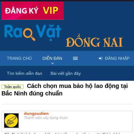
TRANG CHỦ
DIỄN ĐÀN
ĐĂNG NHẬP
Diễn đàn
...
Rao vặt tổng hợp - Uy tín - Miễn phí
Tìm kiếm diễn đàn
Bài viết gần đây
Cách chọn mua bảo hộ lao động tại
Toàn quốc
Bắc Ninh đúng chuẩn
dungcudien
Thành viên xây dựng 4rum