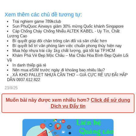
Xem thêm các chủ đề tương tự:
Trai nghiem game 789kclub
Sun PhuQuoc Airways giảm 30% mừng Quốc khánh Singapore
Cáp Chống Cháy Chống Nhiễu ALTEK KABEL - Uy Tín, Chất
Lượng Cao
Bí quyết giúp đôi chân trông cân đối và săn chắc hơn
Bí quyết bố trí văn phòng làm việc chuẩn phong thủy hiện nay
Mua hộp nhựa trái cây 1kg chất lượng, giá tốt tại TP.HCM
Khám Phá Vẻ Đẹp Mộc Châu – Mai Châu Hòa Bình Đẹp Quên Lối
Về
In danh thiếp giá rẻ
Nên mua eSIM trước ngày đi khoảng bao nhiêu lâu?
XẢ KHO PALLET NHỰA CẦN THƠ – GIÁ CỰC RẺ ƯU ĐÃI HẤP
DẪN 0937.612.822
23/9/25
Muốn bài này được xem nhiều hơn?
Click để sử dụng
Dịch vụ Đẩy tin