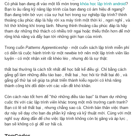
Có phải bạn đang đi vào một lối mòn trong
khóa học lập trình android
?
Bạn lo âu rằng kỹ năng lập trình của bạn đang có ám hiệu đi ngang?
Bạn đang trên bờ vực của sự hụt hơi trong sự nghiệp lập trình? thỉnh
thoảng câu phúc đáp là hãy rời xa máy tính một thời kì , ngơi nghỉ , và
hít thở không khí trong lành. Nhưng thỉnh thoảng câu phúc đáp là hãy
tham dự những thử thách có nhiều trở ngại hoặc thiếu thốn hơn để mở
rộng khả năng và đẩy bạn tới những giới hạn của mình.
Trong cuốn
Patterns Apprenticeship
- một cuốn sách lập trình miễn phí
có diễn tả cuộc hành trình từ một newbie trở nên một lập trình viên lão
luyện - có một nhận xét rất khéo léo , nhưng đó là sự thật:
thất bại thường là cách tốt nhất để học bất kể điều gì. Chỉ bằng cách
gắng gổ làm những điều táo bạo , thất bại , học hỏi từ thất bại đó , và
gắng gổ thử lại sẽ giúp ta phát triển thành kiểu người có khả năng
thành công khi đối diện với các vấn đề khó khăn.
Còn cách nào tốt hơn để "thử những điều táo bạo" là tham dự những
cuộc thi với các lập trình viên khác trong một môi trường cạnh tranh?
Bạn có lẽ sẽ thất bại , nhưng chẳng sao cả. Chính bản thân việc tham
dự này sẽ dạy cho bạn đa phần kỹ năng và kỹ thuật mới. Cùng với một
nghĩ suy đúng đắn để cho việc lập trình không còn bị găng và áp lực ,
bạn sẽ không có gì để sợ hãi cả.