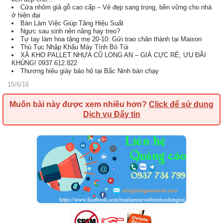
Cửa nhôm giả gỗ cao cấp – Vẻ đẹp sang trọng, bền vững cho nhà
ở hiện đại
Bàn Làm Việc Giúp Tăng Hiệu Suất
Ngực sau sinh nên nâng hay treo?
Tự tay làm hoa tặng mẹ 20-10: Gửi trao chân thành tại Maison
Thủ Tục Nhập Khẩu Máy Tính Bỏ Túi
XẢ KHO PALLET NHỰA CŨ LONG AN – GIÁ CỰC RẺ, ƯU ĐÃI
KHỦNG! 0937.612.822
Thương hiệu giày bảo hộ tại Bắc Ninh bán chạy
15/6/16
Muốn bài này được xem nhiều hơn?
Click để sử dụng
Dịch vụ Đẩy tin