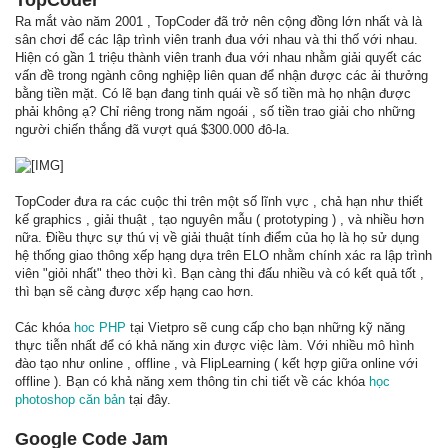
TopCoder
Ra mắt vào năm 2001 , TopCoder đã trở nên cộng đồng lớn nhất và là
sân chơi để các lập trình viên tranh đua với nhau và thi thố với nhau.
Hiện có gần 1 triệu thành viên tranh đua với nhau nhằm giải quyết các
vấn đề trong ngành công nghiệp liên quan để nhận được các ải thưởng
bằng tiền mặt. Có lẽ bạn đang tinh quái về số tiền mà họ nhận được
phải không ạ? Chỉ riêng trong năm ngoái , số tiền trao giải cho những
người chiến thắng đã vượt quá $300.000 đô-la.
TopCoder đưa ra các cuộc thi trên một số lĩnh vực , chả hạn như thiết
kế graphics , giải thuật , tạo nguyên mẫu ( prototyping ) , và nhiều hơn
nữa. Điều thực sự thú vị về giải thuật tính điểm của họ là họ sử dụng
hệ thống giao thông xếp hạng dựa trên ELO nhằm chính xác ra lập trình
viên "giỏi nhất" theo thời kì. Bạn càng thi đấu nhiều và có kết quả tốt ,
thì bạn sẽ càng được xếp hạng cao hơn.
Các khóa
hoc PHP
tại Vietpro sẽ cung cấp cho bạn những kỹ năng
thực tiễn nhất để có khả năng xin được việc làm. Với nhiều mô hình
đào tạo như online , offline , và FlipLearning ( kết hợp giữa online với
offline ). Bạn có khả năng xem thông tin chi tiết về các khóa
học
photoshop căn bản
tại đây.
Google Code Jam