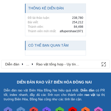
THỐNG KÊ DIỄN ĐÀN
Đề tài thảo luận:
238,780
Bài viết:
254,212
Thành viên:
84,498
Thành viên mới nhất:
aflupershaw1971
CÓ THỂ BẠN QUAN TÂM
Diễn đàn
...
Rao vặt tổng hợp - Uy tín - Miễn phí
DIỄN ĐÀN RAO VẶT BIÊN HÒA ĐỒNG NAI
Diễn đàn rao vặt Biên Hòa Đồng Nai
hiệu quả nhất.
Diễn đàn
có PR
tốt, index nhanh, đầy đủ các lĩnh vực cho thành viên
rao vặt
tại thị
trường Biên Hòa, Đồng Nai cũng như các tỉnh lân cận.