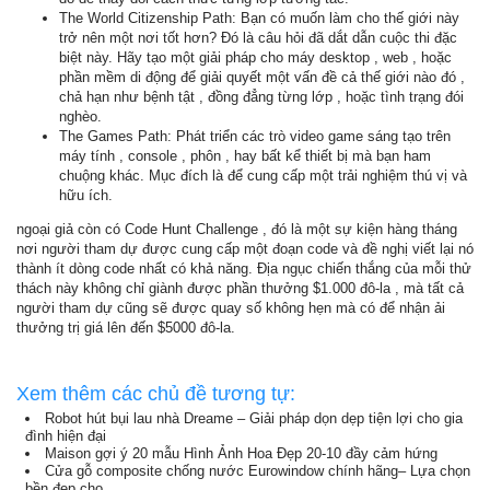
The World Citizenship Path: Bạn có muốn làm cho thế giới này
trở nên một nơi tốt hơn? Đó là câu hỏi đã dắt dẫn cuộc thi đặc
biệt này. Hãy tạo một giải pháp cho máy desktop , web , hoặc
phần mềm di động để giải quyết một vấn đề cả thế giới nào đó ,
chả hạn như bệnh tật , đồng đẳng từng lớp , hoặc tình trạng đói
nghèo.
The Games Path: Phát triển các trò video game sáng tạo trên
máy tính , console , phôn , hay bất kể thiết bị mà bạn ham
chuộng khác. Mục đích là để cung cấp một trải nghiệm thú vị và
hữu ích.
ngoại giả còn có Code Hunt Challenge , đó là một sự kiện hàng tháng
nơi người tham dự được cung cấp một đoạn code và đề nghị viết lại nó
thành ít dòng code nhất có khả năng. Địa ngục chiến thắng của mỗi thử
thách này không chỉ giành được phần thưởng $1.000 đô-la , mà tất cả
người tham dự cũng sẽ được quay số không hẹn mà có để nhận ải
thưởng trị giá lên đến $5000 đô-la.
Xem thêm các chủ đề tương tự:
Robot hút bụi lau nhà Dreame – Giải pháp dọn dẹp tiện lợi cho gia
đình hiện đại
Maison gợi ý 20 mẫu Hình Ảnh Hoa Đẹp 20-10 đầy cảm hứng
Cửa gỗ composite chống nước Eurowindow chính hãng– Lựa chọn
bền đẹp cho...