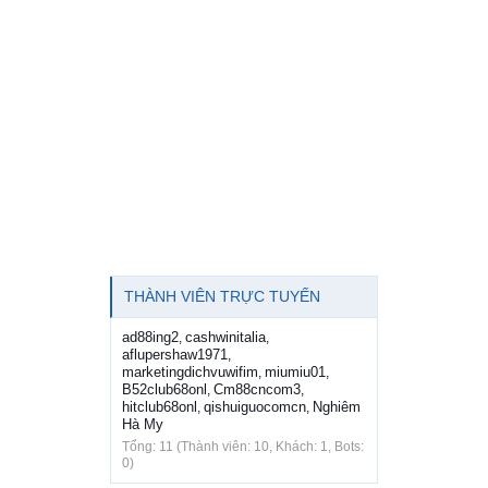
THÀNH VIÊN TRỰC TUYẾN
ad88ing2
cashwinitalia
,
,
aflupershaw1971
,
marketingdichvuwifim
miumiu01
,
,
B52club68onl
Cm88cncom3
,
,
hitclub68onl
qishuiguocomcn
Nghiêm
,
,
Hà My
Tổng: 11 (Thành viên: 10, Khách: 1, Bots:
0)