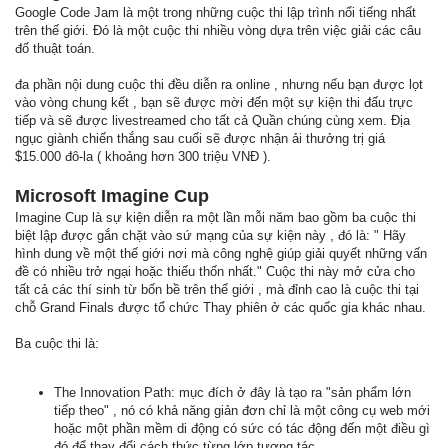
Google Code Jam là một trong những cuộc thi lập trình nổi tiếng nhất
trên thế giới. Đó là một cuộc thi nhiều vòng dựa trên việc giải các câu
đố thuật toán.
đa phần nội dung cuộc thi đều diễn ra online , nhưng nếu bạn được lọt
vào vòng chung kết , bạn sẽ được mời đến một sự kiện thi đấu trực
tiếp và sẽ được livestreamed cho tất cả Quần chúng cùng xem. Địa
ngục giành chiến thắng sau cuối sẽ được nhận ải thưởng trị giá
$15.000 đô-la ( khoảng hơn 300 triệu VNĐ ).
Microsoft Imagine Cup
Imagine Cup là sự kiện diễn ra một lần mỗi năm bao gồm ba cuộc thi
biệt lập được gắn chặt vào sứ mạng của sự kiện này , đó là: " Hãy
hình dung về một thế giới nơi mà công nghệ giúp giải quyết những vấn
đề có nhiều trở ngại hoặc thiếu thốn nhất." Cuộc thi này mở cửa cho
tất cả các thí sinh từ bốn bề trên thế giới , mà đỉnh cao là cuộc thi tại
chỗ Grand Finals được tổ chức Thay phiên ở các quốc gia khác nhau.
Ba cuộc thi là:
The Innovation Path: mục đích ở đây là tạo ra "sản phẩm lớn
tiếp theo" , nó có khả năng giản đơn chỉ là một công cụ web mới
hoặc một phần mềm di động có sức có tác động đến một điều gì
đó để thay đổi cách thức từng lớp tương tác.