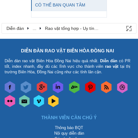
CÓ THỂ BẠN QUAN TÂM
Diễn đàn
...
Rao vặt tổng hợp - Uy tín - Miễn phí
DIỄN ĐÀN RAO VẶT BIÊN HÒA ĐỒNG NAI
Diễn đàn rao vặt Biên Hòa Đồng Nai
hiệu quả nhất.
Diễn đàn
có PR
tốt, index nhanh, đầy đủ các lĩnh vực cho thành viên
rao vặt
tại thị
trường Biên Hòa, Đồng Nai cũng như các tỉnh lân cận.
THÀNH VIÊN CẦN CHÚ Ý
Thông báo BQT
Nội quy diễn đàn