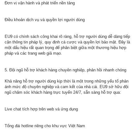
Đơn vị vận hành và phát triển nền tảng
Điều khoản dịch vụ và quyền lợi người dùng
EU9 có chính sách công khai rõ ràng, hỗ trợ người dùng dễ dàng tiếp
cận thông tin pháp lý, quy định cá cược và quyền lợi bảo mật. Đây là
một dấu hiệu rất quan trọng để phân biệt giữa một thương hiệu hợp
pháp và các trang web giả mạo.
5. Đội ngũ hỗ trợ khách hàng chuyên nghiệp, phản hồi nhanh chóng
Khả năng hỗ trợ người dùng kịp thời là một trong những yếu tố phản
ánh mức độ chuyên nghiệp và cam kết của nhà cái. EU9 sở hữu đội
ngũ chăm sóc khách hàng trực tuyến 24/7, sẵn sàng hỗ trợ qua:
Live chat tích hợp trên web và ứng dụng
Tổng đài hotline riêng cho khu vực Việt Nam