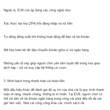
Ngoài ra, EU9 còn áp dụng các công nghệ như:
Xác thực hai lớp (2FA) khi đăng nhập và rút tiền
Tự động đăng xuất khi không hoạt động để bảo vệ tài khoản
Mã hóa toàn bộ dữ liệu chuyển khoản giữa ví và ngân hàng
Những yếu tố này giúp người chơi yên tâm tuyệt đối trong mọi giao
dịch nạp – rút và truy cập hệ thống cá cược.
3. Minh bạch trong thanh toán và hoàn tiền
Một dấu hiệu khác để đánh giá độ uy tín của nhà cái là quy trình thanh
toán rõ ràng, nhanh chóng, không bị trì hoãn. Tại EU9, người chơi có
thể rút tiền về tài khoản ngân hàng trong vòng vài phút đến tối đa vài
giờ làm việc. Nhà cái cũng công khai các chính sách về: