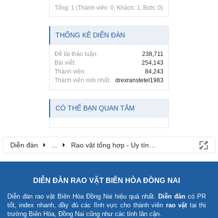
Tổng: 1 (Thành viên: 0, Khách: 1, Bots: 0)
THỐNG KÊ DIỄN ĐÀN
Đề tài thảo luận:
238,711
Bài viết:
254,143
Thành viên:
84,243
Thành viên mới nhất:
drexranstetel1983
CÓ THỂ BẠN QUAN TÂM
Diễn đàn
...
Rao vặt tổng hợp - Uy tín - Miễn phí
DIỄN ĐÀN RAO VẶT BIÊN HÒA ĐỒNG NAI
Diễn đàn rao vặt Biên Hòa Đồng Nai
hiệu quả nhất.
Diễn đàn
có PR
tốt, index nhanh, đầy đủ các lĩnh vực cho thành viên
rao vặt
tại thị
trường Biên Hòa, Đồng Nai cũng như các tỉnh lân cận.