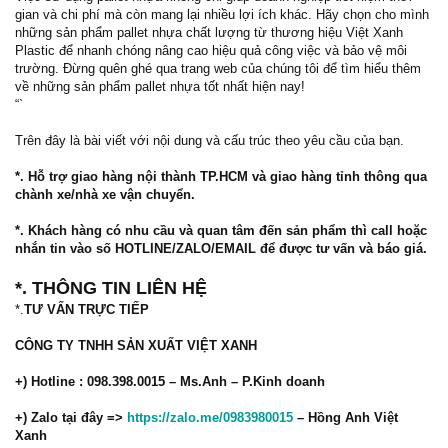
gian và chi phí mà còn mang lại nhiều lợi ích khác. Hãy chọn cho mình
những sản phẩm pallet nhựa chất lượng từ thương hiệu Việt Xanh
Plastic để nhanh chóng nâng cao hiệu quả công việc và bảo vệ môi
trường. Đừng quên ghé qua trang web của chúng tôi để tìm hiểu thêm
về những sản phẩm pallet nhựa tốt nhất hiện nay!
“`
Trên đây là bài viết với nội dung và cấu trúc theo yêu cầu của bạn.
*. Hỗ trợ giao hàng nội thành TP.HCM và giao hàng tỉnh thông qua
chành xe/nhà xe vận chuyển.
*. Khách hàng có nhu cầu và quan tâm đến sản phẩm thì call hoặc
nhắn tin vào số HOTLINE/ZALO/EMAIL để được tư vấn và báo giá.
*. THÔNG TIN LIÊN HỆ
*.
TƯ VẤN TRỰC TIẾP
CÔNG TY TNHH SẢN XUẤT VIỆT XANH
+) Hotline : 098.398.0015 – Ms.Anh – P.Kinh doanh
+) Zalo tại đây =>
https://zalo.me/0983980015
– Hồng Anh Việt
Xanh