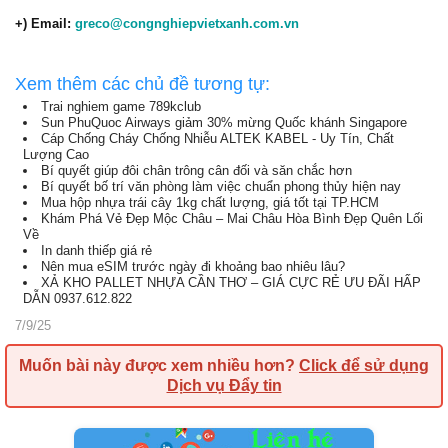
+) Email:
greco@congnghiepvietxanh.com.vn
Xem thêm các chủ đề tương tự:
Trai nghiem game 789kclub
Sun PhuQuoc Airways giảm 30% mừng Quốc khánh Singapore
Cáp Chống Cháy Chống Nhiễu ALTEK KABEL - Uy Tín, Chất
Lượng Cao
Bí quyết giúp đôi chân trông cân đối và săn chắc hơn
Bí quyết bố trí văn phòng làm việc chuẩn phong thủy hiện nay
Mua hộp nhựa trái cây 1kg chất lượng, giá tốt tại TP.HCM
Khám Phá Vẻ Đẹp Mộc Châu – Mai Châu Hòa Bình Đẹp Quên Lối
Về
In danh thiếp giá rẻ
Nên mua eSIM trước ngày đi khoảng bao nhiêu lâu?
XẢ KHO PALLET NHỰA CẦN THƠ – GIÁ CỰC RẺ ƯU ĐÃI HẤP
DẪN 0937.612.822
7/9/25
Muốn bài này được xem nhiều hơn?
Click để sử dụng
Dịch vụ Đẩy tin