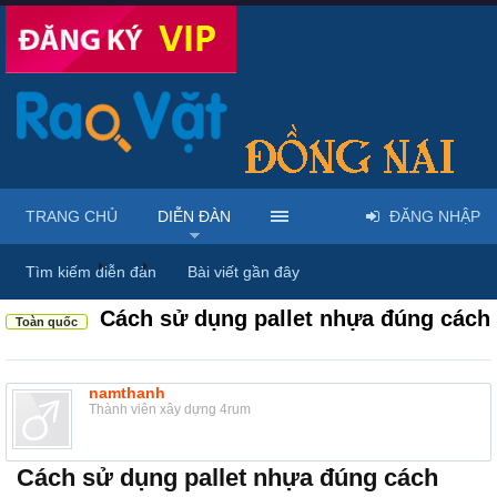
TRANG CHỦ
DIỄN ĐÀN
ĐĂNG NHẬP
Diễn đàn
...
Rao vặt tổng hợp - Uy tín - Miễn phí
Tìm kiếm diễn đàn
Bài viết gần đây
Cách sử dụng pallet nhựa đúng cách
Toàn quốc
namthanh
Thành viên xây dựng 4rum
Cách sử dụng pallet nhựa đúng cách