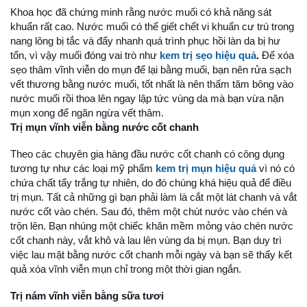
Khoa học đã chứng minh rằng nước muối có khả năng sát
khuẩn rất cao. Nước muối có thể giết chết vi khuẩn cư trú trong
nang lông bị tắc và đẩy nhanh quá trình phục hồi làn da bị hư
tổn, vì vậy muối đóng vai trò như
kem trị sẹo hiệu quả
.
Để xóa
sẹo thâm vĩnh viễn do mụn để lại bằng muối, bạn nên rửa sạch
vết thương bằng nước muối, tốt nhất là nên thấm tăm bông vào
nước muối rồi thoa lên ngay lập tức vùng da mà bạn vừa nặn
mụn xong để ngăn ngừa vết thâm.
Trị mụn vĩnh viễn bằng nước cốt chanh
Theo các chuyên gia hàng đầu nước cốt chanh có công dụng
tương tự như các loại mỹ phẩm
kem trị mụn hiệu quả
vì nó có
chứa chất tẩy trắng tự nhiên, do đó chúng khá hiệu quả để điều
trị mụn. Tất cả những gì bạn phải làm là cắt một lát chanh và vắt
nước cốt vào chén. Sau đó, thêm một chút nước vào chén và
trộn lên. Bạn nhúng một chiếc khăn mềm mỏng vào chén nước
cốt chanh này, vắt khô và lau lên vùng da bị mụn. Bạn duy trì
việc lau mặt bằng nước cốt chanh mỗi ngày và bạn sẽ thấy kết
quả xóa vĩnh viễn mụn chỉ trong một thời gian ngắn.
Trị nám vĩnh viễn bằng sữa tươi