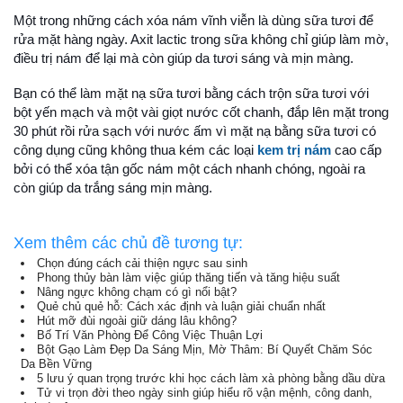
Một trong những cách xóa nám vĩnh viễn là dùng sữa tươi để
rửa mặt hàng ngày. Axit lactic trong sữa không chỉ giúp làm mờ,
điều trị nám để lại mà còn giúp da tươi sáng và mịn màng.
Bạn có thể làm mặt nạ sữa tươi bằng cách trộn sữa tươi với
bột yến mạch và một vài giọt nước cốt chanh, đắp lên mặt trong
30 phút rồi rửa sạch với nước ấm vì mặt nạ bằng sữa tươi có
công dụng cũng không thua kém các loại
kem trị nám
cao cấp
bởi có thể xóa tận gốc nám một cách nhanh chóng, ngoài ra
còn giúp da trắng sáng mịn màng.
Xem thêm các chủ đề tương tự:
Chọn đúng cách cải thiện ngực sau sinh
Phong thủy bàn làm việc giúp thăng tiến và tăng hiệu suất
Nâng ngực không chạm có gì nổi bật?
Quẻ chủ quẻ hỗ: Cách xác định và luận giải chuẩn nhất
Hút mỡ đùi ngoài giữ dáng lâu không?
Bố Trí Văn Phòng Để Công Việc Thuận Lợi
Bột Gạo Làm Đẹp Da Sáng Mịn, Mờ Thâm: Bí Quyết Chăm Sóc
Da Bền Vững
5 lưu ý quan trọng trước khi học cách làm xà phòng bằng dầu dừa
Tử vi trọn đời theo ngày sinh giúp hiểu rõ vận mệnh, công danh,