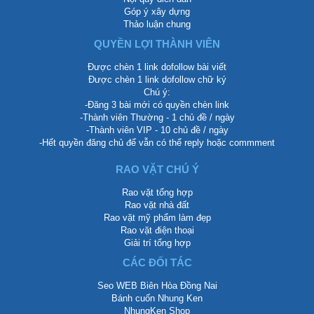
Góp ý xây dựng
Thảo luận chung
QUYỀN LỢI THÀNH VIÊN
Được chèn 1 link dofollow bài viết
Được chèn 1 link dofollow chữ ký
Chú ý:
-Đăng 3 bài mới có quyền chèn link
-Thành viên Thường - 1 chủ đề / ngày
-Thành viên VIP - 10 chủ đề / ngày
-Hết quyền đăng chủ để vẫn có thể reply hoặc commment
RAO VẶT CHÚ Ý
Rao vặt tổng hợp
Rao vặt nhà đất
Rao vặt mỹ phẩm làm đẹp
Rao vặt điện thoại
Giải trí tổng hợp
CÁC ĐỐI TÁC
Seo WEB Biên Hòa Đồng Nai
Bánh cuốn Nhung Ken
NhungKen Shop