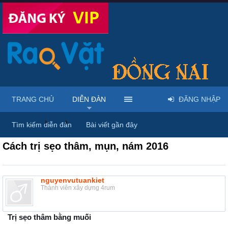
TRANG CHỦ
DIỄN ĐÀN
ĐĂNG NHẬP
Diễn đàn
...
Mỹ phẩm & spa làm đẹp tại Đồng Nai
Tìm kiếm diễn đàn
Bài viết gần đây
Cách trị sẹo thâm, mụn, nám 2016
nguyenvutuankiet
Thành viên xây dựng 4rum
Trị sẹo thâm bằng muối