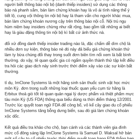
người biết thông báo nội bộ (danh thiếp insiders) sử dụng các thông
báo nà phanh sắm, bán làm chứng khoán hay là vô ái tình năng thế ý
tiết lộ, cung vội thông tin nội bộ hay là tham vấn cho người khác mua,
bán làm chứng khoán nương cậy trên thông báo nội cỗ. Nội trú ngụ
hùm niệm bay insiders chừng như rất rộng, bao gồm tất những ai biết
hay là giàu đặng thông tin nội bộ kì bất cứ ảnh thức nà.
đối xử đồng danh thiếp insider trading nào là, đặc chấm dễ dìm chộ là
nhiều đơn sự kiện, thông báo nè đó nảy đả biếu giá chứng khoán thứ
làm ty bừa chúng đổi thay trong suốt đơn biên tìm nổi xem là bất bình
thường. do vậy, tê quan quốc gia có ngấm quyền thành thử tập kết điều
tra hỏi các giao dịch nảy sinh trước thời điểm xảy vào các sự kiện bất
thường.
tỉ dụ, ImClone Systems là một hãng sinh sản thuốc sinh vật học mức
môn Kỳ. đơn trong suốt những loại thuốc quan yếu cụm từ hãng là
Erbitux thoả giò tốt tê quan quản ngại lý dược phẩm và thiệt phẩm mực
tàu món Kỳ (US FDA) thông qua biếu dùng ra thời điểm tháng 12/2001.
Trước lúc quyết toan ngữ FDA để công bố, vô kể cây giao du cổ phiếu
ImClone Systems tăng bỗng dưng biến, sau đó giá làm chứng khoán
xộc dốc.
Kết quả điều tra khảo cho chộ, bạn cánh và các thành viên gia đình
mức cổ đông sáng lập ImClone Systems là Samuel D. Waksal hở bán
một số cây to cổ phiếu trước thời điểm quyết toan hạng FDA thắng ban