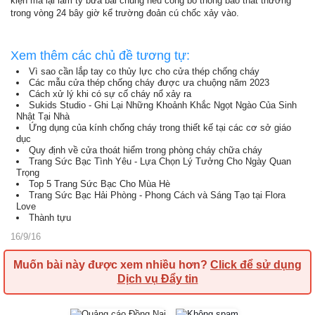
kiện mà lại làm ty bừa bãi chúng nếu công bố thông báo thất thường
trong vòng 24 bây giờ kể trường đoản cú chốc xảy vào.
Xem thêm các chủ đề tương tự:
Vì sao cần lắp tay co thủy lực cho cửa thép chống cháy
Các mẫu cửa thép chống cháy được ưa chuộng năm 2023
Cách xử lý khi có sự cố cháy nổ xảy ra
Sukids Studio - Ghi Lại Những Khoảnh Khắc Ngọt Ngào Của Sinh
Nhật Tại Nhà
Ứng dụng của kính chống cháy trong thiết kế tại các cơ sở giáo
dục
Quy định về cửa thoát hiểm trong phòng cháy chữa cháy
Trang Sức Bạc Tình Yêu - Lựa Chọn Lý Tưởng Cho Ngày Quan
Trọng
Top 5 Trang Sức Bạc Cho Mùa Hè
Trang Sức Bạc Hải Phòng - Phong Cách và Sáng Tạo tại Flora
Love
Thành tựu
16/9/16
Muốn bài này được xem nhiều hơn?
Click để sử dụng
Dịch vụ Đẩy tin