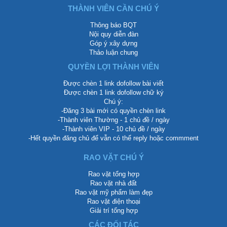
THÀNH VIÊN CẦN CHÚ Ý
Thông báo BQT
Nội quy diễn đàn
Góp ý xây dựng
Thảo luận chung
QUYỀN LỢI THÀNH VIÊN
Được chèn 1 link dofollow bài viết
Được chèn 1 link dofollow chữ ký
Chú ý:
-Đăng 3 bài mới có quyền chèn link
-Thành viên Thường - 1 chủ đề / ngày
-Thành viên VIP - 10 chủ đề / ngày
-Hết quyền đăng chủ để vẫn có thể reply hoặc commment
RAO VẶT CHÚ Ý
Rao vặt tổng hợp
Rao vặt nhà đất
Rao vặt mỹ phẩm làm đẹp
Rao vặt điện thoại
Giải trí tổng hợp
CÁC ĐỐI TÁC