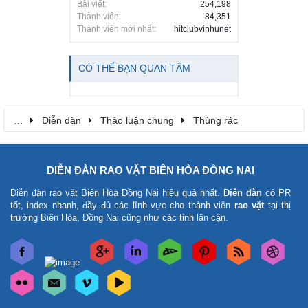
Bài viết:
254,198
Thành viên:
84,351
Thành viên mới nhất:
hitclubvinhunet
CÓ THỂ BẠN QUAN TÂM
...
Diễn đàn
Thảo luận chung
Thùng rác
DIỄN ĐÀN RAO VẶT BIÊN HÒA ĐỒNG NAI
Diễn đàn rao vặt Biên Hòa Đồng Nai
hiệu quả nhất.
Diễn đàn
có PR
tốt, index nhanh, đầy đủ các lĩnh vực cho thành viên
rao vặt
tại thị
trường Biên Hòa, Đồng Nai cũng như các tỉnh lân cận.