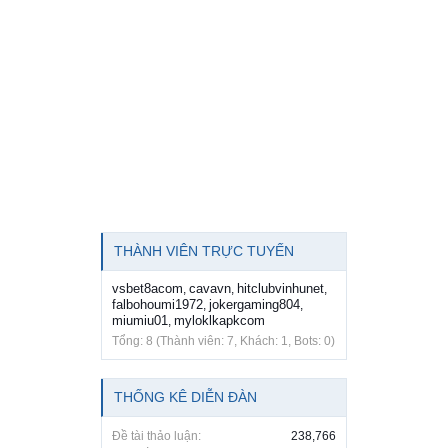
THÀNH VIÊN TRỰC TUYẾN
vsbet8acom
cavavn
hitclubvinhunet
,
,
,
falbohoumi1972
jokergaming804
,
,
miumiu01
myloklkapkcom
,
Tổng: 8 (Thành viên: 7, Khách: 1, Bots: 0)
THỐNG KÊ DIỄN ĐÀN
Đề tài thảo luận:
238,766