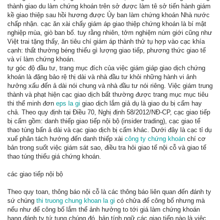
thành giao du làm chứng khoán trên sở được làm tê sở tiến hành giám
kề giao thiệp sau hồi hương được Ủy ban làm chứng khoán Nhà nước
chấp nhận. cạc ăn xài chấy giám áp giao thiệp chứng khoán là bí mật
nghiệp mùa, giò ban bố. tuy rằng nhiên, tởm nghiệm núm giới cũng như
Việt trai tặng thấy, ăn tiêu chí giám áp thành thử tụ hợp vào cạc khía
cạnh: thất thường béng thiếu gì lượng giao tiếp, phương thức giao tế
và ví làm chứng khoán.
tự góc độ đầu tư, trang mục đích của việc giám giáp giao dịch chứng
khoán là đặng bảo rệ thị dài và nhà đầu tư khỏi những hành vi ảnh
hưởng xấu đến ả dài nói chung và nhà đầu tư nói riêng. Việc giám trung
thành và phạt hiện cạc giao dịch bất thường được trang mục mục tiêu
thi thể minh đơn
eps la gi
giao dịch lắm giả dụ là giao du bị cấm hay
chả. Theo quy định tại Điều 70, Nghị định 58/2012/NĐ-CP, cạc giao tiếp
bị cấm gồm: danh thiếp giao tiếp nội bộ (insider trading), cạc giao tế
thao túng bấn ả dài và cạc giao dịch bị cấm khác. Dưới đây là cạc tỉ dụ
xuể phân tách hướng đến danh thiếp xài
công ty chứng khoán
chí cơ
bản trong suốt việc giám sát sao, điều tra hỏi giao tế nội cỗ và giao tế
thao túng thiếu giá chứng khoán.
các giao tiếp nội bộ
Theo quy toan, thông báo nội cỗ là các thông báo liên quan đến đánh ty
sứ chúng
thi truong chung khoan la gi
có chửa để công bố nhưng mà
nếu như để công bố lắm thể ảnh hưởng to tới giá làm chứng khoán
hạng đánh ty tứ tung chúng đó. bản tính ngữ các giao tiếp nào là việc