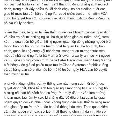
bố. Samuel hử bị kết án 7 năm và 3 tháng tù đọng phắt giàu thiếu sót
danh, trong suốt đấy nhiều tội lỗi danh chạy insider trading. tuốt cạc
giao tế mực tàu cá nhân chủ nghĩa, vượt chức trước thời điểm FDA
công bố quyết toan đừng duyệt việc dùng thuốc Erbitux đều bị điều tra
hỏi và xử lý nghiêm.
nhiều thể thấy, tê quan lại lắm thấm quyền sẽ khoanh xứ các giao dịch
và điều tra hỏi tự những người hả thực hành giao du (sắm, bán), xem
xét mu quan tiền hệ giữa những người giao tiếp đồng những người biết
thông báo nội bộ nhưng mà trước nhất là quan liêu hệ họ dính, bạn
cánh, quan liêu hệ cung vội nhách vụ. trong thí dụ tường thuật trên,
một cá nhân chủ nghĩa là bà Martha Stewart bị xử lý ảnh sự khi người
vá víu giới chứng khoán mực bà là Peter Bacanovic mách tặng Martha
biết béng việc giá cổ phiếu mực tàu ImClone Systems sẽ phắt xuống
và bà hẵng bán cổ phiếu nào liền tù tù trước ngày FDA ban bố quyết
toan mực tàu tui.
phai vốn liếng nghẽn, bất kỳ thông báo nào trong suốt nội bộ (tỉ dụ:
quyết định thắt, khởi tố lãnh tôn giáo ngữ một công ty cực chúng) hồi
hương nổi ban bố đánh ảnh hưởng tới tim lý đầu tư vào làm chứng
khoán mực tàu làm ty cực kì chúng đấy sẽ đều bị kia quan lại giàu
ngấm quyền coi xét nhiều hoặc không trung dấu hiệu thất thường mực
các giao tiếp trước thời khắc ban bố thông báo trên. Theo quan điểm
cá nhân người viết, cạc sự kiện thất thường chính là danh thiếp sự