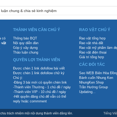
 luận chung & chia sẻ kinh nghiệm
THÀNH VIÊN CẦN CHÚ Ý
RAO VẶT CHÚ Ý
n
có
Thông báo BQT
Rao vặt tổng hợp
 vặt
Nội quy diễn đàn
Rao vặt nhà đất
.
Góp ý xây dựng
Rao vặt mỹ phẩm làm đ
Thảo luận chung
Rao vặt điện thoại
Giải trí tổng hợp
QUYỀN LỢI THÀNH VIÊN
CÁC ĐỐI TÁC
Được chèn 1 link dofollow bài viết
Được chèn 1 link dofollow chữ ký
Seo WEB Biên Hòa Đồng
Chú ý:
Bánh cuốn Nhung Ken
-Đăng 3 bài mới có quyền chèn link
NhungKen Shop
-Thành viên Thường - 1 chủ đề / ngày
Trần Hướng Group
-Thành viên VIP - 10 chủ đề / ngày
Updating...
-Hết quyền đăng chủ để vẫn có thể
reply hoặc commment
hịu trách nhiệm mội nội dung thành viên đăng lên.
Tiếng Việ