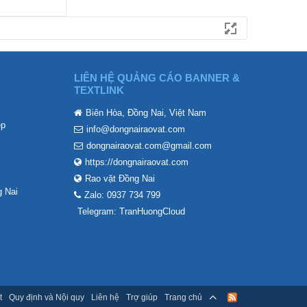
LIÊN HỆ QUẢNG CÁO BANNER &
TEXTLINK
Biên Hòa, Đồng Nai, Việt Nam
ẹp
info@dongnairaovat.com
dongnairaovat.com@gmail.com
https://dongnairaovat.com
Rao vặt Đồng Nai
 Nai
Zalo: 0937 734 799
Telegram: TranHuongCloud
t
Quy định và Nội quy
Liên hệ
Trợ giúp
Trang chủ