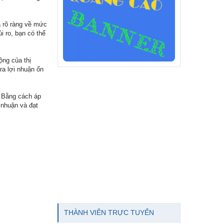
á rõ ràng về mức
i ro, bạn có thể
ộng của thị
ra lợi nhuận ổn
. Bằng cách áp
 nhuận và đạt
THÀNH VIÊN TRỰC TUYẾN