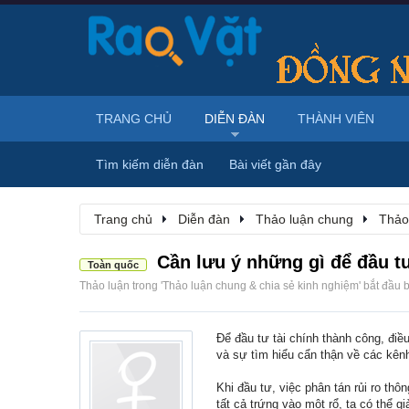
TRANG CHỦ
DIỄN ĐÀN
THÀNH VIÊN
Tìm kiếm diễn đàn
Bài viết gần đây
Trang chủ
Diễn đàn
Thảo luận chung
Thảo
Cần lưu ý những gì để đầu tư
Toàn quốc
Thảo luận trong '
Thảo luận chung & chia sẻ kinh nghiệm
' bắt đầu 
Để đầu tư tài chính thành công, điều
và sự tìm hiểu cẩn thận về các kên
Khi đầu tư, việc phân tán rủi ro th
tất cả trứng vào một rổ, ta có thể g