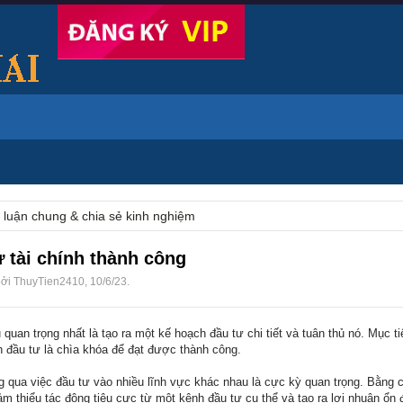
 luận chung & chia sẻ kinh nghiệm
 tài chính thành công
bởi
ThuyTien2410
,
10/6/23
.
 quan trọng nhất là tạo ra một kế hoạch đầu tư chi tiết và tuân thủ nó. Mục ti
h đầu tư là chìa khóa để đạt được thành công.
ông qua việc đầu tư vào nhiều lĩnh vực khác nhau là cực kỳ quan trọng. Bằng 
iảm thiểu tác động tiêu cực từ một kênh đầu tư cụ thể và tạo ra lợi nhuận ổn 