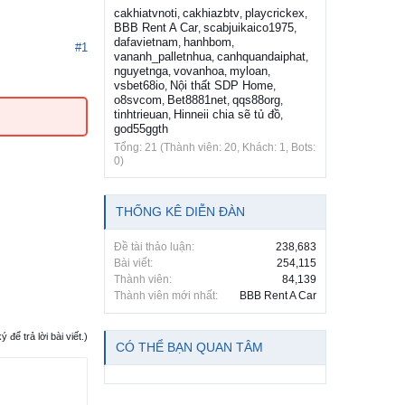
cakhiatvnoti
cakhiazbtv
playcrickex
,
,
,
BBB Rent A Car
scabjuikaico1975
,
,
dafavietnam
hanhbom
,
,
#1
vananh_palletnhua
canhquandaiphat
,
,
nguyetnga
vovanhoa
myloan
,
,
,
vsbet68io
Nội thất SDP Home
,
,
o8svcom
Bet8881net
qqs88org
,
,
,
tinhtrieuan
Hinneii chia sẽ tủ đồ
,
,
god55ggth
Tổng: 21 (Thành viên: 20, Khách: 1, Bots:
0)
THỐNG KÊ DIỄN ĐÀN
Đề tài thảo luận:
238,683
Bài viết:
254,115
Thành viên:
84,139
Thành viên mới nhất:
BBB Rent A Car
ể trả lời bài viết.)
CÓ THỂ BẠN QUAN TÂM