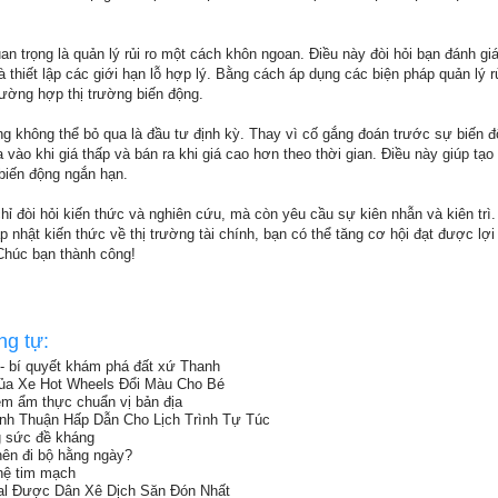
 trọng là quản lý rủi ro một cách khôn ngoan. Điều này đòi hỏi bạn đánh gi
 thiết lập các giới hạn lỗ hợp lý. Bằng cách áp dụng các biện pháp quản lý rủ
rường hợp thị trường biến động.
g không thể bỏ qua là đầu tư định kỳ. Thay vì cố gắng đoán trước sự biến đ
vào khi giá thấp và bán ra khi giá cao hơn theo thời gian. Điều này giúp tạo 
 biến động ngắn hạn.
hỉ đòi hỏi kiến thức và nghiên cứu, mà còn yêu cầu sự kiên nhẫn và kiên trì
p nhật kiến thức về thị trường tài chính, bạn có thể tăng cơ hội đạt được lợi
Chúc bạn thành công!
ng tự:
 - bí quyết khám phá đất xứ Thanh
ủa Xe Hot Wheels Đổi Màu Cho Bé
ệm ẩm thực chuẩn vị bản địa
ình Thuận Hấp Dẫn Cho Lịch Trình Tự Túc
g sức đề kháng
nên đi bộ hằng ngày?
hệ tim mạch
al Được Dân Xê Dịch Săn Đón Nhất