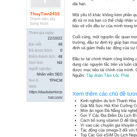
dài hạn.
ThuyTien2410
Một yếu tố khác không kém phần quan
Thành viên xây
độ rủi ro mà bạn có thể chấp nhận và
dựng 4rum
bảo vệ vốn đầu tư của mình trong t
Tham gia ngày:
Cuối cùng, một nguyên tắc quan trọn
22/10/22
trường, đầu tư định kỳ giúp bạn mua 
Bài viết:
48
định và giảm thiểu tác động của sự
Đã được thích:
0
Điểm thành tích:
48
Đầu tư tài chính thành công không c
Giới tính:
Nữ
dụng các nguyên tắc trên và luôn cậ
Nghề nghiệp:
được mục tiêu tài chính của mình. 
Nhân viên SEO
Nguồn:
Tập đoàn Tâm Lộc Phát
Nơi ở:
TPHCM
Web:
https://daututamlocp
Xem thêm các chủ đề tươ
hat.com/
Kinh nghiệm du lịch Thanh Hóa
Giải Mã Sức Hút Khó Cưỡng C
Món ăn ngon Đà Nẵng trải nghi
Gợi Ý Các Địa Điểm Du Lịch B
Cách bổ sung vitamin D để tăn
Vì sao các chuyên gia khuyên 
Tác động của omega-3 đối với 
Top Các Gói eSIM Du Lịch Nep