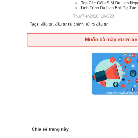
Top Các Gói eSIM Du Lịch Nep
Lịch Trình Du Lịch Bali Tự Tú
ThuyTien2410
,
10/6/23
Tags
:
đầu tư
,
đầu tư tài chính
,
rủi ro đầu tư
Muốn bài này được x
Chia sẻ trang này