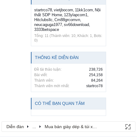
startrco78
vietjbocom
11kk1com
Nội
,
,
,
thất SDP Home
123ylapcom1
,
,
Hitclubsllc
Cm88grcomvn
,
,
neucaguga1977
sv66download
,
,
3333betspace
Tổng: 11 (Thành viên: 10, Khách: 1, Bots:
0)
THỐNG KÊ DIỄN ĐÀN
Đề tài thảo luận:
238,726
Bài viết:
254,158
Thành viên:
84,264
Thành viên mới nhất:
startrco78
CÓ THỂ BẠN QUAN TÂM
Diễn đàn
...
Mua bán giày dép & túi xách