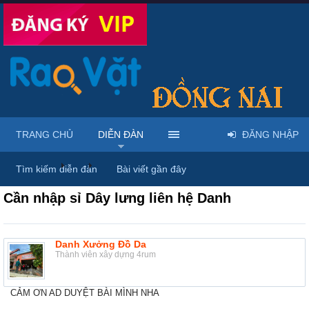
TRANG CHỦ
DIỄN ĐÀN
ĐĂNG NHẬP
Diễn đàn
...
Mua bán giày dép & túi xách
Tìm kiếm diễn đàn
Bài viết gần đây
Cần nhập sỉ Dây lưng liên hệ Danh
Danh Xưởng Đồ Da
Thành viên xây dựng 4rum
CẢM ƠN AD DUYỆT BÀI MÌNH NHA