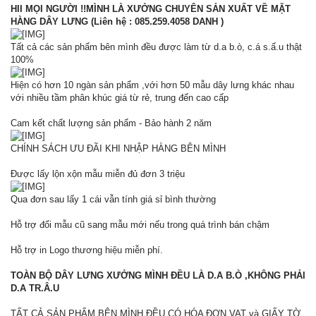
HII MỌI NGƯỜI !!MÌNH LÀ XƯỞNG CHUYÊN SẢN XUẤT VỀ MẶT
HÀNG DÂY LƯNG (Liên hệ : 085.259.4058 DANH )
Tất cả các sản phẩm bên mình đều được làm từ d.a b.ò, c.á s.ấ.u thật
100%
Hiện có hơn 10 ngàn sản phẩm ,với hơn 50 mẫu dây lưng khác nhau
với nhiều tầm phân khúc giá từ rẻ, trung đến cao cấp
Cam kết chất lượng sản phẩm - Bảo hành 2 năm
CHÍNH SÁCH ƯU ĐÃI KHI NHẬP HÀNG BÊN MÌNH
Được lấy lộn xộn mẫu miễn đủ đơn 3 triệu
Qua đơn sau lấy 1 cái vẫn tính giá sỉ bình thường
Hỗ trợ đổi mẫu cũ sang mẫu mới nếu trong quá trình bán chậm
Hỗ trợ in Logo thương hiệu miễn phí.
TOÀN BỘ DÂY LƯNG XƯỞNG MÌNH ĐỀU LÀ D.A B.Ò ,KHÔNG PHẢI
D.A TR.Â.U
TẤT CẢ SẢN PHẨM BÊN MÌNH ĐỀU CÓ HÓA ĐƠN VAT và GIẤY TỜ