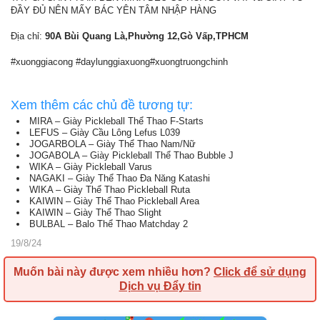
ĐẦY ĐỦ NÊN MẤY BÁC YÊN TÂM NHẬP HÀNG
Địa chỉ:
90A Bùi Quang Là,Phường 12,Gò Vấp,TPHCM
#xuonggiacong #daylunggiaxuong#xuongtruongchinh
Xem thêm các chủ đề tương tự:
MIRA – Giày Pickleball Thể Thao F-Starts
LEFUS – Giày Cầu Lông Lefus L039
JOGARBOLA – Giày Thể Thao Nam/Nữ
JOGABOLA – Giày Pickleball Thể Thao Bubble J
WIKA – Giày Pickleball Varus
NAGAKI – Giày Thể Thao Đa Năng Katashi
WIKA – Giày Thể Thao Pickleball Ruta
KAIWIN – Giày Thể Thao Pickleball Area
KAIWIN – Giày Thể Thao Slight
BULBAL – Balo Thể Thao Matchday 2
19/8/24
Muốn bài này được xem nhiều hơn?
Click để sử dụng
Dịch vụ Đẩy tin