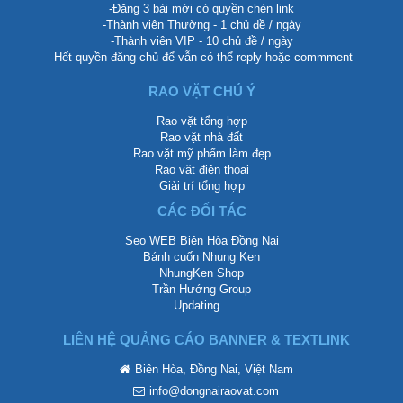
-Đăng 3 bài mới có quyền chèn link
-Thành viên Thường - 1 chủ đề / ngày
-Thành viên VIP - 10 chủ đề / ngày
-Hết quyền đăng chủ để vẫn có thể reply hoặc commment
RAO VẶT CHÚ Ý
Rao vặt tổng hợp
Rao vặt nhà đất
Rao vặt mỹ phẩm làm đẹp
Rao vặt điện thoại
Giải trí tổng hợp
CÁC ĐỐI TÁC
Seo WEB Biên Hòa Đồng Nai
Bánh cuốn Nhung Ken
NhungKen Shop
Trần Hướng Group
Updating...
LIÊN HỆ QUẢNG CÁO BANNER & TEXTLINK
Biên Hòa, Đồng Nai, Việt Nam
info@dongnairaovat.com