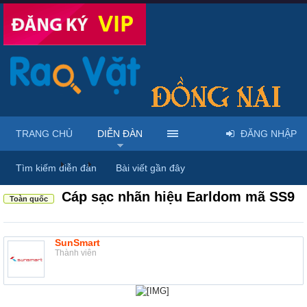
TRANG CHỦ
DIỄN ĐÀN
ĐĂNG NHẬP
Diễn đàn
...
Linh kiện & dịch vụ điện thoại
Tìm kiếm diễn đàn
Bài viết gần đây
Cáp sạc nhãn hiệu Earldom mã SS9
Toàn quốc
SunSmart
Thành viên
​