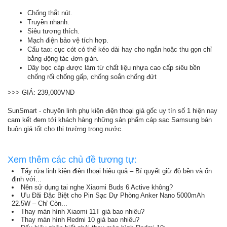
Chống thắt nút.
Truyền nhanh.
Siêu tương thích.
Mạch điện bảo vệ tích hợp.
Cấu tao: cục cót có thể kéo dài hay cho ngắn hoặc thu gọn chỉ
bằng động tác đơn giản.
Dây bọc cáp được làm từ chất liệu nhựa cao cấp siêu bền
chống rối chống gấp, chống soắn chống đứt
>>> GIÁ: 239,000VND
SunSmart - chuyên linh phụ kiện điện thoại giá gốc uy tín số 1 hiện nay
cam kết đem tới khách hàng những sản phẩm cáp sạc Samsung bán
buôn giá tốt cho thị trường trong nước.
Xem thêm các chủ đề tương tự:
Tẩy rửa linh kiện điện thoại hiệu quả – Bí quyết giữ độ bền và ổn
định với...
Nên sử dụng tai nghe Xiaomi Buds 6 Active không?
Ưu Đãi Đặc Biệt cho Pin Sạc Dự Phòng Anker Nano 5000mAh
22.5W – Chỉ Còn...
Thay màn hình Xiaomi 11T giá bao nhiêu?
Thay màn hình Redmi 10 giá bao nhiêu?