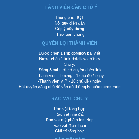
THÀNH VIÊN CẦN CHÚ Ý
Thông báo BQT
Nội quy diễn đàn
Góp ý xây dựng
Thảo luận chung
QUYỀN LỢI THÀNH VIÊN
Được chèn 1 link dofollow bài viết
Được chèn 1 link dofollow chữ ký
Chú ý:
-Đăng 3 bài mới có quyền chèn link
-Thành viên Thường - 1 chủ đề / ngày
-Thành viên VIP - 10 chủ đề / ngày
-Hết quyền đăng chủ để vẫn có thể reply hoặc commment
RAO VẶT CHÚ Ý
Rao vặt tổng hợp
Rao vặt nhà đất
Rao vặt mỹ phẩm làm đẹp
Rao vặt điện thoại
Giải trí tổng hợp