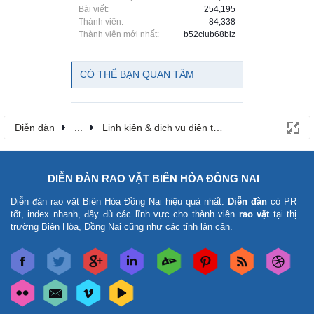
Bài viết:
254,195
Thành viên:
84,338
Thành viên mới nhất:
b52club68biz
CÓ THỂ BẠN QUAN TÂM
Diễn đàn
...
Linh kiện & dịch vụ điện thoại
DIỄN ĐÀN RAO VẶT BIÊN HÒA ĐỒNG NAI
Diễn đàn rao vặt Biên Hòa Đồng Nai
hiệu quả nhất.
Diễn đàn
có PR
tốt, index nhanh, đầy đủ các lĩnh vực cho thành viên
rao vặt
tại thị
trường Biên Hòa, Đồng Nai cũng như các tỉnh lân cận.