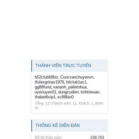
THÀNH VIÊN TRỰC TUYẾN
b52club68biz
Cuocvanchuyenvn
,
,
tfulexgrinav1976
hitclub1ac1
,
,
gg88fund
vananh_palletnhua
,
,
uyenuyen01
dungcudien
tinhtrieuan
,
,
,
thabet6vip1
sc88bio0
,
Tổng: 12 (Thành viên: 11, Khách: 1, Bots:
0)
THỐNG KÊ DIỄN ĐÀN
Đề tài thảo luận:
238,763