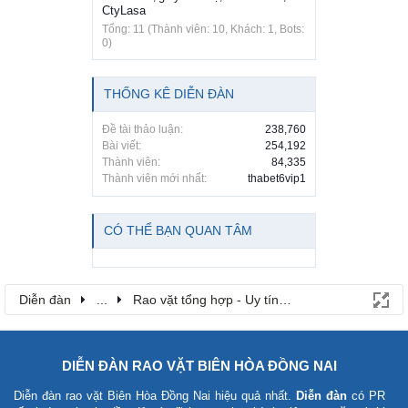
CtyLasa
Tổng: 11 (Thành viên: 10, Khách: 1, Bots:
0)
THỐNG KÊ DIỄN ĐÀN
Đề tài thảo luận:
238,760
Bài viết:
254,192
Thành viên:
84,335
Thành viên mới nhất:
thabet6vip1
CÓ THỂ BẠN QUAN TÂM
Diễn đàn
...
Rao vặt tổng hợp - Uy tín - Miễn phí
DIỄN ĐÀN RAO VẶT BIÊN HÒA ĐỒNG NAI
Diễn đàn rao vặt Biên Hòa Đồng Nai
hiệu quả nhất.
Diễn đàn
có PR