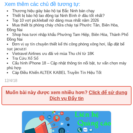
Xem thêm các chủ đề tương tự:
Thương hiệu giày bảo hộ tại Bắc Ninh bán chạy
Thiết bị bảo hộ lao động tại Ninh Bình ở đâu tốt nhất?
Top 10 vợt pickleball nữ đáng mua nhất năm 2026
Mua thiết bị phòng cháy chữa cháy tại Phước Tân, Biên Hòa,
Đồng Nai
Shop hoa tươi nhập khẩu Phường Tam Hiệp, Biên Hòa, Thành Phố
Đồng Nai
Đơn vị uy tín chuyên thiết kế thi công phòng xông hơi, lắp đặt bể
sục jacuzzi
Vietravel Airlines ưu đãi vé mùa Thu chỉ từ 18K
Tra Cứu Xổ Số
Cấu hình iPhone 18 – Cập nhật thông tin nổi bật, tư vấn chọn máy
phù hợp
Cáp Điều Khiển ALTEK KABEL Truyền Tín Hiệu Tốt
12/4/18
Muốn bài này được xem nhiều hơn?
Click để sử dụng
Dịch vụ Đẩy tin