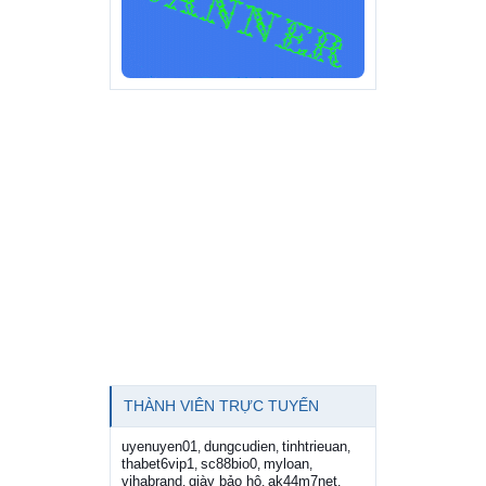
THÀNH VIÊN TRỰC TUYẾN
uyenuyen01
dungcudien
tinhtrieuan
,
,
,
thabet6vip1
sc88bio0
myloan
,
,
,
vihabrand
giày bảo hộ
ak44m7net
,
,
,