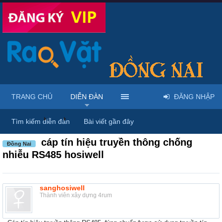
TRANG CHỦ
DIỄN ĐÀN
ĐĂNG NHẬP
Diễn đàn
...
Rao vặt tổng hợp - Uy tín - Miễn phí
Tìm kiếm diễn đàn
Bài viết gần đây
cáp tín hiệu truyền thông chống
Đồng Nai
nhiễu RS485 hosiwell
sanghosiwell
Thành viên xây dựng 4rum