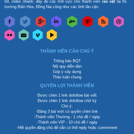
tốt, index nhanh, đầy đủ các lĩnh vực cho thành viên
rao vặt
tại thị
trường Biên Hòa, Đồng Nai cũng như các tỉnh lân cận.
THÀNH VIÊN CẦN CHÚ Ý
Thông báo BQT
Nội quy diễn đàn
Góp ý xây dựng
Thảo luận chung
QUYỀN LỢI THÀNH VIÊN
Được chèn 1 link dofollow bài viết
Được chèn 1 link dofollow chữ ký
Chú ý:
-Đăng 3 bài mới có quyền chèn link
-Thành viên Thường - 1 chủ đề / ngày
-Thành viên VIP - 10 chủ đề / ngày
-Hết quyền đăng chủ để vẫn có thể reply hoặc commment