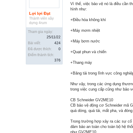
Vì thế, việc bảo vệ nó là điều cần t
hình như:
Lợi lợi Đạt
Thành viên xây
+Điều hòa không khí
dựng 4rum
+Máy mơm nhiệt
Tham gia ngày:
25/11/22
+Máy bơm nước
Bài viết:
424
Đã được thích:
0
+Quạt phun và chiến
Điểm thành tích:
376
+Thang máy
+Băng tải trong lĩnh vực công nghi
Như vậy, trong các ứng dụng thương
trong việc cung cấp cũng như bảo v
CB Schneider GV2ME10
CB bảo vệ động cơ Schneider mã GV
quá dòng, quá tải, mất pha, và đón
Trong trường hợp xảy ra các sự cố 
đảm bảo an toàn cho toàn bộ hệ thố
như GV2ME10.