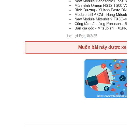
New Module Panasonic FP2-C3P
Màn hình Omron NS12-TS00-V2 
Bình Dương - Xi lanh Festo DN
Module L61P-CM - Hàng Mitsubis
New Module Mitsubishi FX3G-4
Công tắc cảm ứng Panasonic 
Bán giá gốc - Mitsubishi FX2N-
Lợi lợi Đạt
,
8/2/25
Muốn bài này được x