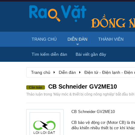
TRANG CHỦ
DIỄN ĐÀN
THÀNH VIÊN
Tìm kiếm diễn đàn
Bài viết gần đây
Trang chủ
Diễn đàn
Điện tử - Điện lạnh - Điện
CB Schneider GV2ME10
Cần bán
Thảo luận trong '
Máy móc & thiết bị công nông nghiệp
' bắt đầu bở
CB Schneider GV2ME10
CB bảo vệ động cơ (Motor CB) là th
điều khiển nhiều thiết bị cơ khí khá