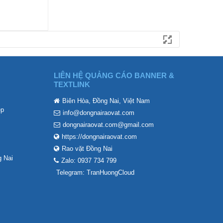
LIÊN HỆ QUẢNG CÁO BANNER &
TEXTLINK
Biên Hòa, Đồng Nai, Việt Nam
ẹp
info@dongnairaovat.com
dongnairaovat.com@gmail.com
https://dongnairaovat.com
Rao vặt Đồng Nai
 Nai
Zalo: 0937 734 799
Telegram: TranHuongCloud