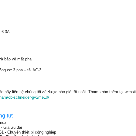
4-6.3A
 và bảo vệ mất pha
ộng cơ 3 pha – tải AC-3
ảo hãy liên hệ chúng tôi để được báo giá tốt nhất. Tham khảo thêm tại websit
n-pham/cb-schneider-gv2me10/
ng tự:
inox
 Giá ưu đãi
- Chuyên thiết bị công nghiệp