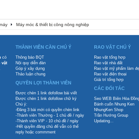
 máy
Máy móc & thiết bị công nông nghiệp
THÀNH VIÊN CẦN CHÚ Ý
RAO VẶT CHÚ Ý
n
có
Thông báo BQT
Rao vặt tổng hợp
 vặt
Nội quy diễn đàn
Rao vặt nhà đất
.
Góp ý xây dựng
Rao vặt mỹ phẩm làm đ
Thảo luận chung
Rao vặt điện thoại
Giải trí tổng hợp
QUYỀN LỢI THÀNH VIÊN
CÁC ĐỐI TÁC
Được chèn 1 link dofollow bài viết
Được chèn 1 link dofollow chữ ký
Seo WEB Biên Hòa Đồng
Chú ý:
Bánh cuốn Nhung Ken
-Đăng 3 bài mới có quyền chèn link
NhungKen Shop
-Thành viên Thường - 1 chủ đề / ngày
Trần Hướng Group
-Thành viên VIP - 10 chủ đề / ngày
Updating...
-Hết quyền đăng chủ để vẫn có thể
reply hoặc commment