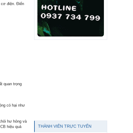
g cơ điện. Điển
t quan trọng
ộng có hại như
khỏi hư hỏng và
THÀNH VIÊN TRỰC TUYẾN
 CB hiệu quả