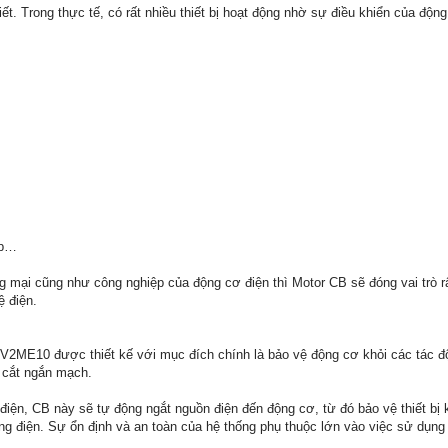
hiết. Trong thực tế, có rất nhiều thiết bị hoạt động nhờ sự điều khiển của độn
ệp…
 mại cũng như công nghiệp của động cơ điện thì Motor CB sẽ đóng vai trò rấ
ệ điện.
2ME10 được thiết kế với mục đích chính là bảo vệ động cơ khỏi các tác đ
g cắt ngắn mạch.
điện, CB này sẽ tự động ngắt nguồn điện đến động cơ, từ đó bảo vệ thiết bị 
ng điện. Sự ổn định và an toàn của hệ thống phụ thuộc lớn vào việc sử dụng