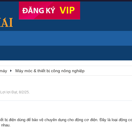
 máy
Máy móc & thiết bị công nông nghiệp
i
Lợi lợi Đạt
,
8/2/25
.
iết bị điện dùng để bảo vệ chuyên dụng cho động cơ điện. Đây là loại động 
c nhau.