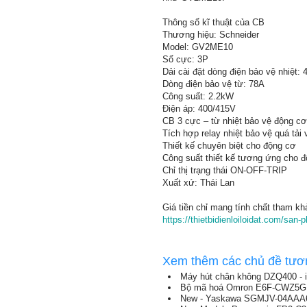
Thông số kĩ thuật của CB
Thương hiệu: Schneider
Model: GV2ME10
Số cực: 3P
Dải cài đặt dòng điện bảo vệ nhiệt: 
Dòng điện bảo vệ từ: 78A
Công suất: 2.2kW
Điện áp: 400/415V
CB 3 cực – từ nhiệt bảo vệ động cơ
Tích hợp relay nhiệt bảo vệ quá tải
Thiết kế chuyên biệt cho động cơ
Công suất thiết kế tương ứng cho đ
Chỉ thị trạng thái ON-OFF-TRIP
Xuất xứ: Thái Lan
Giá tiền chỉ mang tính chất tham kh
https://thietbidienloiloidat.com/sa
Xem thêm các chủ đề tươ
Máy hút chân không DZQ400 - 
Bộ mã hoá Omron E6F-CWZ5G -
New - Yaskawa SGMJV-04AAA61 