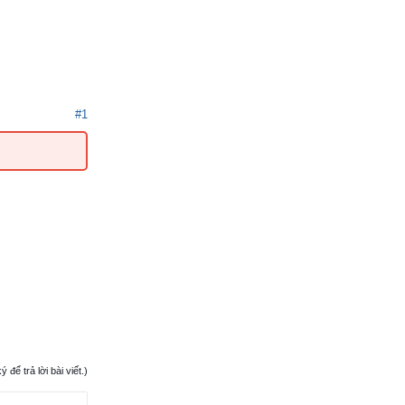
#1
ể trả lời bài viết.)