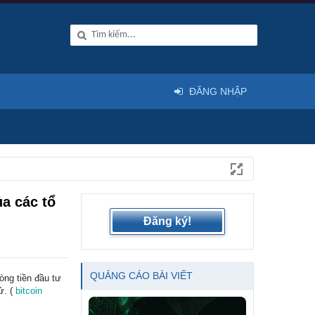
ĐĂNG NHẬP
a các tổ
Đăng ký!
QUẢNG CÁO BÀI VIẾT
ng tiền đầu tư
ử. (
bitcoin