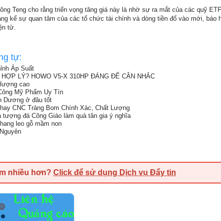
ông Teng cho rằng triển vọng tăng giá này là nhờ sự ra mắt của các quỹ ETF
ng kể sự quan tâm của các tổ chức tài chính và dòng tiền đổ vào mới, báo h
ện tử.
ng tự:
ỉnh Áp Suất
HÍ HỢP LÝ? HOWO V5-X 310HP ĐÁNG ĐỂ CÂN NHẮC
 lượng cao
 Công Mỹ Phẩm Uy Tín
nh Dương ở đâu tốt
Phay CNC Trảng Bom Chính Xác, Chất Lượng
 tượng đá Công Giáo làm quà tân gia ý nghĩa
 thang leo gỗ mầm non
i Nguyên
em nhiều hơn?
Click để sử dụng Dịch vụ Đẩy tin