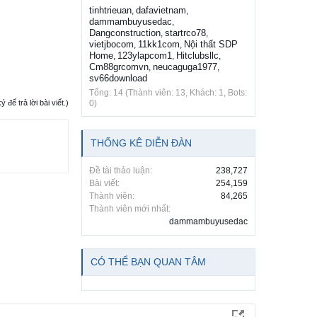
tinhtrieuan
dafavietnam
,
,
dammambuyusedac
,
Dangconstruction
startrco78
,
,
vietjbocom
11kk1com
Nội thất SDP
,
,
Home
123ylapcom1
Hitclubsllc
,
,
,
Cm88grcomvn
neucaguga1977
,
,
sv66download
Tổng: 14 (Thành viên: 13, Khách: 1, Bots:
0)
ể trả lời bài viết.)
THỐNG KÊ DIỄN ĐÀN
Đề tài thảo luận:
238,727
Bài viết:
254,159
Thành viên:
84,265
Thành viên mới nhất:
dammambuyusedac
CÓ THỂ BẠN QUAN TÂM