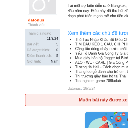
Tại một sự kiện diễn ra ở Bangkok, 
đầu năm nay. Điều này đã thu hút đá
đoạn phát triển mạnh mẽ cho tiền đi
datonus
Thành viên
Xem thêm các chủ đề tươ
Tham gia ngày:
11/3/24
Thủ Tục Nhập Khẩu Bộ Điều Ch
TÌM ĐẦU KÉO 1 CẦU, CHI P
Bài viết:
5
Công tắc dòng chảy nước chất
Đã được thích:
0
Yếu Tố Đánh Giá Công Ty Gia
Điểm thành tích:
5
Mua giày bảo hộ Jogger tại Bì
Giới tính:
Nam
ALO - WE - CARE | Gia Công 
Tượng đá Hali - Cách chọn mua
Thang leo gỗ dành cho trẻ em,
Thị trường giày bảo hộ tại Thá
Trai nghiem game 789kclub
datonus
,
19/3/24
Muốn bài này được x