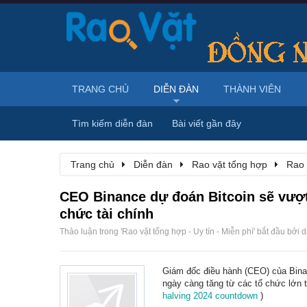
TRANG CHỦ
DIỄN ĐÀN
THÀNH VIÊN
Tìm kiếm diễn đàn
Bài viết gần đây
Trang chủ
Diễn đàn
Rao vặt tổng hợp
Rao 
CEO Binance dự đoán Bitcoin sẽ vượ
chức tài chính
Thảo luận trong '
Rao vặt tổng hợp - Uy tín - Miễn phí
' bắt đầu bởi
d
Giám đốc điều hành (CEO) của Bina
ngày càng tăng từ các tổ chức lớn 
halving 2024 countdown
)