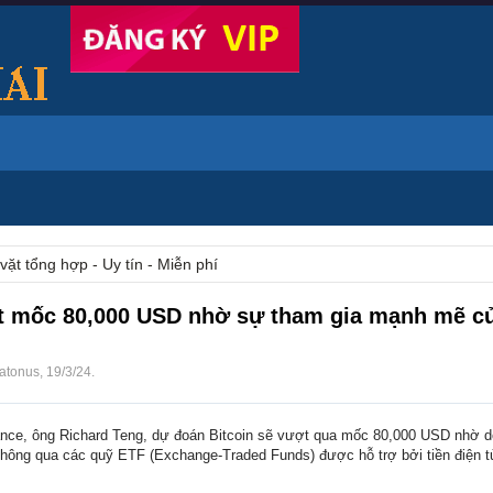
vặt tổng hợp - Uy tín - Miễn phí
t mốc 80,000 USD nhờ sự tham gia mạnh mẽ củ
atonus
,
19/3/24
.
nce, ông Richard Teng, dự đoán Bitcoin sẽ vượt qua mốc 80,000 USD nhờ dò
thông qua các quỹ ETF (Exchange-Traded Funds) được hỗ trợ bởi tiền điện t