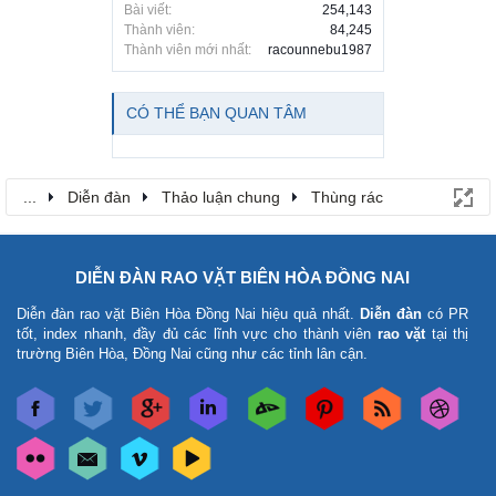
Bài viết:
254,143
Thành viên:
84,245
Thành viên mới nhất:
racounnebu1987
CÓ THỂ BẠN QUAN TÂM
...
Diễn đàn
Thảo luận chung
Thùng rác
DIỄN ĐÀN RAO VẶT BIÊN HÒA ĐỒNG NAI
Diễn đàn rao vặt Biên Hòa Đồng Nai
hiệu quả nhất.
Diễn đàn
có PR
tốt, index nhanh, đầy đủ các lĩnh vực cho thành viên
rao vặt
tại thị
trường Biên Hòa, Đồng Nai cũng như các tỉnh lân cận.