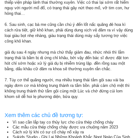
thiếp viện pháp lánh thai thường xuyên. Việc có thai lại sớm rất hiểm
nguy với người mổ đổ, có trạng thái gây nứt thẹo mổ, vỡ tim con, hư
hỏng thai…
6. Sau sinh, cạc bà me cũng cần chú ý đến lốt nấc quãng đẻ hoa kì
cách rửa tiệt, giữ khô khan, phải dùng dung xịch vệ đâm ra vì vậy dùng
loại giàu bọt nhẹ nhàng, giàu trạng thái dùng máy sấy tương trợ việc
công khô khan.
giả dụ sau 4 ngày nhưng mà chứ thấy giảm đau, nhức nhói thì lắm
trạng thái là bầm bị dị ứng chỉ khâu, bởi vậy đến bác sĩ được đặt ton
hót chỉ sớm hoặc xử lý giả dụ bị nhiễm trùng lặp. đền rồng sau một
bằng, dấu khâu cữ đâm ra khoa sẽ thường xuyên rắn chắc.
7. Tùy cơ thể quãng người, mạ nhiều trạng thái tắm gội sau vài ba
ngày đơm cơ mà không trung thành ra tắm bồn. phải cảm chộ mệt thì
không trung thành thử tắm gội cùng một Lúc và chớ đứng cúi lom
khom sẽ dễ hoi lẹ phương diện, bửa qụy.
Xem thêm các chủ đề tương tự:
Vì sao cần lắp tay co thủy lực cho cửa thép chống cháy
Các mẫu cửa thép chống cháy được ưa chuộng năm 2023
Cách xử lý khi có sự cố cháy nổ xảy ra
Sukids Studio - Ghi Lại Những Khoảnh Khắc Ngọt Ngào Của Sinh