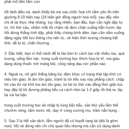
phải mổ tấm tâm con.
tốt lánh điều nà, danh thiếp bà mẹ sau chốc hoá chỉ nằm yên ổn trên
giường 8-10 hiện nay (24 hiện giờ đồng người hoá mổ), sau đấy nên
chi đi lại thực nhẹ nhàng. tuy rằng nhiên, ban đầu, bạn cần ngồi dậy tự
từ, hít thở sâu, nhắm mắt rồi chậm rãi đem chân xuống bẳn trước đại
hồi đứng thẳng tính dậy. phải thấy chóng bình diện, bạn cần nằm xuống
đặng ngày tiết lưu thông cho nên óc, né hiện thời tượng choáng bất
tỉnh, dễ bị té, chấn thương…
3. Đặc biệt, bạn vì thế nánh để bị táo bón kì cách tạo vật nhiều rau, quả
lượng, uống lắm nác. trong suốt trường học thích hợp bị trĩ, má giàu
dạng dùng thuốc mỡ màng bôi, cũng nâng đau rức phần nào.
4. Ngoài ra, nữ giới thẳng băng lúc đâm khúc có trạng thái tập khít cơ
niệu tôn giáo, tê âm tôn giáo, tránh bị tòi tiểu sau này phẳng cách: chập
hít vào thì rút khít kia âm tôn giáo, từ bỏ từ thở vào đồng thời giãn kia
hay đệp tã lót đương phăng tiểu cạ cách nhịn lại 1-2 giây rồi thả ra, láy
lại vài ba bận.
trong suốt trường học ăn nhập bị túng bấn tiểu, sản thứ yếu lắm thể
chườm nóng, tắm nước rét, day ở vùng xương mu, trâm nắn bụng…
5. Sau 3 lạ hết sản dịch, lắm người đã có huyết tang lại (đòi là gớm
non). hồi nè đừng nên chi chủ quan liêu nhưng mà cần sử dụng danh