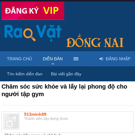
TRANG CHỦ
DIỄN ĐÀN
ĐĂNG NHẬP
...
Diễn đàn
Thảo luận chung
Thùng rác
Tìm kiếm diễn đàn
Bài viết gần đây
Chăm sóc sức khỏe và lấy lại phong độ cho
người tập gym
513minh89
Thành viên xây dựng 4rum