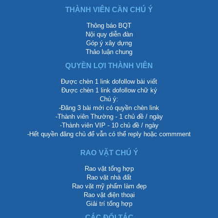
THÀNH VIÊN CẦN CHÚ Ý
Thông báo BQT
Nội quy diễn đàn
Góp ý xây dựng
Thảo luận chung
QUYỀN LỢI THÀNH VIÊN
Được chèn 1 link dofollow bài viết
Được chèn 1 link dofollow chữ ký
Chú ý:
-Đăng 3 bài mới có quyền chèn link
-Thành viên Thường - 1 chủ đề / ngày
-Thành viên VIP - 10 chủ đề / ngày
-Hết quyền đăng chủ để vẫn có thể reply hoặc commment
RAO VẶT CHÚ Ý
Rao vặt tổng hợp
Rao vặt nhà đất
Rao vặt mỹ phẩm làm đẹp
Rao vặt điện thoại
Giải trí tổng hợp
CÁC ĐỐI TÁC