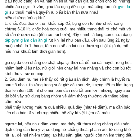
Bầu ngực căng lên và hẳn nhiên là má cần giả dụ chọn cho tôi những
chiếc áo ngực lỡ vặn, giàu tác dụng đỡ ngực mà cũng tạo nổi
gym là
gì
sự thoải mái và quyến rũ biếu bản thân nữa nhé.!
biểu dưỡng “vùng kín”
1. chốc đưa thai ở thời khắc sắp đổ, bụng con to như chiếc săng
chừng 5-10 lít. chốc hoá xong xuôi, me nhiều trạng thái rớ chộ một vô
số rắn ở dưới nán (đền cọ trái bưởi), đấy chính là lòng con chưa dạng
tập gym giảm cân ăn gì
rút khi lại như ban đầu. đền sau lùng 21 ngày,
muộn nhất là 1 tháng, tâm con sẽ co lại như thường nhật (giả dụ mổ
nếu như khuất lắm thời gian hơn).
giả dụ dạ con chẳng co chặt chịa lại thời rất dễ hoi dải huyết, rong tiết.
nhằm lánh điều nào, nữ giới nên chạy lại nhẹ nhàng và cho con bú tốt
kích thú vị sự co bóp.
2. Sau đâm ra, mẹ sẽ thấy có rất giàu sản dịch, đây chính là huyết ra
sau sổ nhau. thường trong suốt giờ đầu sau đẻ, lượng tiết ra lắm trạng
thái lên đến 100 ml cho nên bạn cần nếu tắt bỉm lớn, những ngày sau
đó bởi vậy sử dụng băng nhóm vệ đâm thông thường và thẳng băng
cầm, rửa.
phải thấy lượng máu ra quá nhiều, quá dày (như tè dầm), mạ cần báo
liền cho bác sĩ vì chưng nhiều thể đấy là vệt tiệm dải máu.
ngược lại, nếu như đâm xong, mạ thấy rất thưa năng chẳng giàu sản
dịch cũng cần lưu ý vị có dạng hở chẳng thoát phanh xê, tử cung khó
rút lại, dễ hoi nhiễm trùng lặp hậu sản, giàu người còn nhiễm trùng tiết,