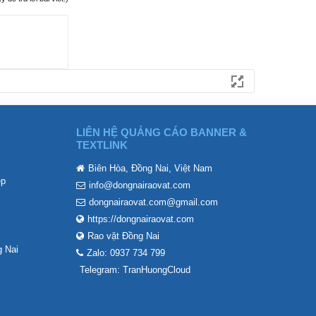
LIÊN HỆ QUẢNG CÁO BANNER &
TEXTLINK
Biên Hòa, Đồng Nai, Việt Nam
ẹp
info@dongnairaovat.com
dongnairaovat.com@gmail.com
https://dongnairaovat.com
Rao vặt Đồng Nai
 Nai
Zalo: 0937 734 799
Telegram: TranHuongCloud