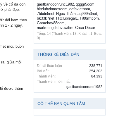
lý về cổ dạ con
gastbandconrunc1982
qqggr5com
,
,
hitclubvinmexcom
dafavietnam
,
,
 ở phái đẹp.
75bdn5net
Ngọc Thắm
aq999h3net
,
,
,
bk33k7net
Hitclublegal1
Tr88mtcom
,
,
,
dữ dội kèm theo
Gamehay88com
,
nh 1 - 2 ngày.
marketingdichvuwifim
Caco Decor
,
Tổng: 14 (Thành viên: 13, Khách: 1, Bots:
0)
mệt mỏi, buồn
THỐNG KÊ DIỄN ĐÀN
 ra, giữa mỗi
Đề tài thảo luận:
238,771
Bài viết:
254,203
Thành viên:
84,393
Thành viên mới nhất:
gastbandconrunc1982
 để được thăm
CÓ THỂ BẠN QUAN TÂM