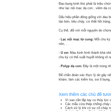
Đau bụng kinh thứ phát là triệu ch
như lạc nội mạc dạ con , viêm dạ con
Dấu hiệu phần đông giống với đau b
táo bón, tiêu chảy, cơ thắt hồi tràn
Cụ thể, đối với mỗi nguyên do chứn
-
Lạc nội mạc tử cung:
Mỗi chu kỳ 
nôn, . .
-
U xơ:
Máu kinh hình thành khá nhiề
chu kỳ có thể xuất huyết không rõ 
-
Polyp dạ con:
Đây là một trong nh
Để chẩn đoán xác thực lý do gây nê
khám, làm các kiểm tra, soi ổ bụng,
Xem thêm các chủ đề tươ
Vì sao cần lắp tay co thủy lực
Các mẫu cửa thép chống cháy
Cách xử lý khi có sự cố cháy n