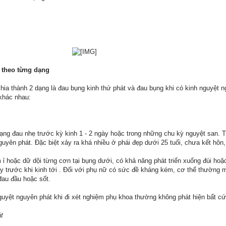
 theo từng dạng
hia thành 2 dạng là đau bụng kinh thứ phát và đau bụng khi có kinh nguyệt n
khác nhau:
trạng đau nhẹ trước kỳ kinh 1 - 2 ngày hoặc trong những chu kỳ nguyệt san.
uyên phát. Đặc biệt xảy ra khá nhiều ở phái đẹp dưới 25 tuổi, chưa kết hôn,
ỉ hoặc dữ dội từng cơn tại bụng dưới, có khả năng phát triển xuống đùi hoặ
ày trước khi kinh tới . Đối với phụ nữ có sức đề kháng kém, cơ thể thường 
 đau đầu hoặc sốt.
uyệt nguyên phát khi đi xét nghiệm phụ khoa thường không phát hiện bất cứ
t