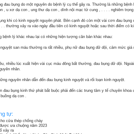
ứng đau bụng do một nguyên do bệnh lý cụ thể gây ra. Thường là những bệnh 
 , u xơ dạ con , ung thư dạ con , dính nội mạc tử cung , . . . . nghiêm trọng
ụng khi có kinh nguyệt nguyên phát. Bên cạnh đó còn một vài cơn đau bụng 
g, . . thường xảy ra vào ngày đầu tiên có kinh nguyệt hoặc sau thời điểm có ki
g bệnh lý khác nhau lại có những hiện tượng căn bản khác nhau:
nguyệt san máu thường ra rất nhiều, phụ nữ đau bụng dữ dội, cảm mức giá 
u, nhiều lúc xuất hiện vài cục máu đông bất thường, đau bụng dữ dội. Ngoài
nguyên nhân.
ững nguyên nhân dẫn đến đau bụng kinh nguyệt và rối loạn kinh nguyệt.
n đau bụng kinh thứ phát bắt buộc phải đến các trung tâm y tế chuyên khoa
 buồng dạ con .
ng tự:
 cho cửa thép chống cháy
 được ưa chuộng năm 2023
ổ xảy ra