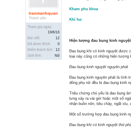
Kham phu khoa
tranmanhquan
Thành viên
Khí hư
Tham gia ngày:
19/6/16
Bài viết:
12
Hiện tượng đau bụng kinh nguyệt
Đã được thích:
0
Điểm thành tích:
12
Đau bụng khi có kinh nguyệt được c
Giới tính:
Nữ
loại này cũng có những hiện tượng 
Đau bụng kinh nguyệt nguyên phát
Đau bụng kinh nguyên phát là tình 
đông phụ nữ đều bị đau bụng kinh ng
Triệu chứng chủ yếu là đau bụng âm 
lưng xảy ra vài giờ hoặc một số ng
nhận buồn nôn, tiêu chảy, ngất xỉu,
Một số trường hợp đau bụng kinh ng
Đau bụng khi có kinh nguyệt thứ phá