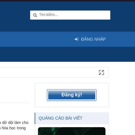
ĐĂNG NHẬP
Đăng ký!
QUẢNG CÁO BÀI VIẾT
u dữ dội làm cho
n hóa học trong