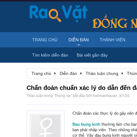
TRANG CHỦ
DIỄN ĐÀN
THÀNH VIÊN
Tìm kiếm diễn đàn
Bài viết gần đây
Trang chủ
Diễn đàn
Thảo luận chung
Thùn
Chẩn đoán chuẩn xác lý do dẫn đến đ
Thảo luận trong '
Thùng rác
' bắt đầu bởi
tranmanhquan
,
3/7/16
.
Chẩn đoán xác thực lý do gây nên đ
Đau bụng kinh
thường làm cho bạn 
bạn phải nhập viện. Theo những nhà 
cơ thể. Vậy đau bụng kinh nguyệt sẽ