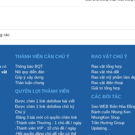
g rác
THÀNH VIÊN CẦN CHÚ Ý
RAO VẶT CHÚ Ý
n
có
Thông báo BQT
Rao vặt tổng hợp
 vặt
Nội quy diễn đàn
Rao vặt nhà đất
.
Góp ý xây dựng
Rao vặt mỹ phẩm làm đ
Thảo luận chung
Rao vặt điện thoại
Giải trí tổng hợp
QUYỀN LỢI THÀNH VIÊN
CÁC ĐỐI TÁC
Được chèn 1 link dofollow bài viết
Được chèn 1 link dofollow chữ ký
Seo WEB Biên Hòa Đồng
Chú ý:
Bánh cuốn Nhung Ken
-Đăng 3 bài mới có quyền chèn link
NhungKen Shop
-Thành viên Thường - 1 chủ đề / ngày
Trần Hướng Group
-Thành viên VIP - 10 chủ đề / ngày
Updating...
-Hết quyền đăng chủ để vẫn có thể