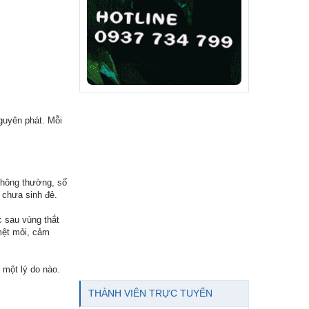
guyên phát. Mỗi
 Thông thường, số
 chưa sinh đẻ.
c sau vùng thắt
mệt mỏi, cảm
 một lý do nào.
THÀNH VIÊN TRỰC TUYẾN