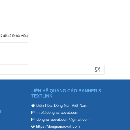
ể trả lời bài viết.)
LIÊN HỆ QUẢNG CÁO BANNER &
TEXTLINK
Biên Hòa, Đồng Nai, Việt Nam
ẹp
info@dongnairaovat.com
dongnairaovat.com@gmail.com
https://dongnairaovat.com