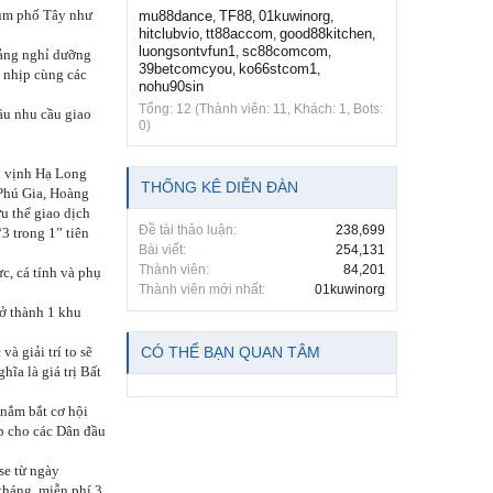
cụm phố Tây như
mu88dance
TF88
01kuwinorg
,
,
,
hitclubvio
tt88accom
good88kitchen
,
,
,
luongsontvfun1
sc88comcom
,
,
cảng nghỉ dưỡng
39betcomcyou
ko66stcom1
,
,
 nhịp cùng các
nohu90sin
Tổng: 12 (Thành viên: 11, Khách: 1, Bots:
ầu nhu cầu giao
0)
ới vịnh Hạ Long
THỐNG KÊ DIỄN ĐÀN
 Phú Gia, Hoàng
u thể giao dịch
Đề tài thảo luận:
238,699
3 trong 1” tiên
Bài viết:
254,131
Thành viên:
84,201
c, cá tính và phụ
Thành viên mới nhất:
01kuwinorg
rở thành 1 khu
à giải trí to sẽ
CÓ THỂ BẠN QUAN TÂM
ĩa là giá trị Bất
 nắm bắt cơ hội
ập cho các Dân đầu
se từ ngày
tháng, miễn phí 3