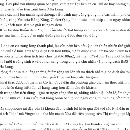
g. Dãy phố với những quán bar, pub, café như Tạ Hiện an cư Thủ đô hay những 
ng sẽ lần đầu tiên xuất hiện ở Hạ Long.
g như các nhà lớn mạnh nghỉ dưỡng, viễn cảnh này cũng giống như các thành phố 
Quốc, cảng Victoria Hồng Kông, Claker Quay Indonesia - nơi nhịp an cư ngay nhộn
 du khách mua sắm và giải trí ngày đêm.
 sẽ ko đơn thuần đáp ứng nhu cầu nhà ở chất lượng cao mà còn hứa hẹn sẽ đón đ
ngày sau lúc những dự án nghỉ dưỡng khủng được đưa vào dùng.
 Long an cư trong lòng thành phố, lại vừa nằm bên bờ kỳ quan thiên nhiên thế gi
ho chủ Sở hữu Trên tổng diện tích hơn 68ha, dự án được chia làm ba phân cụm là
 bốn tầng Có diện tích trôi chảy từ 90-189m2, mặt tiền từ 9-10m. Tầng một Sở hữ
n là môi trường sinh ở và du lịch sang trọng cho gia chủ nhân - 1 phong cách BĐS “
Hạ Long.
rộng rãi nhìn ra quảng trường ở tâm rộng rãi lớn rất ưa thích nhằm giao dịch ẩm thự
 cho mua bán dịch vụ vui chơi, giải trí, quán bar, café thư giãn.
hai thác được lợi thế hiện Có là nơi cư dân địa phương giao dịch ẩm thực nhằm t
được kiểu dáng hiện đại và hạng sang hơn dành cho du khách.
trung tâm tiêu dùng – giải trí ngày càng rầm rộ, những nhãn hiệu bán lẻ, ẩm thực v
ng lúc nhu cầu Tìm kiếm mặt bằng buôn bán tại đó ngày càng to thì cũng Sở hữu ngh
ăn shophouse tại đây còn là khoản đầu tư sinh lời hiệu quả đối với các Nhà đầu tư
lợi ích “kép” mà Vingroup - nhà lớn mạnh Nhà đất tiên phong trên Thị trường tạo l
roup hỗ trợ gói nội thất cho 50 cư dân thứ 1 đăng ký Tậu thành công căn shophou
 hưởng những chính sách ưu đãi thu hút khác như hỗ trợ lãi suất 1% trong vòng 12 