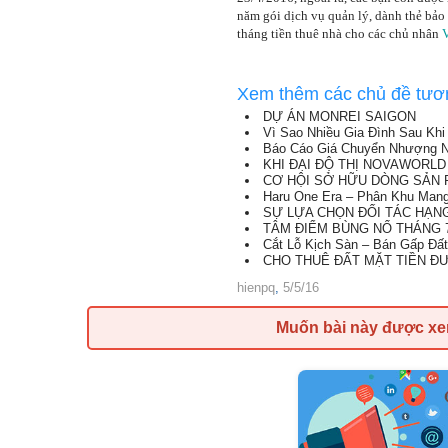
năm gói dịch vụ quản lý, dành thẻ bảo
tháng tiền thuê nhà cho các chủ nhân
Xem thêm các chủ đề tươ
DỰ ÁN MONREI SAIGON
Vì Sao Nhiều Gia Đình Sau Kh
Báo Cáo Giá Chuyển Nhượng N
KHI ĐẠI ĐỘ THỊ NOVAWORLD
CƠ HỘI SỞ HỮU DÒNG SẢN P
Haru One Era – Phân Khu Mang 
SỰ LỰA CHỌN ĐỐI TÁC HẠNG A
TÂM ĐIỂM BÙNG NỔ THÁNG 7
Cắt Lỗ Kịch Sàn – Bán Gấp Đất 
CHO THUÊ ĐẤT MẶT TIỀN ĐƯ
hienpq
,
5/5/16
Muốn bài này được x