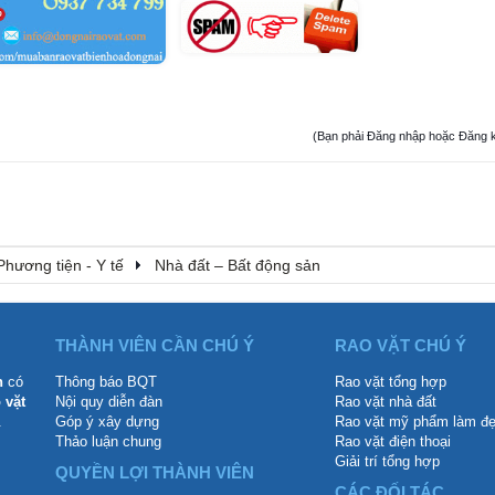
(Bạn phải Đăng nhập hoặc Đăng ký đ
Phương tiện - Y tế
Nhà đất – Bất động sản
THÀNH VIÊN CẦN CHÚ Ý
RAO VẶT CHÚ Ý
n
có
Thông báo BQT
Rao vặt tổng hợp
 vặt
Nội quy diễn đàn
Rao vặt nhà đất
.
Góp ý xây dựng
Rao vặt mỹ phẩm làm đ
Thảo luận chung
Rao vặt điện thoại
Giải trí tổng hợp
QUYỀN LỢI THÀNH VIÊN
CÁC ĐỐI TÁC