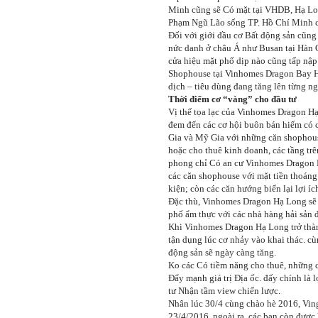
Minh cũng sẽ Có mặt tại VHDB, Hạ Lon
Phạm Ngũ Lão sống TP. Hồ Chí Minh cũ
Đối với giới đầu cơ Bất động sản cũn
nức danh ở châu Á như Busan tại Hàn 
cửa hiệu mặt phố dịp nào cũng tấp nập
Shophouse tại Vinhomes Dragon Bay HL
dịch – tiêu dùng đang tăng lên từng 
Thời điểm cơ “vàng” cho đầu tư
Vị thế tọa lạc của Vinhomes Dragon Hạ
đem đến các cơ hội buôn bán hiếm có c
Gia và Mỹ Gia với những căn shophouse
hoặc cho thuê kinh doanh, các tầng trê
phong chỉ Có an cư Vinhomes Dragon 
các căn shophouse với mặt tiền thoáng 
kiện; còn các căn hướng biển lại lợi ích
Đặc thù, Vinhomes Dragon Hạ Long sẽ k
phố ẩm thực với các nhà hàng hải sản 
Khi Vinhomes Dragon Hạ Long trở thành 
tận dụng lúc cơ nhảy vào khai thác. cù
động sản sẽ ngày càng tăng.
Ko các Có tiềm năng cho thuê, những c
Đẩy mạnh giá trị Địa ốc. đấy chính là 
tư Nhận tầm view chiến lược.
Nhân lúc 30/4 cùng chào hè 2016, Ving
23/4/2016, ngoài ra, các bạn còn được