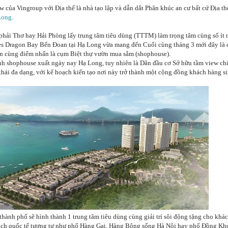
w của Vingroup với Địa thế là nhà tạo lập và dẫn dắt Phân khúc an cư bất cứ Địa th
Long
.
phải Thơ hay Hải Phòng lấy trung tâm tiêu dùng (TTTM) làm trọng tâm cùng số ít
es Dragon Bay Bến Đoan tại Hạ Long vừa mang đến Cuối cùng tháng 3 mới đây là q
n cùng điểm nhấn là cụm Biệt thự vườn mua sắm (shophouse).
ình shophouse xuất ngày nay Hạ Long, tuy nhiên là Dân đầu cơ Sở hữu tầm view chi
hái đa dạng, với kế hoạch kiến tạo nơi này trở thành một cộng đồng khách hàng si
thành phố sẽ hình thành 1 trung tâm tiêu dùng cùng giải trí sôi động tặng cho khá
 lich quốc tế tương tự như phố Hàng Gai, Hàng Bông sống Hà Nội hay phố Đồng Khở