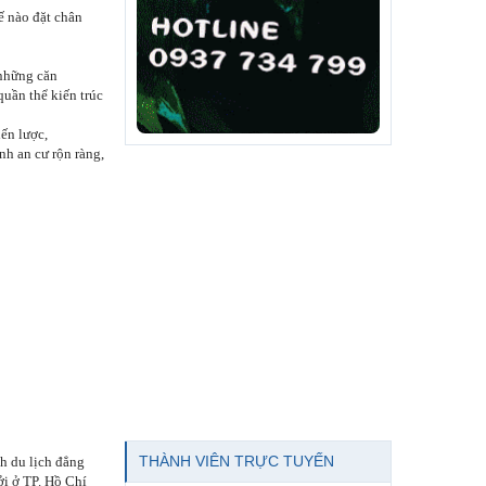
ế nào đặt chân
 những căn
uần thể kiến trúc
ến lược,
nh an cư rộn ràng,
THÀNH VIÊN TRỰC TUYẾN
ch du lịch đẳng
i ở TP. Hồ Chí