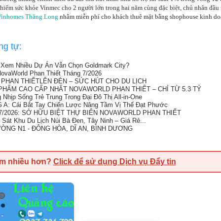
 hiểm sức khỏe Vinmec cho 2 người lớn trong hai năm cùng đặc biệt, chủ nhân đầu t
Vinhomes Thăng Long
nhằm miễn phí cho khách thuê mặt bằng shophouse kinh do
ng tự:
i Xem Nhiều Dự Án Vẫn Chọn Goldmark City?
ovaWorld Phan Thiết Tháng 7/2026
 PHAN THIẾTLÊN ĐÈN – SỨC HÚT CHO DU LỊCH
HẨM CAO CẤP NHẤT NOVAWORLD PHAN THIẾT – CHỈ TỪ 5.3 TỶ
Nhịp Sống Trẻ Trung Trong Đại Đô Thị All-in-One
: Cái Bắt Tay Chiến Lược Nâng Tầm Vị Thế Đạt Phước
/2026: SỞ HỮU BIỆT THỰ BIỂN NOVAWORLD PHAN THIẾT
Sát Khu Du Lịch Núi Bà Đen, Tây Ninh – Giá Rẻ...
ỜNG N1 - ĐÔNG HÒA, DĨ AN, BÌNH DƯƠNG
em nhiều hơn?
Click để sử dụng Dịch vụ Đẩy tin