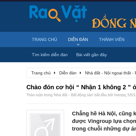
TRANG CHỦ
DIỄN ĐÀN
THÀNH VIÊN
Tìm kiếm diễn đàn
Bài viết gần đây
Trang chủ
Diễn đàn
Nhà đất - Nội ngoại thất - 
Chào đón cơ hội “ Nhận 1 không 2 ” 
Thảo luận trong '
Nhà đất – Bất động sản
' bắt đầu bởi
hienpq
,
5/5/
Chẳng hề Hà Nội, cũng k
được Vingroup lựa chọn
trong chuỗi những dự án