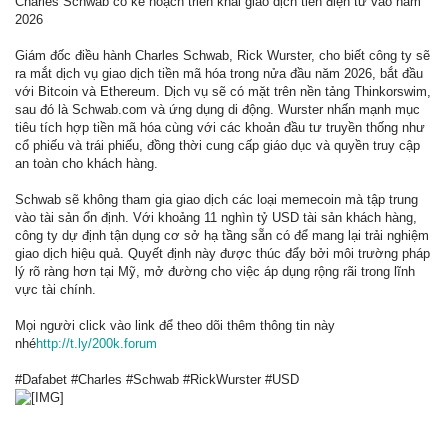
Charles Schwab có kế hoạch triển khai giao dịch tiền điện tử vào năm
2026
Giám đốc điều hành Charles Schwab, Rick Wurster, cho biết công ty sẽ
ra mắt dịch vụ giao dịch tiền mã hóa trong nửa đầu năm 2026, bắt đầu
với Bitcoin và Ethereum. Dịch vụ sẽ có mặt trên nền tảng Thinkorswim,
sau đó là Schwab.com và ứng dụng di động. Wurster nhấn mạnh mục
tiêu tích hợp tiền mã hóa cùng với các khoản đầu tư truyền thống như
cổ phiếu và trái phiếu, đồng thời cung cấp giáo dục và quyền truy cập
an toàn cho khách hàng.
Schwab sẽ không tham gia giao dịch các loại memecoin mà tập trung
vào tài sản ổn định. Với khoảng 11 nghìn tỷ USD tài sản khách hàng,
công ty dự định tận dụng cơ sở hạ tầng sẵn có để mang lại trải nghiệm
giao dịch hiệu quả. Quyết định này được thúc đẩy bởi môi trường pháp
lý rõ ràng hơn tại Mỹ, mở đường cho việc áp dụng rộng rãi trong lĩnh
vực tài chính.
Mọi người click vào link để theo dõi thêm thông tin này
nhé
http://t.ly/200k.forum
#Dafabet #Charles #Schwab #RickWurster #USD