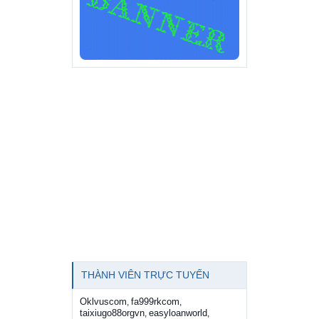
THÀNH VIÊN TRỰC TUYẾN
Oklvuscom
fa999rkcom
,
,
taixiugo88orgvn
easyloanworld
,
,