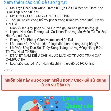
Xem thêm các chủ đề tương tự:
Ma Trận Phân Tán Xung Lực: Sự Sụp Đổ Của Véc-tơ Giảm Xóc
Dưới Lớp Mão Sứ Khi...
MỸ ĐÌNH CUỐI CÙNG CŨNG “GIẢI HẠN”!
Top 10 địa chỉ công bố mỹ phẩm trong nước và nhập khẩu uy tín
TPHCM
Dịch vụ xin giấy phép VSATTP trọn gói có bao gồm những gì
Ngành Học Của Tương Lai: Cử Nhân Thương Mại Điện Tử Tại Đại
Học Canada West
Phòng Bếp Phong Cách Moroccan Hiện Đại
Làm sao để sở hữu thiết kế logo độc bản, không đụng hàng?
Lò Phản Ứng Đun Sôi Thủy Động: Năng Lượng Động Năng Bức
Tử Tủy Hoại Tử Bằng...
ĐT VIỆT NAM ĐIỀU CHỈNH LỰC LƯỢNG TRƯỚC TRẬN GẶP
CAMPUCHIA
Loạt siêu sao ĐT Việt Nam đã chính thức đổ bộ FC Online!
7/11/25
Muốn bài này được xem nhiều hơn?
Click để sử dụng
Dịch vụ Đẩy tin