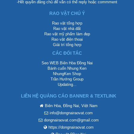
-Hết quyền đăng chủ để vẫn có thể reply hoặc commment
RAO VẶT CHÚ Ý
Rao vặt tổng hợp
Rao vặt nhà đất
Rao vặt mỹ phẩm làm đẹp
Rao vặt điện thoại
Giải trí tổng hợp
CÁC ĐỐI TÁC
Seo WEB Biên Hòa Đồng Nai
Bánh cuốn Nhung Ken
NhungKen Shop
Trần Hướng Group
Updating...
LIÊN HỆ QUẢNG CÁO BANNER & TEXTLINK
Biên Hòa, Đồng Nai, Việt Nam
info@dongnairaovat.com
dongnairaovat.com@gmail.com
https://dongnairaovat.com