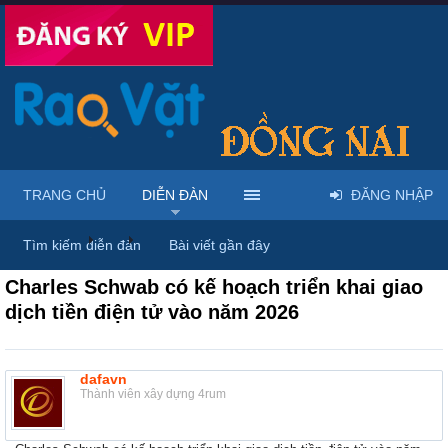
TRANG CHỦ
DIỄN ĐÀN
ĐĂNG NHẬP
Diễn đàn
...
Giới thiệu dịch vụ & địa điểm
Tìm kiếm diễn đàn
Bài viết gần đây
Charles Schwab có kế hoạch triển khai giao
dịch tiền điện tử vào năm 2026
dafavn
Thành viên xây dựng 4rum