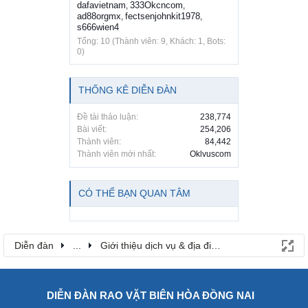
dafavietnam
333Okcncom
,
,
ad88orgmx
fectsenjohnkit1978
,
,
s666wien4
Tổng: 10 (Thành viên: 9, Khách: 1, Bots:
0)
THỐNG KÊ DIỄN ĐÀN
Đề tài thảo luận:
238,774
Bài viết:
254,206
Thành viên:
84,442
Thành viên mới nhất:
Oklvuscom
CÓ THỂ BẠN QUAN TÂM
Diễn đàn
...
Giới thiệu dịch vụ & địa điểm
DIỄN ĐÀN RAO VẶT BIÊN HÒA ĐỒNG NAI