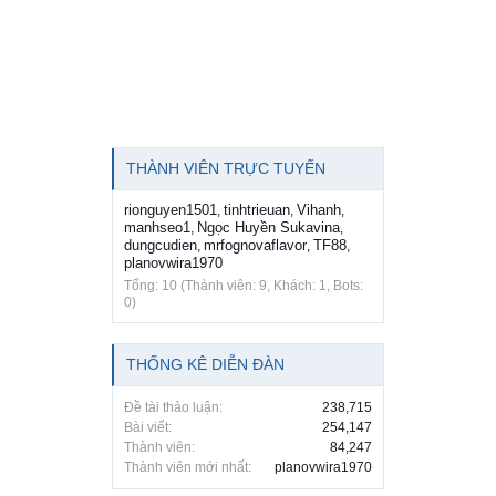
THÀNH VIÊN TRỰC TUYẾN
rionguyen1501
tinhtrieuan
Vihanh
,
,
,
manhseo1
Ngọc Huyền Sukavina
,
,
dungcudien
mrfognovaflavor
TF88
,
,
,
planovwira1970
Tổng: 10 (Thành viên: 9, Khách: 1, Bots:
0)
THỐNG KÊ DIỄN ĐÀN
Đề tài thảo luận:
238,715
Bài viết:
254,147
Thành viên:
84,247
Thành viên mới nhất:
planovwira1970