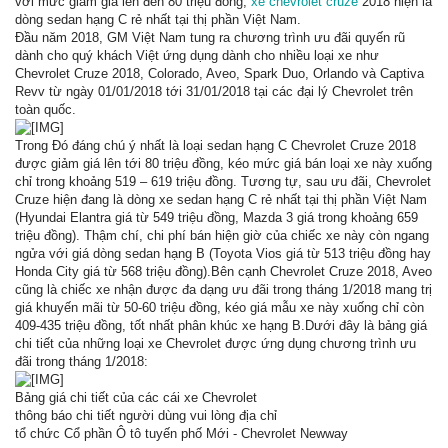
với mức giảm giá lên đến 80 triệu đồng,
xe chevrolet cruze
2018 hiện là
dòng sedan hạng C rẻ nhất tại thị phần Việt Nam.
Đầu năm 2018, GM Việt Nam tung ra chương trình ưu đãi quyến rũ
dành cho quý khách Việt ứng dụng dành cho nhiều loại xe như
Chevrolet Cruze 2018, Colorado, Aveo, Spark Duo, Orlando và Captiva
Revv từ ngày 01/01/2018 tới 31/01/2018 tại các đại lý Chevrolet trên
toàn quốc.
Trong Đó đáng chú ý nhất là loại sedan hạng C Chevrolet Cruze 2018
được giảm giá lên tới 80 triệu đồng, kéo mức giá bán loại xe này xuống
chỉ trong khoảng 519 – 619 triệu đồng. Tương tự, sau ưu đãi, Chevrolet
Cruze hiện đang là dòng xe sedan hạng C rẻ nhất tại thị phần Việt Nam
(Hyundai Elantra giá từ 549 triệu đồng, Mazda 3 giá trong khoảng 659
triệu đồng). Thậm chí, chi phí bán hiện giờ của chiếc xe này còn ngang
ngửa với giá dòng sedan hạng B (Toyota Vios giá từ 513 triệu đồng hay
Honda City giá từ 568 triệu đồng).Bên cạnh Chevrolet Cruze 2018, Aveo
cũng là chiếc xe nhận được đa dạng ưu đãi trong tháng 1/2018 mang trị
giá khuyến mãi từ 50-60 triệu đồng, kéo giá mẫu xe này xuống chỉ còn
409-435 triệu đồng, tốt nhất phân khúc xe hạng B.Dưới đây là bảng giá
chi tiết của những loại xe Chevrolet được ứng dụng chương trình ưu
đãi trong tháng 1/2018:
Bảng giá chi tiết của các cái xe Chevrolet
thông báo chi tiết người dùng vui lòng địa chỉ
tổ chức Cổ phần Ô tô tuyến phố Mới - Chevrolet Newway