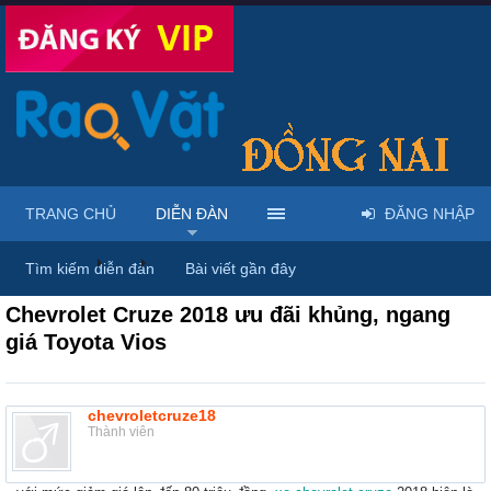
TRANG CHỦ
DIỄN ĐÀN
ĐĂNG NHẬP
Diễn đàn
...
Mua bán xe đạp, xe máy, ô tô
Tìm kiếm diễn đàn
Bài viết gần đây
Chevrolet Cruze 2018 ưu đãi khủng, ngang
giá Toyota Vios
chevroletcruze18
Thành viên