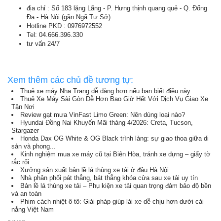
địa chỉ : Số 183 lặng Lãng - P. Hưng thịnh quang quẻ - Q. Đống
Đa - Hà Nội (gần Ngã Tư Sở)
Hotline PKD : 0976972552
Tel: 04.666.396.330
tư vấn 24/7
Xem thêm các chủ đề tương tự:
Thuê xe máy Nha Trang dễ dàng hơn nếu bạn biết điều này
Thuê Xe Máy Sài Gòn Dễ Hơn Bao Giờ Hết Với Dịch Vụ Giao Xe
Tận Nơi
Review gạt mưa VinFast Limo Green: Nên dùng loại nào?
Hyundai Đồng Nai Khuyến Mãi tháng 4/2026: Creta, Tucson,
Stargazer
Honda Dax OG White & OG Black trình làng: sự giao thoa giữa di
sản và phong...
Kinh nghiệm mua xe máy cũ tại Biên Hòa, tránh xe dựng – giấy tờ
rắc rối
Xưởng sản xuất bản lề lá thùng xe tải ở đâu Hà Nội
Nhà phân phối pát thẳng, bát thẳng khóa cửa sau xe tải uy tín
Bản lề lá thùng xe tải – Phụ kiện xe tải quan trọng đảm bảo độ bền
và an toàn
Phim cách nhiệt ô tô: Giải pháp giúp lái xe dễ chịu hơn dưới cái
nắng Việt Nam