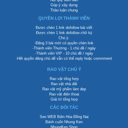
Góp ý xây dựng
Thảo luận chung
QUYỀN LỢI THÀNH VIÊN
Được chèn 1 link dofollow bài viết
Được chèn 1 link dofollow chữ ký
Chú ý:
-Đăng 3 bài mới có quyền chèn link
-Thành viên Thường - 1 chủ đề / ngày
-Thành viên VIP - 10 chủ đề / ngày
-Hết quyền đăng chủ để vẫn có thể reply hoặc commment
RAO VẶT CHÚ Ý
Rao vặt tổng hợp
Rao vặt nhà đất
Rao vặt mỹ phẩm làm đẹp
Rao vặt điện thoại
Giải trí tổng hợp
CÁC ĐỐI TÁC
Seo WEB Biên Hòa Đồng Nai
Bánh cuốn Nhung Ken
NhungKen Shop