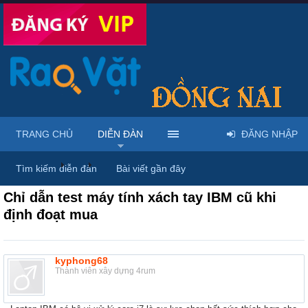
TRANG CHỦ
DIỄN ĐÀN
ĐĂNG NHẬP
Diễn đàn
...
Nhà đất – Bất động sản
Tìm kiếm diễn đàn
Bài viết gần đây
Chỉ dẫn test máy tính xách tay IBM cũ khi
định đoạt mua
kyphong68
Thành viên xây dựng 4rum