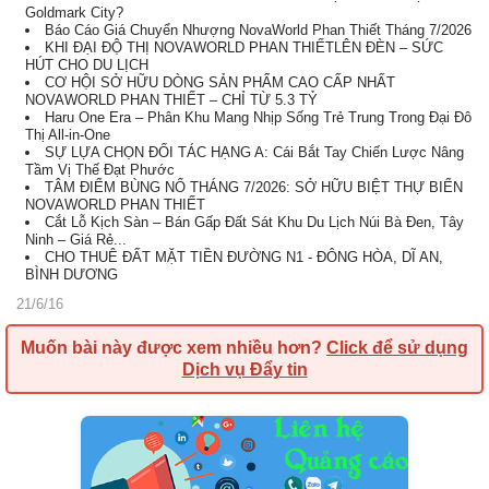
Goldmark City?
Báo Cáo Giá Chuyển Nhượng NovaWorld Phan Thiết Tháng 7/2026
KHI ĐẠI ĐỘ THỊ NOVAWORLD PHAN THIẾTLÊN ĐÈN – SỨC
HÚT CHO DU LỊCH
CƠ HỘI SỞ HỮU DÒNG SẢN PHẨM CAO CẤP NHẤT
NOVAWORLD PHAN THIẾT – CHỈ TỪ 5.3 TỶ
Haru One Era – Phân Khu Mang Nhịp Sống Trẻ Trung Trong Đại Đô
Thị All-in-One
SỰ LỰA CHỌN ĐỐI TÁC HẠNG A: Cái Bắt Tay Chiến Lược Nâng
Tầm Vị Thế Đạt Phước
TÂM ĐIỂM BÙNG NỔ THÁNG 7/2026: SỞ HỮU BIỆT THỰ BIỂN
NOVAWORLD PHAN THIẾT
Cắt Lỗ Kịch Sàn – Bán Gấp Đất Sát Khu Du Lịch Núi Bà Đen, Tây
Ninh – Giá Rẻ...
CHO THUÊ ĐẤT MẶT TIỀN ĐƯỜNG N1 - ĐÔNG HÒA, DĨ AN,
BÌNH DƯƠNG
21/6/16
Muốn bài này được xem nhiều hơn?
Click để sử dụng
Dịch vụ Đẩy tin