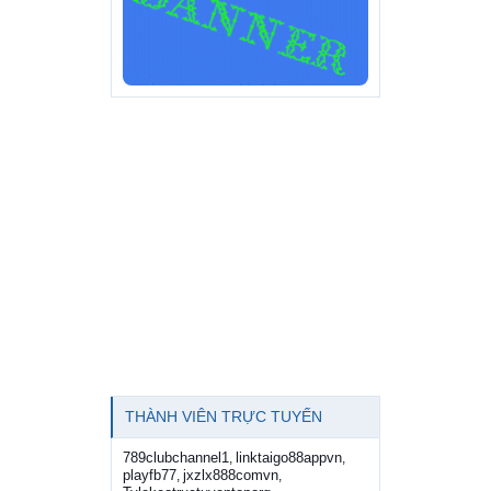
THÀNH VIÊN TRỰC TUYẾN
789clubchannel1
linktaigo88appvn
,
,
playfb77
jxzlx888comvn
,
,