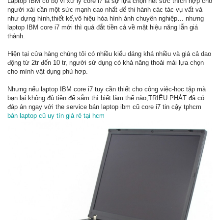
Laptop IBM có bộ vi xử lý core i7 là sự lựa chọn hết sức thích hợp cho
người xài cần một sức mạnh cao nhất để thi hành các tác vụ vất vả
như dựng hình,thiết kế,vô hiệu hóa hình ảnh chuyên nghiệp… nhưng
laptop IBM core i7 mới thì quá đắt tiền cả về mặt hiệu năng lẫn giá
thành.
Hiện tại cửa hàng chúng tôi có nhiều kiểu dáng khá nhiều và giá cả dao
động từ 2tr đến 10 tr, người sử dụng có khả năng thoải mái lựa chọn
cho mình vật dụng phù hơp.
Nhưng nếu laptop IBM core i7 tuy cần thiết cho công việc-học tập mà
bạn lại không đủ tiền để sắm thì biết làm thế nào,TRIỀU PHÁT đã có
đáp án ngay với the service bán laptop ibm cũ core i7 tin cậy tphcm
bán laptop cũ uy tín giá rẻ tại hcm