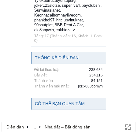
Tylekeotructuyentoporg
,
joker123slotse
superliva4
bayclubsnl
,
,
,
Sunwinasianet
,
Keonhacaihomnaylivecom
,
phankhoi97
hitclubvinuknet
,
,
90phutplat
BBB Rent A Car
,
,
alo8appwin
cakhiazctv
,
Tổng: 17 (Thành viên: 16, Khách: 1, Bots:
0)
THỐNG KÊ DIỄN ĐÀN
Đề tài thảo luận:
238,684
Bài viết:
254,116
Thành viên:
84,151
Thành viên mới nhất:
jxzlx888comvn
CÓ THỂ BẠN QUAN TÂM
Diễn đàn
...
Nhà đất – Bất động sản