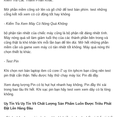
Kiểm Tra Các Thành Phần Khác:
Mở phần mềm công sở lên và gõ chữ để test bàn phím. test những
cổng kết nối xem có cử động tốt hay không
- Kiểm Tra Xem Máy Có Nóng Quá Không
bộ phận tản nhiệt của chiếc máy cũng là bộ phận rất đáng nhiệt tình.
Máy nóng quá sẽ làm giảm tuổi thọ của các thành phần bên trong và
cũng thật là khó khăn khi mỗi lần bạn để lên đùi. Mở hết những phần
mềm cần và game xem máy có tản nhiệt tốt không. Máy quá nóng thì
chọn thiết bị khác.
- Test Pin
Khi chọn nơi bán laptop ibm cũ core i7 uy tín tphcm bạn cũng nên test
pin thật cẩn thận. Nếu được hãy thữ chạy máy lúc Pin đã đầy.
Xem dung lượng Pin có bị hụt hụt nhanh hay không, Pin đầy thì xài
trong bao lâu thì hết. Khi sạc pin bạn hãy test xem xem dây có bị lỏng
không.
Uy Tín Và Uy Tín Về Chất Lượng Sản Phẩm Luôn Được Triều Phát
Đặt Lên Hàng Đầu