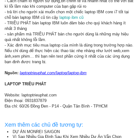
- Cách chăm lo người sử dụng,bh chỉnh tề và nhanh nhất có thể với bất
kì lỗi lầm nào khi computer của bạn gặp rủi ro
- trả lời cho người xài muốn chọn một chiếc laptop IBM core i7 tốt tại
chỗ bán laptop IBM cũ tin cậy
laptop ibm cũ
- TRIỀU PHÁT bán laptop IBM luôn đảm bảo cho quý khách hàng ít
nhất 3 tháng
- sản phẩm mà TRIỀU PHÁT bán cho người dùng là những máy hiệu
quả nhất không lỗi lầm.
- Xác định mục tiêu mua laptop của mình là dùng trong trường hợp nào.
Nếu chỉ dùng để thực hiện các thao tác nhẹ nhàng như lướt web,xem
ảnh,xem phim… thì bạn nên test phần cứng ít nhất của các ứng dụng
bạn định được trang bị.
Nguồn:
laptoptrieuphat.com/laptop/laptop-ibm
LAPTOP TRIỀU PHÁT
Website: laptoptrieuphat.com
Điện thoại: 0931837879
Địa chỉ: 60/26 Đồng Đen - P14 - Quận Tân Bình - TPHCM
Xem thêm các chủ đề tương tự:
DỰ ÁN MONREI SAIGON
Vì Sao Nhiều Gia Đình Sau Khi Xem Nhiều Dự Án Vẫn Chọn