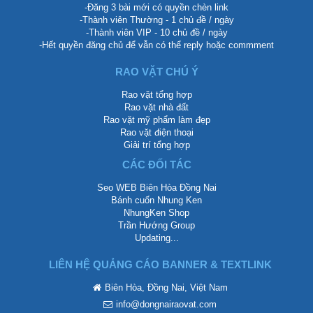
-Đăng 3 bài mới có quyền chèn link
-Thành viên Thường - 1 chủ đề / ngày
-Thành viên VIP - 10 chủ đề / ngày
-Hết quyền đăng chủ để vẫn có thể reply hoặc commment
RAO VẶT CHÚ Ý
Rao vặt tổng hợp
Rao vặt nhà đất
Rao vặt mỹ phẩm làm đẹp
Rao vặt điện thoại
Giải trí tổng hợp
CÁC ĐỐI TÁC
Seo WEB Biên Hòa Đồng Nai
Bánh cuốn Nhung Ken
NhungKen Shop
Trần Hướng Group
Updating...
LIÊN HỆ QUẢNG CÁO BANNER & TEXTLINK
Biên Hòa, Đồng Nai, Việt Nam
info@dongnairaovat.com