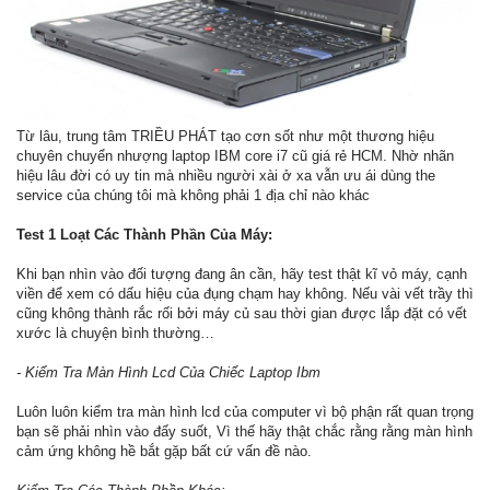
Từ lâu, trung tâm TRIỀU PHÁT tạo cơn sốt như một thương hiệu
chuyên chuyển nhượng laptop IBM core i7 cũ giá rẻ HCM. Nhờ nhãn
hiệu lâu đời có uy tin mà nhiều người xài ở xa vẫn ưu ái dùng the
service của chúng tôi mà không phải 1 địa chỉ nào khác
Test 1 Loạt Các Thành Phần Của Máy:
Khi bạn nhìn vào đối tượng đang ân cần, hãy test thật kĩ vỏ máy, cạnh
viền để xem có dấu hiệu của đụng chạm hay không. Nếu vài vết trầy thì
cũng không thành rắc rối bởi máy củ sau thời gian được lắp đặt có vết
xước là chuyện bình thường…
- Kiểm Tra Màn Hình Lcd Của Chiếc Laptop Ibm
Luôn luôn kiểm tra màn hình lcd của computer vì bộ phận rất quan trọng
bạn sẽ phải nhìn vào đấy suốt, Vì thế hãy thật chắc rằng rằng màn hình
cảm ứng không hề bắt gặp bất cứ vấn đề nào.