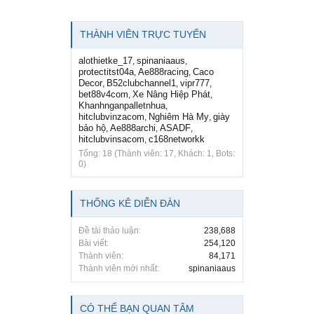
THÀNH VIÊN TRỰC TUYẾN
alothietke_17
spinaniaaus
,
,
protectitst04a
Ae888racing
Caco
,
,
Decor
B52clubchannel1
vipr777
,
,
,
bet88v4com
Xe Nâng Hiệp Phát
,
,
Khanhnganpalletnhua
,
hitclubvinzacom
Nghiêm Hà My
giày
,
,
bảo hộ
Ae888archi
ASADF
,
,
,
hitclubvinsacom
c168networkk
,
Tổng: 18 (Thành viên: 17, Khách: 1, Bots:
0)
THỐNG KÊ DIỄN ĐÀN
Đề tài thảo luận:
238,688
Bài viết:
254,120
Thành viên:
84,171
Thành viên mới nhất:
spinaniaaus
CÓ THỂ BẠN QUAN TÂM