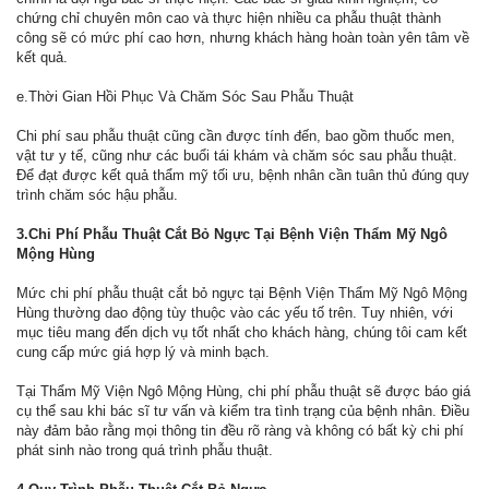
chứng chỉ chuyên môn cao và thực hiện nhiều ca phẫu thuật thành
công sẽ có mức phí cao hơn, nhưng khách hàng hoàn toàn yên tâm về
kết quả.
e.Thời Gian Hồi Phục Và Chăm Sóc Sau Phẫu Thuật
Chi phí sau phẫu thuật cũng cần được tính đến, bao gồm thuốc men,
vật tư y tế, cũng như các buổi tái khám và chăm sóc sau phẫu thuật.
Để đạt được kết quả thẩm mỹ tối ưu, bệnh nhân cần tuân thủ đúng quy
trình chăm sóc hậu phẫu.
3.Chi Phí Phẫu Thuật Cắt Bỏ Ngực Tại Bệnh Viện Thẩm Mỹ Ngô
Mộng Hùng
Mức chi phí phẫu thuật cắt bỏ ngực tại Bệnh Viện Thẩm Mỹ Ngô Mộng
Hùng thường dao động tùy thuộc vào các yếu tố trên. Tuy nhiên, với
mục tiêu mang đến dịch vụ tốt nhất cho khách hàng, chúng tôi cam kết
cung cấp mức giá hợp lý và minh bạch.
Tại Thẩm Mỹ Viện Ngô Mộng Hùng, chi phí phẫu thuật sẽ được báo giá
cụ thể sau khi bác sĩ tư vấn và kiểm tra tình trạng của bệnh nhân. Điều
này đảm bảo rằng mọi thông tin đều rõ ràng và không có bất kỳ chi phí
phát sinh nào trong quá trình phẫu thuật.