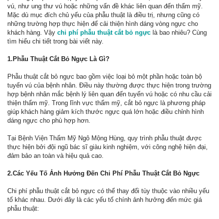
vú, như ung thư vú hoặc những vấn đề khác liên quan đến thẩm mỹ.
Mặc dù mục đích chủ yếu của phẫu thuật là điều trị, nhưng cũng có
những trường hợp thực hiện để cải thiện hình dáng vòng ngực cho
khách hàng. Vậy
chi phí phẫu thuật cắt bỏ ngực
là bao nhiêu? Cùng
tìm hiểu chi tiết trong bài viết này.
1.Phẫu Thuật Cắt Bỏ Ngực Là Gì?
Phẫu thuật cắt bỏ ngực bao gồm việc loại bỏ một phần hoặc toàn bộ
tuyến vú của bệnh nhân. Điều này thường được thực hiện trong trường
hợp bệnh nhân mắc bệnh lý liên quan đến tuyến vú hoặc có nhu cầu cải
thiện thẩm mỹ. Trong lĩnh vực thẩm mỹ, cắt bỏ ngực là phương pháp
giúp khách hàng giảm kích thước ngực quá lớn hoặc điều chỉnh hình
dáng ngực cho phù hợp hơn.
Tại Bệnh Viện Thẩm Mỹ Ngô Mộng Hùng, quy trình phẫu thuật được
thực hiện bởi đội ngũ bác sĩ giàu kinh nghiệm, với công nghệ hiện đại,
đảm bảo an toàn và hiệu quả cao.
2.Các Yếu Tố Ảnh Hưởng Đến Chi Phí Phẫu Thuật Cắt Bỏ Ngực
Chi phí phẫu thuật cắt bỏ ngực có thể thay đổi tùy thuộc vào nhiều yếu
tố khác nhau. Dưới đây là các yếu tố chính ảnh hưởng đến mức giá
phẫu thuật: