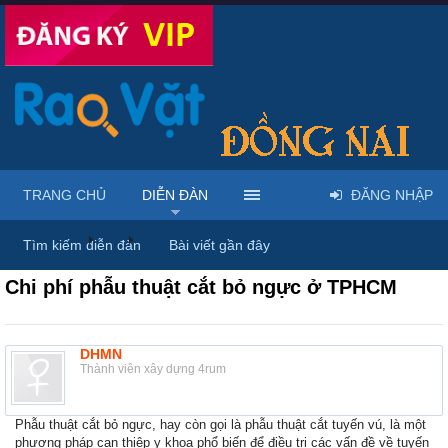
TRANG CHỦ
DIỄN ĐÀN
ĐĂNG NHẬP
Diễn đàn
...
Mỹ phẩm & spa làm đẹp tại Đồng Nai
Tìm kiếm diễn đàn
Bài viết gần đây
Chi phí phẫu thuật cắt bỏ ngực ở TPHCM
DHMN
Thành viên xây dựng 4rum
Phẫu thuật cắt bỏ ngực, hay còn gọi là phẫu thuật cắt tuyến vú, là một
phương pháp can thiệp y khoa phổ biến để điều trị các vấn đề về tuyến