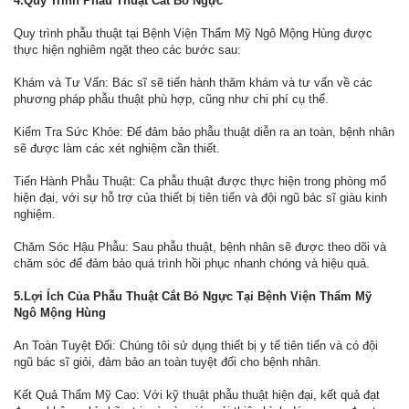
4.Quy Trình Phẫu Thuật Cắt Bỏ Ngực
Quy trình phẫu thuật tại Bệnh Viện Thẩm Mỹ Ngô Mộng Hùng được
thực hiện nghiêm ngặt theo các bước sau:
Khám và Tư Vấn: Bác sĩ sẽ tiến hành thăm khám và tư vấn về các
phương pháp phẫu thuật phù hợp, cũng như chi phí cụ thể.
Kiểm Tra Sức Khỏe: Để đảm bảo phẫu thuật diễn ra an toàn, bệnh nhân
sẽ được làm các xét nghiệm cần thiết.
Tiến Hành Phẫu Thuật: Ca phẫu thuật được thực hiện trong phòng mổ
hiện đại, với sự hỗ trợ của thiết bị tiên tiến và đội ngũ bác sĩ giàu kinh
nghiệm.
Chăm Sóc Hậu Phẫu: Sau phẫu thuật, bệnh nhân sẽ được theo dõi và
chăm sóc để đảm bảo quá trình hồi phục nhanh chóng và hiệu quả.
5.Lợi Ích Của Phẫu Thuật Cắt Bỏ Ngực Tại Bệnh Viện Thẩm Mỹ
Ngô Mộng Hùng
An Toàn Tuyệt Đối: Chúng tôi sử dụng thiết bị y tế tiên tiến và có đội
ngũ bác sĩ giỏi, đảm bảo an toàn tuyệt đối cho bệnh nhân.
Kết Quả Thẩm Mỹ Cao: Với kỹ thuật phẫu thuật hiện đại, kết quả đạt