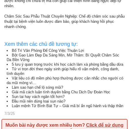
được không chỉ chữa trị mà còn giúp cải thiện hình dáng ngực đẹp tự
nhiên.
Chăm Sóc Sau Phẫu Thuật Chuyên Nghiệp: Chế độ chăm sóc sau phẫu
thuật tại bệnh viện luôn được đảm bảo, giúp khách hàng hồi phục
nhanh chóng.
Xem thêm các chủ đề tương tự:
Bố Trí Văn Phòng Để Công Việc Thuận Lợi
Bột Gạo Làm Đẹp Da Sáng Mịn, Mờ Thâm: Bí Quyết Chăm Sóc
Da Bền Vững
5 lưu ý quan trọng trước khi học cách làm xà phòng bằng dầu dừa
Tử vi trọn đời theo ngày sinh giúp hiểu rõ vận mệnh, công danh,
tình duyên
Vật liệu có độ mềm phù hợp thường được cân nhắc cho người có
da mũi mỏng vì...
Làm sao hạn chế lộ sóng mũi?
Giải mã cách luận tình duyên bằng Chu Dịch Dự Đoán Học
Sụn tai hay vách ngăn tốt hơn?
Đầu mũi nên dùng loại sụn nào?
Luận mệnh Tử Bình Bát Tự – Giải mã bí ẩn ngũ hành và thập thần
7/3/25
Muốn bài này được xem nhiều hơn?
Click để sử dụng