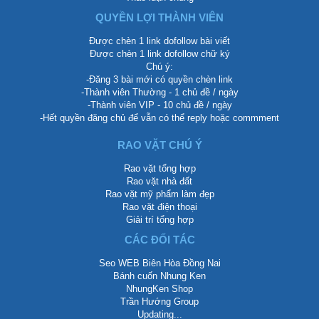
QUYỀN LỢI THÀNH VIÊN
Được chèn 1 link dofollow bài viết
Được chèn 1 link dofollow chữ ký
Chú ý:
-Đăng 3 bài mới có quyền chèn link
-Thành viên Thường - 1 chủ đề / ngày
-Thành viên VIP - 10 chủ đề / ngày
-Hết quyền đăng chủ để vẫn có thể reply hoặc commment
RAO VẶT CHÚ Ý
Rao vặt tổng hợp
Rao vặt nhà đất
Rao vặt mỹ phẩm làm đẹp
Rao vặt điện thoại
Giải trí tổng hợp
CÁC ĐỐI TÁC
Seo WEB Biên Hòa Đồng Nai
Bánh cuốn Nhung Ken
NhungKen Shop
Trần Hướng Group
Updating...