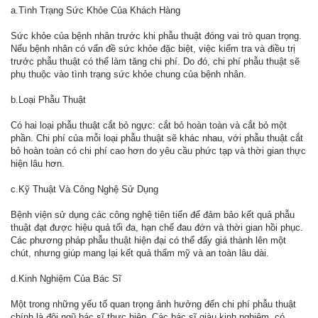
a.Tình Trạng Sức Khỏe Của Khách Hàng
Sức khỏe của bệnh nhân trước khi phẫu thuật đóng vai trò quan trọng.
Nếu bệnh nhân có vấn đề sức khỏe đặc biệt, việc kiểm tra và điều trị
trước phẫu thuật có thể làm tăng chi phí. Do đó, chi phí phẫu thuật sẽ
phụ thuộc vào tình trạng sức khỏe chung của bệnh nhân.
b.Loại Phẫu Thuật
Có hai loại phẫu thuật cắt bỏ ngực: cắt bỏ hoàn toàn và cắt bỏ một
phần. Chi phí của mỗi loại phẫu thuật sẽ khác nhau, với phẫu thuật cắt
bỏ hoàn toàn có chi phí cao hơn do yêu cầu phức tạp và thời gian thực
hiện lâu hơn.
c.Kỹ Thuật Và Công Nghệ Sử Dụng
Bệnh viện sử dụng các công nghệ tiên tiến để đảm bảo kết quả phẫu
thuật đạt được hiệu quả tối đa, hạn chế đau đớn và thời gian hồi phục.
Các phương pháp phẫu thuật hiện đại có thể đẩy giá thành lên một
chút, nhưng giúp mang lại kết quả thẩm mỹ và an toàn lâu dài.
d.Kinh Nghiệm Của Bác Sĩ
Một trong những yếu tố quan trọng ảnh hưởng đến chi phí phẫu thuật
chính là đội ngũ bác sĩ thực hiện. Các bác sĩ giàu kinh nghiệm, có