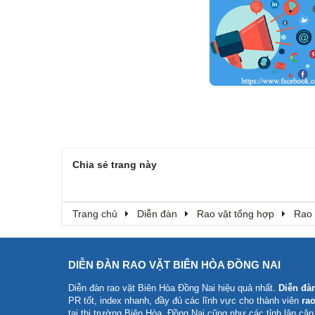
Chia sẻ trang này
Trang chủ
Diễn đàn
Rao vặt tổng hợp
Rao 
DIỄN ĐÀN RAO VẶT BIÊN HÒA ĐỒNG NAI
Diễn đàn rao vặt Biên Hòa Đồng Nai
hiệu quả nhất.
Diễn đà
PR tốt, index nhanh, đầy đủ các lĩnh vực cho thành viên
rao
tại thị trường Biên Hòa, Đồng Nai cũng như các tỉnh lân cận