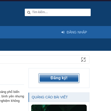
ĐĂNG NHẬP
Đăng ký!
oảng phổ biến
, bình yên nhưng
QUẢNG CÁO BÀI VIẾT
h nghiệm không