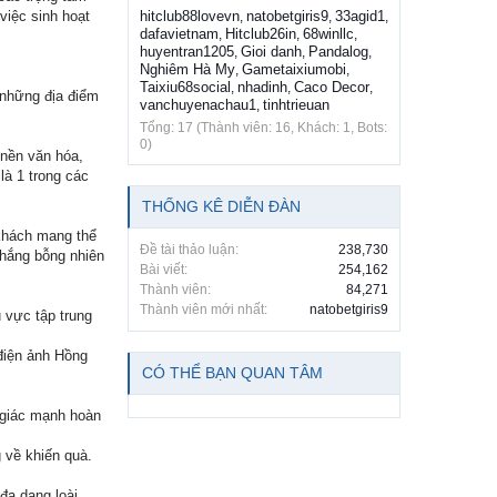
việc sinh hoạt
hitclub88lovevn
natobetgiris9
33agid1
,
,
,
dafavietnam
Hitclub26in
68winllc
,
,
,
huyentran1205
Gioi danh
Pandalog
,
,
,
Nghiêm Hà My
Gametaixiumobi
,
,
Taixiu68social
nhadinh
Caco Decor
,
,
,
 những địa điểm
vanchuyenachau1
tinhtrieuan
,
Tổng: 17 (Thành viên: 16, Khách: 1, Bots:
0)
 nền văn hóa,
à 1 trong các
THỐNG KÊ DIỄN ĐÀN
 khách mang thể
Đề tài thảo luận:
238,730
thắng bỗng nhiên
Bài viết:
254,162
Thành viên:
84,271
Thành viên mới nhất:
natobetgiris9
 vực tập trung
 điện ảnh Hồng
CÓ THỂ BẠN QUAN TÂM
m giác mạnh hoàn
 về khiến quà.
đa dạng loài