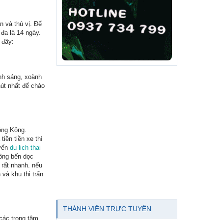
n và thú vị. Để
đa là 14 ngày.
 đây:
nh sáng, xoành
hút nhất để chào
ồng Kông.
iền tiền xe thì
uyến
du lich thai
hông bến dọc
i rất nhanh. nếu
và khu thị trấn
THÀNH VIÊN TRỰC TUYẾN
các trọng tâm