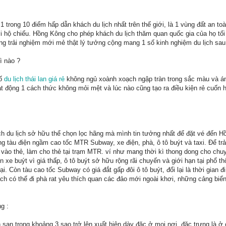
1 trong 10 điểm hấp dẫn khách du lịch nhất trên thế giới, là 1 vùng đất an toà
i hộ chiếu. Hồng Kông cho phép khách du lịch thăm quan quốc gia của họ tối 
ng trải nghiệm mới mẻ thật lý tưởng cộng mang 1 số kinh nghiệm du lịch sau
ì nào ?
hố
du lịch thái lan giá rẻ
không ngủ xoành xoạch ngập tràn trong sắc màu và á
t động 1 cách thức không mỏi mệt và lúc nào cũng tạo ra điều kiện rẻ cuốn 
h du lịch sở hữu thể chọn lọc hãng mà mình tin tưởng nhất để đặt vé đến H
g tàu điện ngầm cao tốc MTR Subway, xe điện, phà, ô tô buýt và taxi. Để trả t
n vào thẻ, làm cho thẻ tại trạm MTR. ví như mang thời kì thong dong cho ch
n xe buýt vì giá thấp, ô tô buýt sở hữu rộng rãi chuyến và giới hạn tại phổ t
ại. Còn tàu cao tốc Subway có giá đắt gấp đôi ô tô buýt, đổi lại là thời gian đ
ch có thể đi phà rat yêu thích quan các đảo mới ngoài khơi, những cảng biển 
g :
ạn trong khoảng 3 sao trở lên xuất hiện dày đặc ở mọi nơi, đặc trưng là ở 