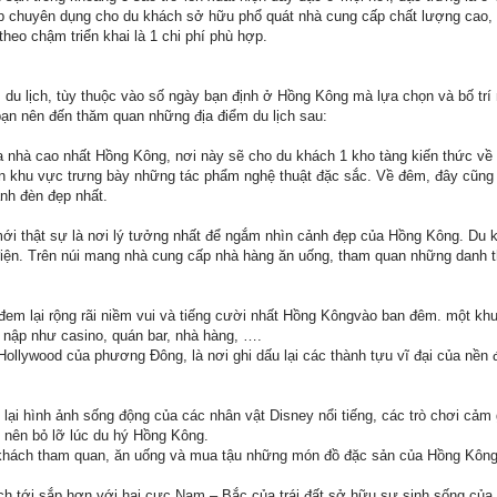
p chuyên dụng cho du khách sở hữu phổ quát nhà cung cấp chất lượng cao, 
theo chậm triển khai là 1 chi phí phù hợp.
du lịch, tùy thuộc vào số ngày bạn định ở Hồng Kông mà lựa chọn và bố trí
ì bạn nên đến thăm quan những địa điểm du lịch sau:
òa nhà cao nhất Hồng Kông, nơi này sẽ cho du khách 1 kho tàng kiến thức về
n khu vực trưng bày những tác phẩm nghệ thuật đặc sắc. Về đêm, đây cũng l
ánh đèn đẹp nhất.
 mới thật sự là nơi lý tưởng nhất để ngắm nhìn cảnh đẹp của Hồng Kông. Du
u điện. Trên núi mang nhà cung cấp nhà hàng ăn uống, tham quan những danh 
 đem lại rộng rãi niềm vui và tiếng cười nhất Hồng Kôngvào ban đêm. một khu
p nập như casino, quán bar, nhà hàng, ….
Hollywood của phương Đông, là nơi ghi dấu lại các thành tựu vĩ đại của nền
o lại hình ảnh sống động của các nhân vật Disney nổi tiếng, các trò chơi cả
ko nên bỏ lỡ lúc du hý Hồng Kông.
khách tham quan, ăn uống và mua tậu những món đồ đặc sản của Hồng Kông
ch tới sắp hơn với hai cực Nam – Bắc của trái đất sở hữu sự sinh sống của 