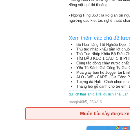
động vật quí thi thoảng.
- Ngong Ping 360 : là ko gian tín 
ngưỡng các kiệt tác nghệ thuật chạ
Xem thêm các chủ đề tươ
Bó Hoa Tặng Tốt Nghiệp Đẹp -
Thủ tục nhập khẩu tấm lót chuộ
Thủ Tục Nhập Khẩu Bộ Điều Ch
TÌM ĐẦU KÉO 1 CẦU, CHI P
Công tắc dòng chảy nước chất
Yếu Tố Đánh Giá Công Ty Gia
Mua giày bảo hộ Jogger tại Bì
ALO - WE - CARE | Gia Công 
Tượng đá Hali - Cách chọn mua
Thang leo gỗ dành cho trẻ em,
du lịch thái lan giá rẻ
,
du lịch Thái Lan
hangk46b5
,
25/4/16
Muốn bài này được x