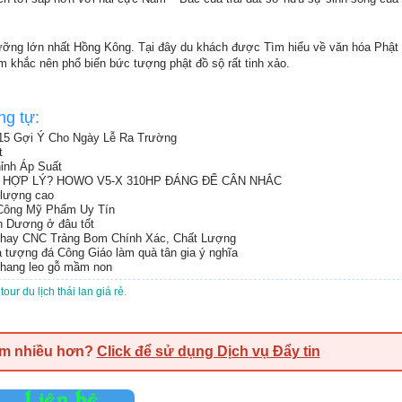
ngưỡng lớn nhất Hồng Kông. Tại đây du khách được Tìm hiểu về văn hóa Phật 
m khắc nên phổ biến bức tượng phật đồ sộ rất tinh xảo.
ng tự:
 15 Gợi Ý Cho Ngày Lễ Ra Trường
t
ỉnh Áp Suất
HÍ HỢP LÝ? HOWO V5-X 310HP ĐÁNG ĐỂ CÂN NHẮC
 lượng cao
 Công Mỹ Phẩm Uy Tín
nh Dương ở đâu tốt
Phay CNC Trảng Bom Chính Xác, Chất Lượng
 tượng đá Công Giáo làm quà tân gia ý nghĩa
 thang leo gỗ mầm non
,
tour du lịch thái lan giá rẻ
.
em nhiều hơn?
Click để sử dụng Dịch vụ Đẩy tin