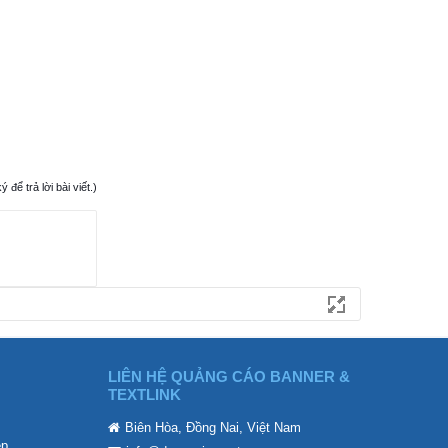
ể trả lời bài viết.)
LIÊN HỆ QUẢNG CÁO BANNER &
TEXTLINK
Biên Hòa, Đồng Nai, Việt Nam
ẹp