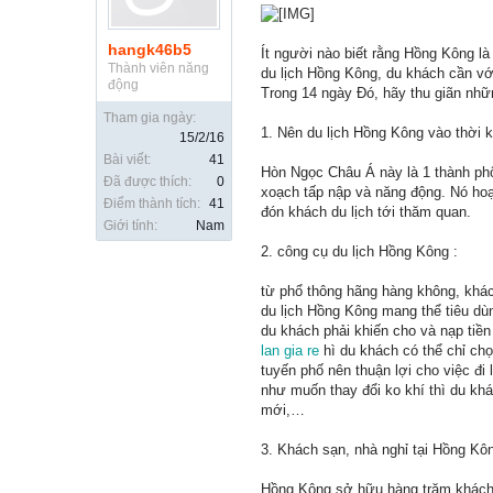
hangk46b5
Ít người nào biết rằng Hồng Kông là 
Thành viên năng
du lịch Hồng Kông, du khách cần vớ
động
Trong 14 ngày Đó, hãy thu giãn nhữ
Tham gia ngày:
1. Nên du lịch Hồng Kông vào thời k
15/2/16
Bài viết:
41
Hòn Ngọc Châu Á này là 1 thành p
Đã được thích:
0
xoạch tấp nập và năng động. Nó hoạ
Điểm thành tích:
41
đón khách du lịch tới thăm quan.
Giới tính:
Nam
2. công cụ du lịch Hồng Kông :
từ phổ thông hãng hàng không, khác
du lịch Hồng Kông mang thể tiêu dùn
du khách phải khiến cho và nạp tiề
lan gia re
hì du khách có thể chỉ chọ
tuyến phố nên thuận lợi cho việc đi l
như muốn thay đổi ko khí thì du khá
mới,…
3. Khách sạn, nhà nghỉ tại Hồng Kôn
Hồng Kông sở hữu hàng trăm khách s