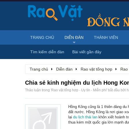
TRANG CHỦ
DIỄN ĐÀN
THÀNH VIÊN
Tìm kiếm diễn đàn
Bài viết gần đây
Trang chủ
Diễn đàn
Rao vặt tổng hợp
Rao 
Chia sẻ kinh nghiệm du lịch Hong Ko
Thảo luận trong '
Rao vặt tổng hợp - Uy tín - Miễn phí
' bắt đầu bởi
h
Hồng Kông cũng là 1 thiên đàng du 
đất nước. Hồng Kông là nơi giao xo
lại
du lịch thái lan
khôn xiết hoành tr
thua kém một quốc gia lớn mạnh đươ