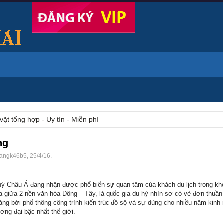
vặt tổng hợp - Uy tín - Miễn phí
ng
angk46b5
,
25/4/16
.
hý Châu Á đang nhận được phổ biến sự quan tâm của khách du lịch trong kh
a giữa 2 nền văn hóa Đông – Tây, là quốc gia du hý nhìn sơ có vẻ đơn thuần
áng bởi phổ thông công trình kiến trúc đồ sộ và sự dùng cho nhiều năm kin
ng đại bậc nhất thế giới.