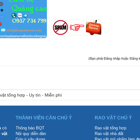
(Bạn phải Đăng nhập hoặc Đăng ký đ
vặt tổng hợp - Uy tín - Miễn phí
THÀNH VIÊN CẦN CHÚ Ý
RAO VẶT CHÚ Ý
n
có
Thông báo BQT
Rao vặt tổng hợp
 vặt
Nội quy diễn đàn
Rao vặt nhà đất
.
Góp ý xây dựng
Rao vặt mỹ phẩm làm đ