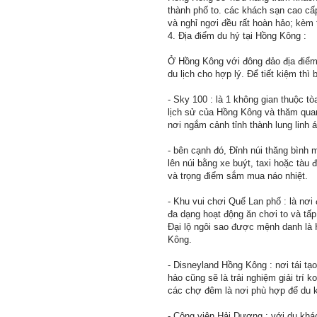
thành phố to. các khách sạn cao cấ
và nghỉ ngơi đều rất hoàn hảo; kèm 
4. Địa điểm du hý tại Hồng Kông :
Ở Hồng Kông với đông đảo địa điểm 
du lịch cho hợp lý. Để tiết kiệm th
- Sky 100 : là 1 không gian thuộc t
lịch sử của Hồng Kông và thăm qua
nơi ngắm cảnh tỉnh thành lung linh 
- bên cạnh đó, Đỉnh núi thăng bình
lên núi bằng xe buýt, taxi hoặc tà
và trọng điểm sắm mua náo nhiệt.
- Khu vui chơi Quế Lan phố : là nơi
đa dạng hoạt động ăn chơi to và tấ
Đại lộ ngôi sao được mệnh danh là 
Kông.
- Disneyland Hồng Kông : nơi tái tạ
hảo cũng sẽ là trải nghiệm giải trí 
các chợ đêm là nơi phù hợp để du 
- Công viên Hải Dương : với du khá