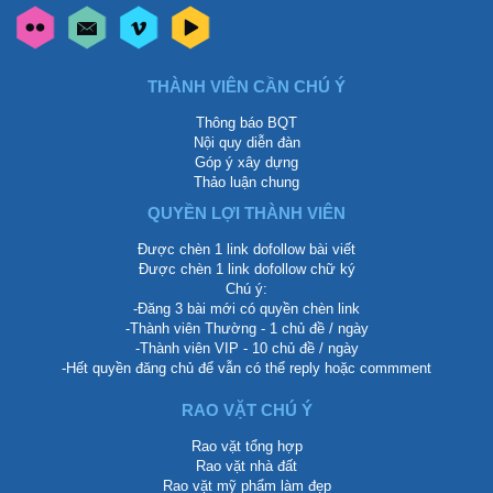
THÀNH VIÊN CẦN CHÚ Ý
Thông báo BQT
Nội quy diễn đàn
Góp ý xây dựng
Thảo luận chung
QUYỀN LỢI THÀNH VIÊN
Được chèn 1 link dofollow bài viết
Được chèn 1 link dofollow chữ ký
Chú ý:
-Đăng 3 bài mới có quyền chèn link
-Thành viên Thường - 1 chủ đề / ngày
-Thành viên VIP - 10 chủ đề / ngày
-Hết quyền đăng chủ để vẫn có thể reply hoặc commment
RAO VẶT CHÚ Ý
Rao vặt tổng hợp
Rao vặt nhà đất
Rao vặt mỹ phẩm làm đẹp