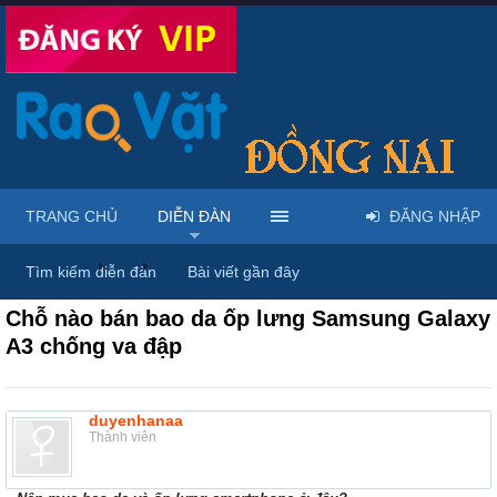
TRANG CHỦ
DIỄN ĐÀN
ĐĂNG NHẬP
Diễn đàn
...
Linh kiện & dịch vụ điện thoại
Tìm kiếm diễn đàn
Bài viết gần đây
Chỗ nào bán bao da ốp lưng Samsung Galaxy
A3 chống va đập
duyenhanaa
Thành viên