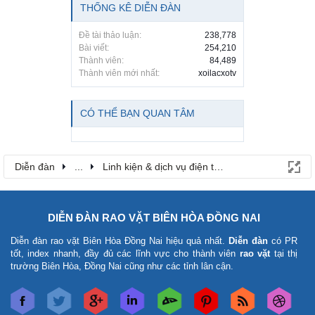
THỐNG KÊ DIỄN ĐÀN
Đề tài thảo luận:
238,778
Bài viết:
254,210
Thành viên:
84,489
Thành viên mới nhất:
xoilacxotv
CÓ THỂ BẠN QUAN TÂM
Diễn đàn
...
Linh kiện & dịch vụ điện thoại
DIỄN ĐÀN RAO VẶT BIÊN HÒA ĐỒNG NAI
Diễn đàn rao vặt Biên Hòa Đồng Nai
hiệu quả nhất.
Diễn đàn
có PR
tốt, index nhanh, đầy đủ các lĩnh vực cho thành viên
rao vặt
tại thị
trường Biên Hòa, Đồng Nai cũng như các tỉnh lân cận.