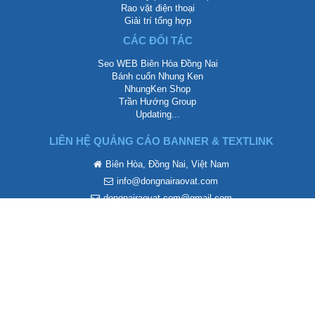
Rao vặt điện thoại
Giải trí tổng hợp
CÁC ĐỐI TÁC
Seo WEB Biên Hòa Đồng Nai
Bánh cuốn Nhung Ken
NhungKen Shop
Trần Hướng Group
Updating...
LIÊN HỆ QUẢNG CÁO BANNER & TEXTLINK
Biên Hòa, Đồng Nai, Việt Nam
info@dongnairaovat.com
dongnairaovat.com@gmail.com
https://dongnairaovat.com
Rao vặt Đồng Nai
Zalo: 0937 734 799
Telegram: TranHuongCloud
Phát triển bởi
Diễn đàn rao vặt Biên Hòa
Team. Chúng tôi không chịu trách
nhiệm mội nội dung thành viên đăng lên.