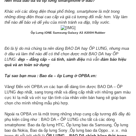
Nên mua bao da và ốp lưng smartphone ở đâu?
Khác với các dòng điện thoại phổ thông, smartphone là một trong
những dòng điện thoại cao cấp và giá cả tương đối mắc hơn. Vậy làm
thế nào để bảo vệ dế yêu của mình tránh va đập, trầy xước.
Ốp Lưng iONE Samsung Galaxy A3 A300H Rubber​
Đó là lý do mà chúng ta nên dùng BAO DA hay ỐP LƯNG, nhưng mua
ở đâu và làm thế nào để có thể chọn được một BAO DA hay ỐP
LƯNG:
đẹp – đẳng cấp – cá tính, sành điệu
mà vẫn
đảm bảo hiệu
quả và an toàn sử dụng
:
Tại sao bạn mua : Bao da – ốp Lưng ở OPBA.vn:
Vâng! Đến với OPBA.vn các bạn dễ dàng tìm được BAO DA – ỐP
LƯNG đẹp nhất, sang trọng nhất và đẳng cấp nhất với những gam màu
cực kì lạ mắt và với sự tận tình của nhân viên bán hang sẽ giúp bạn
chọn cho mình những mẫu phù hợp.
Ngoài ra OPBA.vn là một trong những shop cung cấp tương đối đầy đủ
phụ kiện cũng như : BAO DA – ỐP LƯNG cho tất cả các dòng
smatrphone: Bao da ốp lưng HTC, Ốp lưng bao da Samsung, Ốp lưng
bao da Nokia, Bao da ốp lưng Sony ,Ốp lưng bao da Oppo…v..v.. mà
trong đó nỗi trội nhất là
ỐP LƯNG – BAO DA chính hãng thời trang