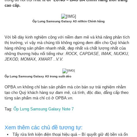
cao cấp.
Ốp Lưng Samsung Galaxy A3 nillkin Chính hãng​
Với bề dày kinh nghiệm cộng với niềm đam mê và khả năng phân tích
thị trường, vì vậy mà chúng tôi không ngừng đem đến cho Quý khách
hàng những sản phẩm nhanh nhất, đẹp nhất và chất lượng nhất của
những thương hiệu nổi tiếng như:
ROCK, CAPDASE, IMAK, NUOKU,
JEKOD, MOMAX, XMART ..V.V.
Ốp Lưng Samsung Galaxy A3 trong suốt dẻo
OPBA.vn không chỉ bán sản phẩm mà còn bán sự trải nghiệm nhằm
tạo cho Quý khách hàng sự đam mê, cá tính, độc đáo, đẳng cấp theo
từng sản phẩm mà chỉ có ở OPBA.vn.
Tag:
Ốp Lưng Samsung Galaxy Note 7
Xem thêm các chủ đề tương tự:
Tẩy rửa linh kiện điện thoại hiệu quả – Bí quyết giữ độ bền và ổn