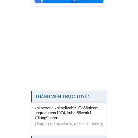
THÀNH VIÊN TRỰC TUYẾN
xoilacxotv
xoilaclivebiz
Go88nlcom
,
,
,
ungrodusear1974
kubet88work1
,
,
79king9barvn
Tổng: 7 (Thành viên: 6, Khách: 1, Bots: 0)