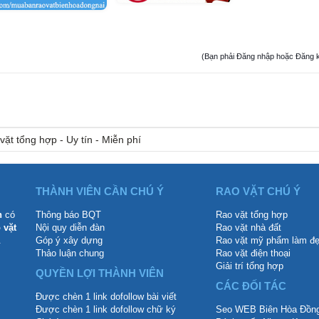
(Bạn phải Đăng nhập hoặc Đăng ký đ
vặt tổng hợp - Uy tín - Miễn phí
THÀNH VIÊN CẦN CHÚ Ý
RAO VẶT CHÚ Ý
n
có
Thông báo BQT
Rao vặt tổng hợp
 vặt
Nội quy diễn đàn
Rao vặt nhà đất
.
Góp ý xây dựng
Rao vặt mỹ phẩm làm đ
Thảo luận chung
Rao vặt điện thoại
Giải trí tổng hợp
QUYỀN LỢI THÀNH VIÊN
CÁC ĐỐI TÁC
Được chèn 1 link dofollow bài viết
Được chèn 1 link dofollow chữ ký
Seo WEB Biên Hòa Đồng