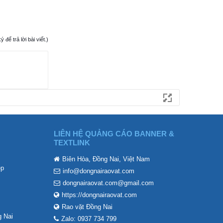
ể trả lời bài viết.)
LIÊN HỆ QUẢNG CÁO BANNER &
TEXTLINK
Biên Hòa, Đồng Nai, Việt Nam
ẹp
info@dongnairaovat.com
dongnairaovat.com@gmail.com
https://dongnairaovat.com
Rao vặt Đồng Nai
 Nai
Zalo: 0937 734 799