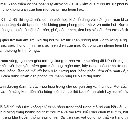
 màu xanh thẫm có thể phát huy được tối đa ưu điểm của mình thì sự phối 
n cho không gian của bạn một bảng màu hoàn hảo.
T Hà Nội thì ngoài việc có thể phối hợp khá dễ dàng với các gam màu khác 
hau cũng đủ để tạo nên một không gian phong phú, thú vị và cuốn hút. Bạn 
 dụng nhiều ở nội thất, bàn, ghế, cốc, chén, đèn hay vỏ gối, rèm cửa và th
g gian trở nên êm ấm. Những người sở hữu căn phòng màu đỏ thường là ng
ắc sảo, thông minh. nên, sự hiện diện của màu đỏ trong căn phòng luôn kh
an thương tình mỗi ngày.
màu vàng, tạo cảm giác mới lạ. trang trí nhà với màu hồng đã trở nên một
y chừ. Nếu bạn yêu thích gam màu ngọt ngào này, hãy trang hoàng cho từng 
màu hồng. Bạn có thể kết hợp bức tường màu hồng phấn, rèm cửa màu đỏ, t
 kem sáng khiến căn phòng trở thành rộng rãi và bừng sáng.
nh dương đậm, là sắc màu biểu trưng cho sự yên ắng và thái hoà. Với sắc 
c, từ vàng kem đến nâu hồng, nội thất có thể tạo nét an bình hay vui vẻ tù
ội thì màu tím không chỉ thịnh hành trong thời trang mà nó còn bắt đầu xu
h hướng trang hoàng nội thất mới mẻ và táo tợn. Nếu bạn chọn màu tím, bạ
trắng khá truyền thống nhưng hiện đại trên các vật dụng nội thất và trang trí