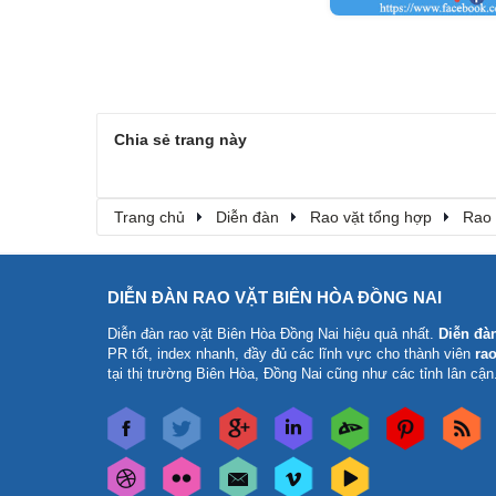
Chia sẻ trang này
Trang chủ
Diễn đàn
Rao vặt tổng hợp
Rao 
DIỄN ĐÀN RAO VẶT BIÊN HÒA ĐỒNG NAI
Diễn đàn rao vặt Biên Hòa Đồng Nai
hiệu quả nhất.
Diễn đà
PR tốt, index nhanh, đầy đủ các lĩnh vực cho thành viên
rao
tại thị trường Biên Hòa, Đồng Nai cũng như các tỉnh lân cận