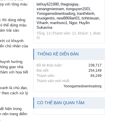
hợp với tông màu
lethuy621990
thegioigiay
,
,
xenangmiennam
rionguyen1501
,
,
Yonogamedownloadorg
tranthibinh
,
,
muoigentis
new8869art01
tinhtrieuan
,
,
,
thì dùng riêng
Vihanh
manhseo1
Ngọc Huyền
,
,
có thể dùng màu
Sukavina
ảm trải sàn.
Tổng: 13 (Thành viên: 12, Khách: 1, Bots:
0)
ười có khuynh
iến chủ nhân của
THỐNG KÊ DIỄN ĐÀN
 khuynh hướng
Đề tài thảo luận:
238,717
không gian nhà
Bài viết:
254,149
hảm với họa tiết
Thành viên:
84,249
Thành viên mới nhất:
Yonogamedownloadorg
xanh là chủ đạo,
y theo cách xử lý
CÓ THỂ BẠN QUAN TÂM
ất hiện trong
n nên trang điểm
.