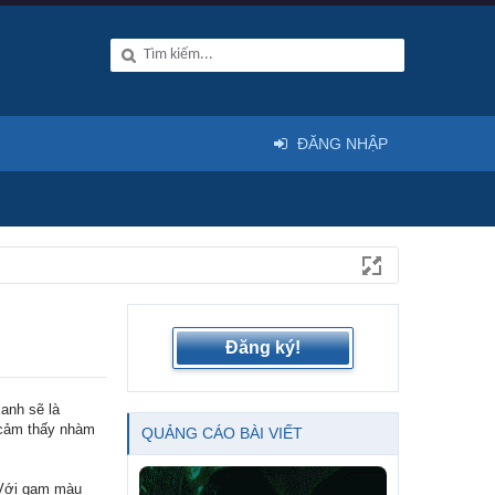
ĐĂNG NHẬP
Đăng ký!
anh sẽ là
 cảm thấy nhàm
QUẢNG CÁO BÀI VIẾT
“Với gam màu