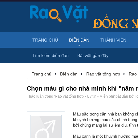
TRANG CHỦ
DIỄN ĐÀN
THÀNH VIÊN
Tìm kiếm diễn đàn
Bài viết gần đây
Trang chủ
Diễn đàn
Rao vặt tổng hợp
Rao 
Chọn màu gì cho nhà mình khi "năm 
Thảo luận trong '
Rao vặt tổng hợp - Uy tín - Miễn phí
' bắt đầu bởi
l
Màu sắc trong căn nhà bạn không ch
khuynh hướng màu sắc chính trong 
bởi chúng mang lại sự êm dịu, tĩnh
Màu xanh là một khuynh hướng màu