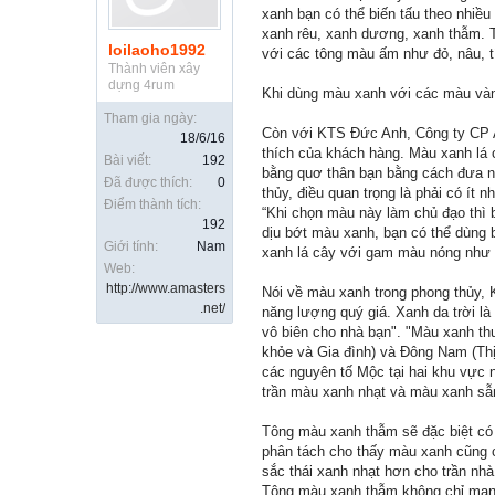
xanh bạn có thể biến tấu theo nhiều
xanh rêu, xanh dương, xanh thẫm. 
loilaoho1992
với các tông màu ấm như đỏ, nâu, t
Thành viên xây
dựng 4rum
Khi dùng màu xanh với các màu vàn
Tham gia ngày:
Còn với KTS Đức Anh, Công ty CP Ad
18/6/16
thích của khách hàng. Màu xanh lá 
Bài viết:
192
bằng quơ thân bạn bằng cách đưa nh
Đã được thích:
0
thủy, điều quan trọng là phải có ít 
Điểm thành tích:
“Khi chọn màu này làm chủ đạo thì b
192
dịu bớt màu xanh, bạn có thể dùng 
Giới tính:
Nam
xanh lá cây với gam màu nóng như 
Web:
http://www.amasters
Nói về màu xanh trong phong thủy,
.net/
năng lượng quý giá. Xanh da trời là
vô biên cho nhà bạn". "Màu xanh th
khỏe và Gia đình) và Đông Nam (Thị
các nguyên tố Mộc tại hai khu vực 
trần màu xanh nhạt và màu xanh sẫ
Tông màu xanh thẫm sẽ đặc biệt có 
phân tách cho thấy màu xanh cũng có
sắc thái xanh nhạt hơn cho trần nh
Tông màu xanh thẫm không chỉ mang