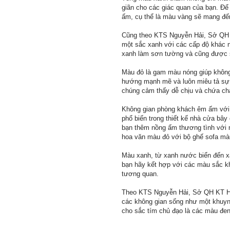
giãn cho các giác quan của bạn. Để
ấm, cụ thể là màu vàng sẽ mang đế
Cũng theo KTS Nguyễn Hải, Sở QH K
một sắc xanh với các cấp độ khác n
xanh làm sơn tường và cũng được sử
Màu đỏ là gam màu nóng giúp khôn
hướng mạnh mẽ và luôn miêu tả sự s
chúng cảm thấy dễ chịu và chứa ch
Không gian phòng khách êm ấm với 
phổ biến trong thiết kế nhà cửa bâ
bạn thêm nồng ấm thương tình với 
hoa văn màu đỏ với bộ ghế sofa màu
Màu xanh, từ xanh nước biển đến xa
bạn hãy kết hợp với các màu sắc khá
tương quan.
Theo KTS Nguyễn Hải, Sở QH KT Hà N
các không gian sống như một khuyn
cho sắc tím chủ đạo là các màu đen, 