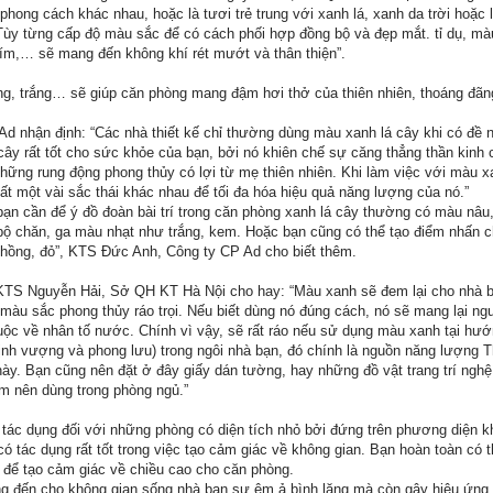
 phong cách khác nhau, hoặc là tươi trẻ trung với xanh lá, xanh da trời hoặc 
Tùy từng cấp độ màu sắc để có cách phối hợp đồng bộ và đẹp mắt. tỉ dụ, mà
ím,… sẽ mang đến không khí rét mướt và thân thiện”.
g, trắng… sẽ giúp căn phòng mang đậm hơi thở của thiên nhiên, thoáng đãn
 nhận định: “Các nhà thiết kế chỉ thường dùng màu xanh lá cây khi có đề n
cây rất tốt cho sức khỏe của bạn, bởi nó khiên chế sự căng thẳng thần kinh 
ững rung động phong thủy có lợi từ mẹ thiên nhiên. Khi làm việc với màu x
nhất một vài sắc thái khác nhau để tối đa hóa hiệu quả năng lượng của nó.”
ạn cần để ý đồ đoàn bài trí trong căn phòng xanh lá cây thường có màu nâu,
bộ chăn, ga màu nhạt như trắng, kem. Hoặc bạn cũng có thể tạo điểm nhấn 
hồng, đỏ”, KTS Đức Anh, Công ty CP Ad cho biết thêm.
 KTS Nguyễn Hải, Sở QH KT Hà Nội cho hay: “Màu xanh sẽ đem lại cho nhà 
 màu sắc phong thủy ráo trọi. Nếu biết dùng nó đúng cách, nó sẽ mang lại n
uộc về nhân tố nước. Chính vì vậy, sẽ rất ráo nếu sử dụng màu xanh tại hư
nh vượng và phong lưu) trong ngôi nhà bạn, đó chính là nguồn năng lượng 
này. Bạn cũng nên đặt ở đây giấy dán tường, hay những đồ vật trang trí nghệ
m nên dùng trong phòng ngủ.”
tác dụng đối với những phòng có diện tích nhỏ bởi đứng trên phương diện k
 tác dụng rất tốt trong việc tạo cảm giác về không gian. Bạn hoàn toàn có 
à để tạo cảm giác về chiều cao cho căn phòng.
 đến cho không gian sống nhà bạn sự êm ả bình lặng mà còn gây hiệu ứng 