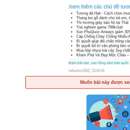
Xem thêm các chủ đề tươ
Tượng đá Hali - Cách chọn mua
Thang leo gỗ dành cho trẻ em,
Thị trường giày bảo hộ tại Thá
Trai nghiem game 789kclub
Sun PhuQuoc Airways giảm 30
Cáp Chống Cháy Chống Nhiễu 
Bí quyết giúp đôi chân trông c
Bí quyết bố trí văn phòng làm 
Mua hộp nhựa trái cây 1kg chất
Khám Phá Vẻ Đẹp Mộc Châu – 
thảm trải sàn
,
cao hồng sâm hàn quốc
loilaoho1992
,
21/6/16
Muốn bài này được x