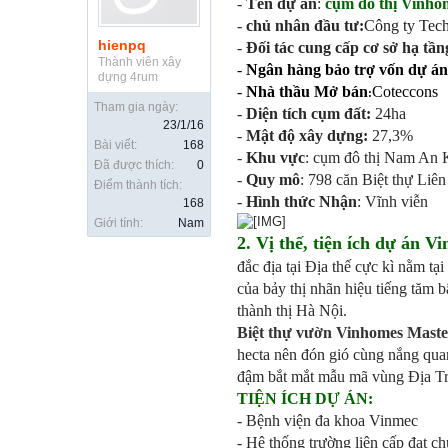
-
Tên dự án
:
cụm đô thị Vinh
-
chủ nhân đầu tư:
Công ty Tec
hienpq
-
Đối tác cung cấp cơ sở hạ tầng
Thành viên xây
-
Ngân hàng bảo trợ vốn dự án
dựng 4rum
-
Nhà thầu Mở bán
Coteccons
:
Tham gia ngày:
-
Diện tích cụm đất:
24ha
23/1/16
-
Mật độ xây dựng:
27,3%
Bài viết:
168
-
Khu vực
: cụm đô thị Nam An
Đã được thích:
0
-
Quy mô
: 798 căn Biệt thự Liên
Điểm thành tích:
-
Hình thức Nhận
: Vĩnh viễn
168
Giới tính:
Nam
2. Vị thế, tiện ích dự án
đắc địa tại Địa thế cực kì nằm 
của bảy thị nhãn hiệu tiếng tăm 
thành thị Hà Nội.
Biệt thự vườn Vinhomes Mast
hecta nên đón gió cùng nắng qua
đậm bắt mắt mẫu mã vùng Địa Tru
TIỆN ÍCH DỰ ÁN:
- Bệnh viện đa khoa Vinmec
- Hệ thống trường liên cấp đạt 