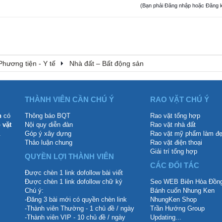
(Bạn phải Đăng nhập hoặc Đăng ký đ
Phương tiện - Y tế
Nhà đất – Bất động sản
THÀNH VIÊN CẦN CHÚ Ý
RAO VẶT CHÚ Ý
n
có
Thông báo BQT
Rao vặt tổng hợp
 vặt
Nội quy diễn đàn
Rao vặt nhà đất
.
Góp ý xây dựng
Rao vặt mỹ phẩm làm đ
Thảo luận chung
Rao vặt điện thoại
Giải trí tổng hợp
QUYỀN LỢI THÀNH VIÊN
CÁC ĐỐI TÁC
Được chèn 1 link dofollow bài viết
Được chèn 1 link dofollow chữ ký
Seo WEB Biên Hòa Đồng
Chú ý:
Bánh cuốn Nhung Ken
-Đăng 3 bài mới có quyền chèn link
NhungKen Shop
-Thành viên Thường - 1 chủ đề / ngày
Trần Hướng Group
-Thành viên VIP - 10 chủ đề / ngày
Updating...