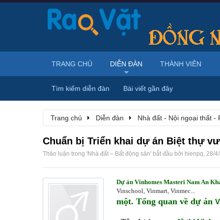
TRANG CHỦ
DIỄN ĐÀN
THÀNH VIÊN
Tìm kiếm diễn đàn
Bài viết gần đây
Trang chủ
Diễn đàn
Nhà đất - Nội ngoại thất - 
Chuẩn bị Triển khai dự án Biệt thự 
Thảo luận trong '
Nhà đất – Bất động sản
' bắt đầu bởi
hienpq
,
28/4
Dự án Vinhomes Masteri Nam An Kh
Vinschool, Vinmart, Vinmec...
một. Tổng quan về dự án
V