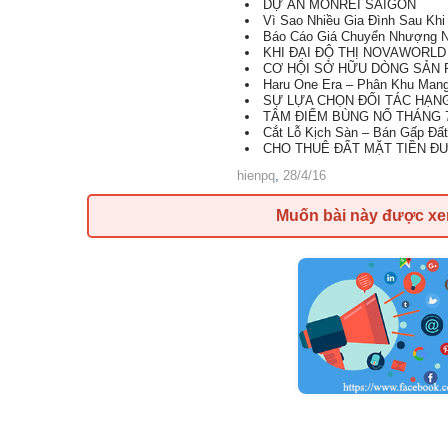
DỰ ÁN MONREI SAIGON
Vì Sao Nhiều Gia Đình Sau Kh
Báo Cáo Giá Chuyển Nhượng N
KHI ĐẠI ĐỘ THỊ NOVAWORLD
CƠ HỘI SỞ HỮU DÒNG SẢN P
Haru One Era – Phân Khu Mang 
SỰ LỰA CHỌN ĐỐI TÁC HẠNG A
TÂM ĐIỂM BÙNG NỔ THÁNG 7
Cắt Lỗ Kịch Sàn – Bán Gấp Đất 
CHO THUÊ ĐẤT MẶT TIỀN ĐƯ
hienpq
,
28/4/16
Muốn bài này được x