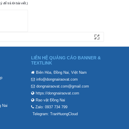
ể trả lời bài viết.)
LIÊN HỆ QUẢNG CÁO BANNER &
TEXTLINK
Biên Hòa, Đồng Nai, Việt Nam
ẹp
info@dongnairaovat.com
dongnairaovat.com@gmail.com
https://dongnairaovat.com
Rao vặt Đồng Nai
 Nai
Zalo: 0937 734 799
Telegram: TranHuongCloud