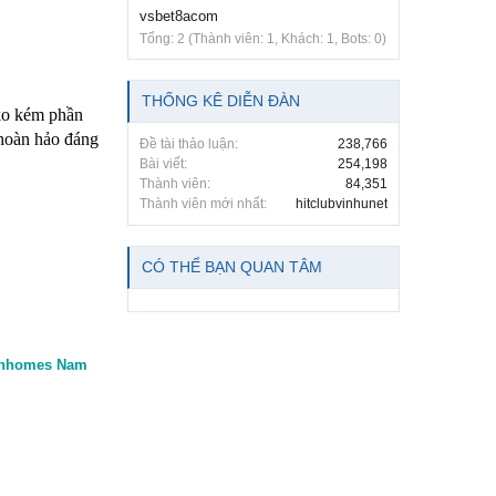
vsbet8acom
Tổng: 2 (Thành viên: 1, Khách: 1, Bots: 0)
THỐNG KÊ DIỄN ĐÀN
ko kém phần
 hoàn hảo đáng
Đề tài thảo luận:
238,766
Bài viết:
254,198
Thành viên:
84,351
Thành viên mới nhất:
hitclubvinhunet
CÓ THỂ BẠN QUAN TÂM
nhomes Nam