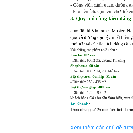
- Công viên cảnh quan, đường gi
- khu tiện ích: cụm vui chơi trẻ 
3. Quy mô cùng kiểu dáng
cụm đô thị Vinhomes Masteri N
qua và đương đại bậc nhất hiện g
mơ ước và các tiện ích đẳng cấp 
Với những sản phẩm nhiều như :
Liền kề: 187 căn
- Diện tích: 90m2 đất, 230m2 Thi công
Shophouse: 90 căn
- Diện tích: 90m2 đất, 230 Mở bán
Biệt thự vườn đơn lập: 51 căn
- Diện tích: 250 - 436 m2
Biệt thự song lập: 488 căn
- Diện tích: 120 - 190 m2
khách hàng Có nhu cầu Sắm hiểu, xem thự
:
An Khánh
Theo chungcu12h.com/chi-tiet-du-an
Xem thêm các chủ đề tươ