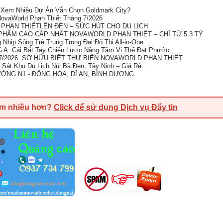
i Xem Nhiều Dự Án Vẫn Chọn Goldmark City?
ovaWorld Phan Thiết Tháng 7/2026
 PHAN THIẾTLÊN ĐÈN – SỨC HÚT CHO DU LỊCH
HẨM CAO CẤP NHẤT NOVAWORLD PHAN THIẾT – CHỈ TỪ 5.3 TỶ
Nhịp Sống Trẻ Trung Trong Đại Đô Thị All-in-One
: Cái Bắt Tay Chiến Lược Nâng Tầm Vị Thế Đạt Phước
/2026: SỞ HỮU BIỆT THỰ BIỂN NOVAWORLD PHAN THIẾT
Sát Khu Du Lịch Núi Bà Đen, Tây Ninh – Giá Rẻ...
ỜNG N1 - ĐÔNG HÒA, DĨ AN, BÌNH DƯƠNG
em nhiều hơn?
Click để sử dụng Dịch vụ Đẩy tin