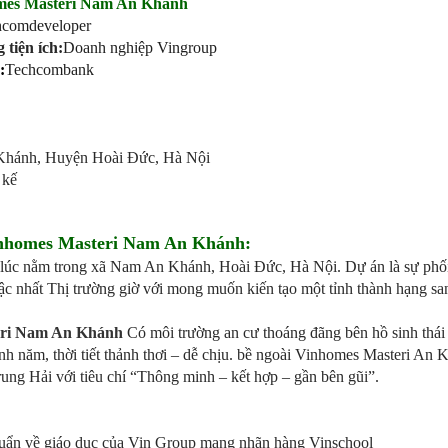
omes Masteri Nam An Khánh
hcomdeveloper
 tiện ích:
Doanh nghiệp Vingroup
:
Techcombank
 Khánh, Huyện Hoài Đức, Hà Nội
 kế
 Vinhomes Masteri Nam An Khánh:
tại lúc nằm trong xã Nam An Khánh, Hoài Đức, Hà Nội. Dự án là sự phố
bậc nhất Thị trường giờ với mong muốn kiến tạo một tỉnh thành hạng s
eri Nam An Khánh
Có môi trường an cư thoáng đãng bên hồ sinh thái
nh năm, thời tiết thảnh thơi – dễ chịu. bề ngoài Vinhomes Masteri An
ng Hải với tiêu chí “Thông minh – kết hợp – gần bên gũi”.
chuẩn về giáo dục của Vin Group mang nhãn hàng Vinschool