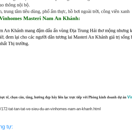
ao thông nội bộ.
em, trung tâm tiêu dùng, phố ẩm thực, hồ bơi ngoài trời, công viên xanh
 Vinhomes Masteri Nam An Khánh:
am An Khánh mang đậm dấu ấn vùng Địa Trung Hải thơ mộng nhưng 
iờ, đem lại cho các người dân tương lai Masteri An Khánh giá trị sống
nhất Thị trường.
Vi
c tế, chọn căn, tầng, hướng đẹp hãy liên lạc trực tiếp với Phòng kinh doanh dự án
/172-tat-tan-tat-ve-sieu-du-an-vinhomes-nam-an-khanh.html
ng tự: