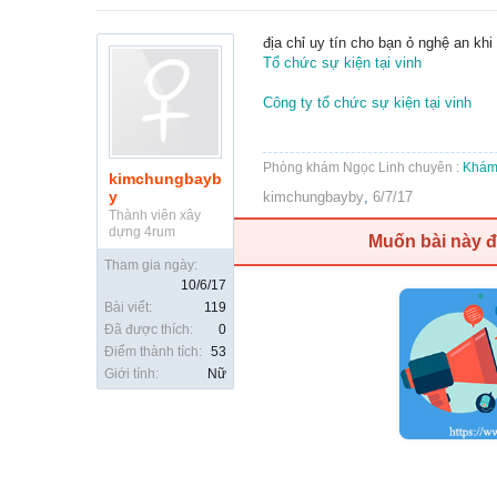
địa chỉ uy tín cho bạn ỏ nghệ an kh
Tổ chức sự kiện tại vinh
Công ty tổ chức sự kiện tại vinh
Phòng khám Ngọc Linh chuyên :
Khám 
kimchungbayb
y
kimchungbayby
,
6/7/17
Thành viên xây
dựng 4rum
Muốn bài này 
Tham gia ngày:
10/6/17
Bài viết:
119
Đã được thích:
0
Điểm thành tích:
53
Giới tính:
Nữ