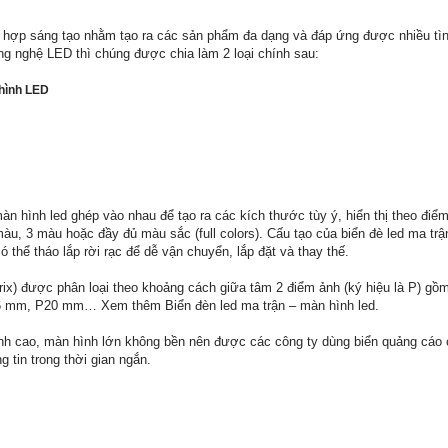
 hợp sáng tạo nhằm tạo ra các sản phẩm đa dạng và đáp ứng được nhiều tì
g nghệ LED thì chúng được chia làm 2 loại chính sau:
 hình LED
n hình led ghép vào nhau để tạo ra các kích thước tùy ý, hiển thị theo điể
àu, 3 màu hoặc đầy đủ màu sắc (full colors). Cấu tạo của biển đè led ma trậ
có thể tháo lắp rời rạc để dễ vận chuyển, lắp đặt và thay thế.
ix) được phân loại theo khoảng cách giữa tâm 2 điểm ảnh (ký hiệu là P) g
mm, P20 mm… Xem thêm Biển đèn led ma trận – màn hình led.
ành cao, màn hình lớn không bền nên được các công ty dùng biển quảng cáo
 tin trong thời gian ngắn.