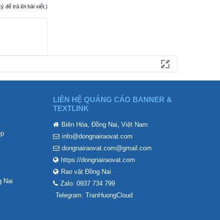
ể trả lời bài viết.)
LIÊN HỆ QUẢNG CÁO BANNER &
TEXTLINK
Biên Hòa, Đồng Nai, Việt Nam
ẹp
info@dongnairaovat.com
dongnairaovat.com@gmail.com
https://dongnairaovat.com
Rao vặt Đồng Nai
 Nai
Zalo: 0937 734 799
Telegram: TranHuongCloud