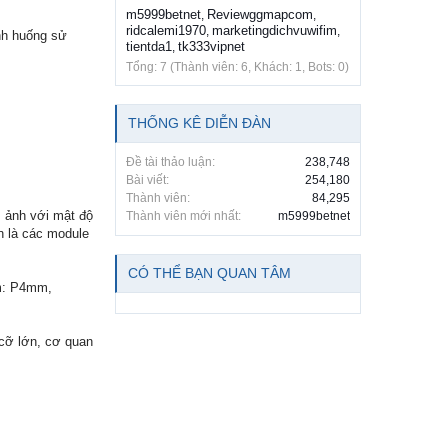
m5999betnet
Reviewggmapcom
,
,
ridcalemi1970
marketingdichvuwifim
,
,
nh huống sử
tientda1
tk333vipnet
,
Tổng: 7 (Thành viên: 6, Khách: 1, Bots: 0)
THỐNG KÊ DIỄN ĐÀN
Đề tài thảo luận:
238,748
Bài viết:
254,180
Thành viên:
84,295
m ảnh với mật độ
Thành viên mới nhất:
m5999betnet
n là các module
CÓ THỂ BẠN QUAN TÂM
ồm: P4mm,
 cỡ lớn, cơ quan