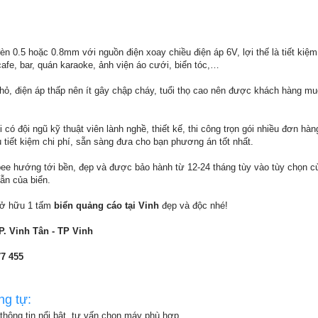
n 0.5 hoặc 0.8mm với nguồn điện xoay chiều điện áp 6V, lợi thế là tiết kiệ
fe, bar, quán karaoke, ảnh viện áo cưới, biển tóc,…
hỏ, điện áp thấp nên ít gây chập cháy, tuổi thọ cao nên được khách hàng m
có đội ngũ kỹ thuật viên lành nghề, thiết kế, thi công trọn gói nhiều đơn hàn
 tiết kiệm chi phí, sẵn sàng đưa cho bạn phương án tốt nhất.
e hướng tới bền, đẹp và được bảo hành từ 12-24 tháng tùy vào tùy chọn c
ẫn của biển.
 sở hữu 1 tấm
biển quảng cáo tại Vinh
đẹp và độc nhé!
P. Vinh Tân - TP Vinh
77 455
ng tự:
thông tin nổi bật, tư vấn chọn máy phù hợp