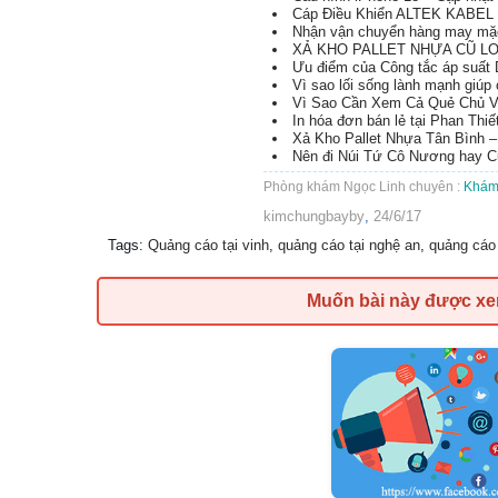
Cáp Điều Khiển ALTEK KABEL T
Nhận vận chuyển hàng may mặc
XẢ KHO PALLET NHỰA CŨ LON
Ưu điểm của Công tắc áp suất D
Vì sao lối sống lành mạnh giúp
Vì Sao Cần Xem Cả Quẻ Chủ 
In hóa đơn bán lẻ tại Phan Thiế
Xả Kho Pallet Nhựa Tân Bình 
Nên đi Núi Tứ Cô Nương hay C
Phòng khám Ngọc Linh chuyên :
Khám 
kimchungbayby
,
24/6/17
Tags
:
Quảng cáo tại vinh
,
quảng cáo tại nghệ an
,
quảng cáo 
Muốn bài này được x