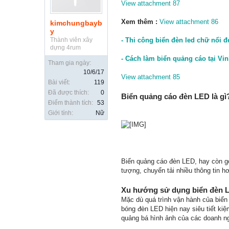
View attachment 87
Xem thêm :
View attachment 86
kimchungbayb
y
Thành viên xây
- Thi công biển đèn led chữ nổi đ
dựng 4rum
- Cách làm biển quảng cáo tại Vi
Tham gia ngày:
10/6/17
View attachment 85
Bài viết:
119
Đã được thích:
0
Biển quảng cáo đèn LED là gì
Điểm thành tích:
53
Giới tính:
Nữ
Biển quảng cáo đèn LED, hay còn gọi 
tượng, chuyển tải nhiều thông tin 
Xu hướng sử dụng biển đèn 
Mặc dù quá trình vận hành của biển 
bóng đèn LED hiện nay siêu tiết ki
quảng bá hình ảnh của các doanh ng