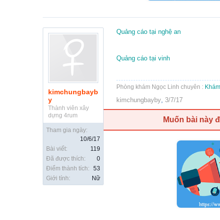
Quảng cáo tại nghệ an
Quảng cáo tại vinh
Phòng khám Ngọc Linh chuyên :
Khám 
kimchungbayb
y
kimchungbayby
,
3/7/17
Thành viên xây
dựng 4rum
Muốn bài này 
Tham gia ngày:
10/6/17
Bài viết:
119
Đã được thích:
0
Điểm thành tích:
53
Giới tính:
Nữ