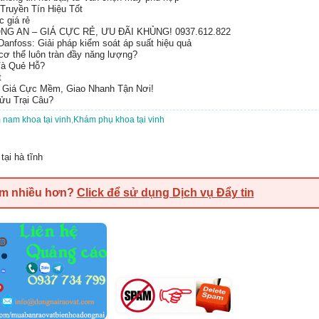
ruyền Tín Hiệu Tốt
 giá rẻ
G AN – GIÁ CỰC RẺ, ƯU ĐÃI KHỦNG! 0937.612.822
anfoss: Giải pháp kiểm soát áp suất hiệu quả
 cơ thể luôn tràn đầy năng lượng?
Và Quẻ Hỗ?
t
– Giá Cực Mềm, Giao Nhanh Tận Nơi!
ửu Trại Câu?
nam khoa tại vinh
,
Khám phụ khoa tại vinh
tại hà tĩnh
em nhiều hơn?
Click để sử dụng Dịch vụ Đẩy tin