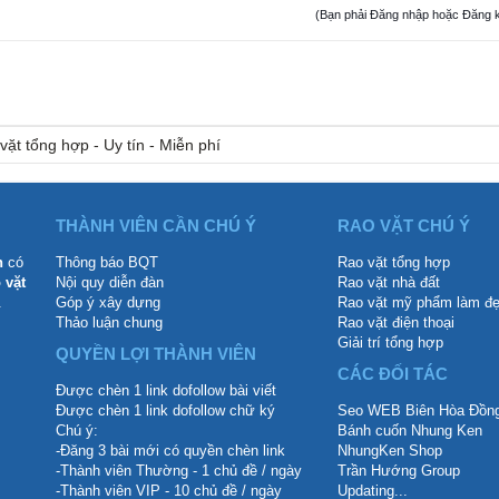
(Bạn phải Đăng nhập hoặc Đăng ký đ
vặt tổng hợp - Uy tín - Miễn phí
THÀNH VIÊN CẦN CHÚ Ý
RAO VẶT CHÚ Ý
n
có
Thông báo BQT
Rao vặt tổng hợp
 vặt
Nội quy diễn đàn
Rao vặt nhà đất
.
Góp ý xây dựng
Rao vặt mỹ phẩm làm đ
Thảo luận chung
Rao vặt điện thoại
Giải trí tổng hợp
QUYỀN LỢI THÀNH VIÊN
CÁC ĐỐI TÁC
Được chèn 1 link dofollow bài viết
Được chèn 1 link dofollow chữ ký
Seo WEB Biên Hòa Đồng
Chú ý:
Bánh cuốn Nhung Ken
-Đăng 3 bài mới có quyền chèn link
NhungKen Shop
-Thành viên Thường - 1 chủ đề / ngày
Trần Hướng Group
-Thành viên VIP - 10 chủ đề / ngày
Updating...