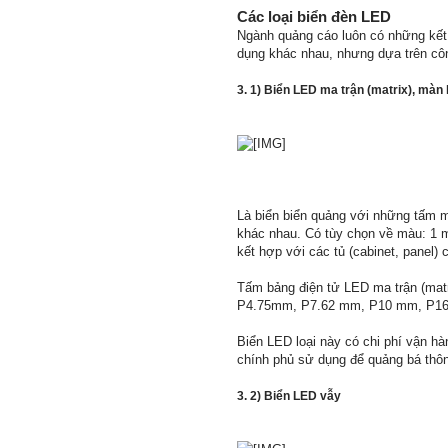
Các loại biển đèn LED
Ngành quảng cáo luôn có những kết
dụng khác nhau, nhưng dựa trên côn
3. 1) Biển LED ma trận (matrix), màn
Là biển biển quảng với những tấm mà
khác nhau. Có tùy chọn về màu: 1 m
kết hợp với các tủ (cabinet, panel) 
Tấm bảng điện tử LED ma trận (matr
P4.75mm, P7.62 mm, P10 mm, P16 
Biển LED loại này có chi phí vận h
chính phủ sử dụng để quảng bá thông
3. 2) Biển LED vẫy