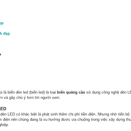
ẹp
nh đẹp
?
là biển đèn led (biển led) là loại
biển quảng cáo
sử dụng công nghệ đèn L
hơn và gây chú ý hơn tới người xem.
LED
đèn LED có khác biệt là phát sinh thêm chi phí tiền điện .Nhưng nhờ tiến bộ
ệm điện nên chúng đang là xu hướng được ưa chuộng trong việc xây dựng th
hiệp.