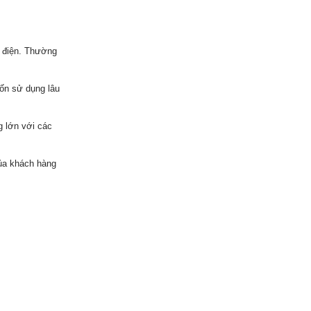
m điện. Thường
uốn sử dụng lâu
g lớn với các
ủa khách hàng