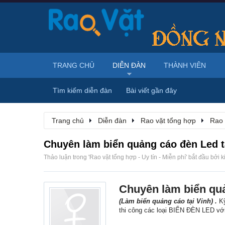
TRANG CHỦ
DIỄN ĐÀN
THÀNH VIÊN
Tìm kiếm diễn đàn
Bài viết gần đây
Trang chủ
Diễn đàn
Rao vặt tổng hợp
Rao 
Chuyên làm biển quảng cáo đèn Led t
Thảo luận trong '
Rao vặt tổng hợp - Uy tín - Miễn phí
' bắt đầu bởi
k
Chuyên làm biển quả
(Làm biển quảng cáo tại Vinh) .
Kỹ
thi công các loại BIỂN ĐÈN LED vớ