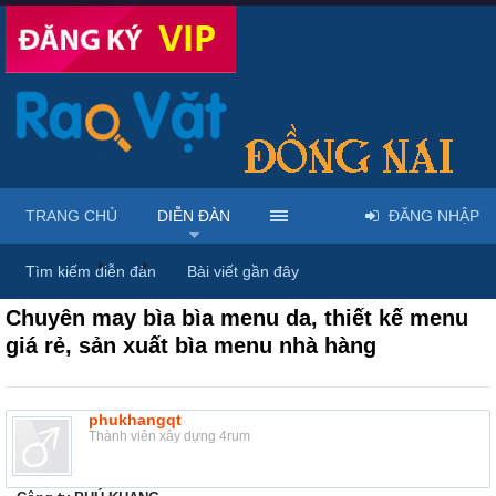
TRANG CHỦ
DIỄN ĐÀN
ĐĂNG NHẬP
Diễn đàn
...
Rao vặt tổng hợp - Uy tín - Miễn phí
Tìm kiếm diễn đàn
Bài viết gần đây
Chuyên may bìa bìa menu da, thiết kế menu
giá rẻ, sản xuất bìa menu nhà hàng
phukhangqt
Thành viên xây dựng 4rum