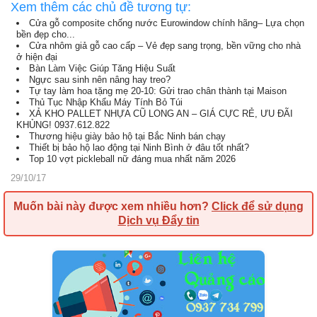
Xem thêm các chủ đề tương tự:
Cửa gỗ composite chống nước Eurowindow chính hãng– Lựa chọn
bền đẹp cho...
Cửa nhôm giả gỗ cao cấp – Vẻ đẹp sang trọng, bền vững cho nhà
ở hiện đại
Bàn Làm Việc Giúp Tăng Hiệu Suất
Ngực sau sinh nên nâng hay treo?
Tự tay làm hoa tặng mẹ 20-10: Gửi trao chân thành tại Maison
Thủ Tục Nhập Khẩu Máy Tính Bỏ Túi
XẢ KHO PALLET NHỰA CŨ LONG AN – GIÁ CỰC RẺ, ƯU ĐÃI
KHỦNG! 0937.612.822
Thương hiệu giày bảo hộ tại Bắc Ninh bán chạy
Thiết bị bảo hộ lao động tại Ninh Bình ở đâu tốt nhất?
Top 10 vợt pickleball nữ đáng mua nhất năm 2026
29/10/17
Muốn bài này được xem nhiều hơn?
Click để sử dụng
Dịch vụ Đẩy tin