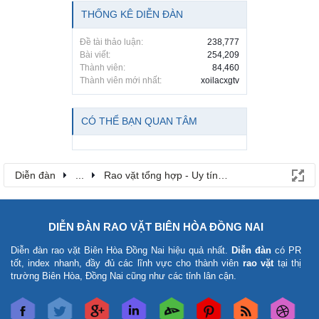
THỐNG KÊ DIỄN ĐÀN
Đề tài thảo luận:
238,777
Bài viết:
254,209
Thành viên:
84,460
Thành viên mới nhất:
xoilacxgtv
CÓ THỂ BẠN QUAN TÂM
Diễn đàn
...
Rao vặt tổng hợp - Uy tín - Miễn phí
DIỄN ĐÀN RAO VẶT BIÊN HÒA ĐỒNG NAI
Diễn đàn rao vặt Biên Hòa Đồng Nai
hiệu quả nhất.
Diễn đàn
có PR
tốt, index nhanh, đầy đủ các lĩnh vực cho thành viên
rao vặt
tại thị
trường Biên Hòa, Đồng Nai cũng như các tỉnh lân cận.