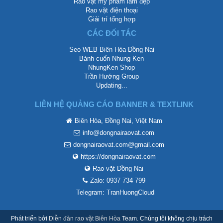
Rao vặt mỹ phẩm làm đẹp
Rao vặt điện thoại
Giải trí tổng hợp
CÁC ĐỐI TÁC
Seo WEB Biên Hòa Đồng Nai
Bánh cuốn Nhung Ken
NhungKen Shop
Trần Hướng Group
Updating...
LIÊN HỆ QUẢNG CÁO BANNER & TEXTLINK
Biên Hòa, Đồng Nai, Việt Nam
info@dongnairaovat.com
dongnairaovat.com@gmail.com
https://dongnairaovat.com
Rao vặt Đồng Nai
Zalo: 0937 734 799
Telegram: TranHuongCloud
Phát triển bởi
Diễn đàn rao vặt Biên Hòa
Team. Chúng tôi không chịu trách