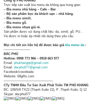
Công ty PHÚ KHANG
Trực tiếp sản xuất bìa menu da không qua trung gian:
– Bìa menu nhà hàng – Cafe – Bar
–
Bộ sản phẩm bọc da khách sạn – nhà hàng.
–
Bìa menu simili.
–
Bìa menu gỗ.
–
Bìa menu nhựa giá rẻ.
Sản phẩm được sử dụng chất liệu: da, simili, gỗ, PU…
Và được in hoặc ép nhiệt nội dung theo yêu cầu.
Mọi chi tiết xin liên hệ để được báo giá
bìa menu da
:
————————-
ĐẮC PHÚ
Hotline: 0908 773 966 – 0918 663 977
Email:
phukhangqt@gmail.com
Email:
dacphu077@gmail.com
Facebook/cosobiada
Website: 68gifts.com
———————————————-
CTy TNHH Đầu Tư Sản Xuất Phát Triển TM PHÚ KHANG
ĐC: 109/5/9 TX22 (Thạnh Xuân 22), P .Thạnh Xuân, Q.12
Skype: dacphu077