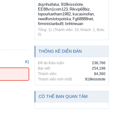
duynhutlatui
918kissslote
,
,
EE88vn1com123
Rikvip68biz
,
,
lopourluetham1982
kucasinofan
,
,
needforslotspolska
Fg68888net
,
,
firministanbul9
tinhtrieuan
,
Tổng: 11 (Thành viên: 10, Khách: 1, Bots:
0)
THỐNG KÊ DIỄN ĐÀN
#1
Đề tài thảo luận:
238,766
Bài viết:
254,198
Thành viên:
84,360
Thành viên mới nhất:
918kissslote
CÓ THỂ BẠN QUAN TÂM