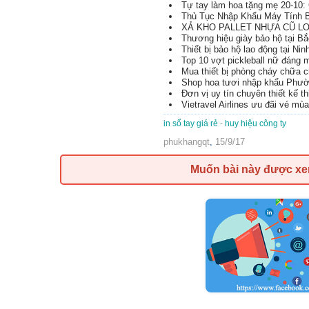
Tự tay làm hoa tặng mẹ 20-10: 
Thủ Tục Nhập Khẩu Máy Tính B
XẢ KHO PALLET NHỰA CŨ LON
Thương hiệu giày bảo hộ tại B
Thiết bị bảo hộ lao động tại Nin
Top 10 vợt pickleball nữ đáng
Mua thiết bị phòng cháy chữa 
Shop hoa tươi nhập khẩu Phườ
Đơn vị uy tín chuyên thiết kế t
Vietravel Airlines ưu đãi vé mù
in sổ tay giá rẻ
-
huy hiệu công ty
phukhangqt
,
15/9/17
Muốn bài này được x