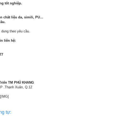
ng tốt nghiệp.
n chất liệu da, simili, PU…
cầu.
 dung theo yêu cầu.
in liên hệ:
77
 Triển TM PHÚ KHANG
 P .Thạnh Xuân, Q.12
ng tự: