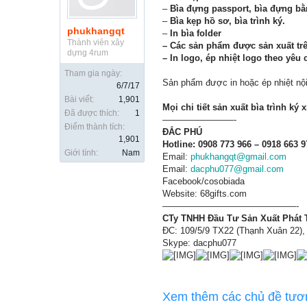
–
Bìa đựng passport, bìa đựng bằ
–
Bìa kẹp hồ sơ, bìa trình ký.
phukhangqt
–
In bìa folder
Thành viên xây
– Các sản phẩm được sản xuất trê
dựng 4rum
– In logo, ép nhiệt logo theo yêu 
Tham gia ngày:
Sản phẩm được in hoặc ép nhiệt nội
6/7/17
Bài viết:
1,901
Mọi chi tiết sản xuất bìa trình ký x
Đã được thích:
1
————————-
Điểm thành tích:
ĐẮC PHÚ
1,901
Hotline: 0908 773 966 – 0918 663 9
Giới tính:
Nam
Email:
phukhangqt@gmail.com
Email:
dacphu077@gmail.com
Facebook/cosobiada
Website: 68gifts.com
———————————————-
CTy TNHH Đầu Tư Sản Xuất Phát
ĐC: 109/5/9 TX22 (Thạnh Xuân 22),
Skype: dacphu077
Xem thêm các chủ đề tươ