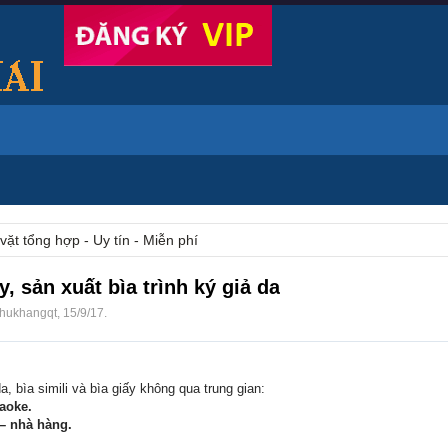
vặt tổng hợp - Uy tín - Miễn phí
, sản xuất bìa trình ký giả da
hukhangqt
,
15/9/17
.
, bìa simili và bìa giấy không qua trung gian:
aoke.
– nhà hàng.