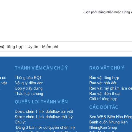
(Bạn phải Đăng nhập hoặc Đăng ký đ
vặt tổng hợp - Uy tín - Miễn phí
THÀNH VIÊN CẦN CHÚ Ý
RAO VẶT CHÚ Ý
n
có
Thông báo BQT
Rao vặt tổng hợp
 vặt
Nội quy diễn đàn
Rao vặt nhà đất
.
Góp ý xây dựng
Rao vặt mỹ phẩm làm đ
Thảo luận chung
Rao vặt điện thoại
Giải trí tổng hợp
QUYỀN LỢI THÀNH VIÊN
CÁC ĐỐI TÁC
Được chèn 1 link dofollow bài viết
Được chèn 1 link dofollow chữ ký
Seo WEB Biên Hòa Đồng
Chú ý:
Bánh cuốn Nhung Ken
-Đăng 3 bài mới có quyền chèn link
NhungKen Shop