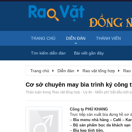
TRANG CHỦ
DIỄN ĐÀN
THÀNH VIÊN
Tìm kiếm diễn đàn
Bài viết gần đây
Trang chủ
Diễn đàn
Rao vặt tổng hợp
Rao 
Cơ sở chuyên may bìa trình ký công ty
Thảo luận trong '
Rao vặt tổng hợp - Uy tín - Miễn phí
' bắt đầu bởi
p
Công ty PHÚ KHANG
Trực tiếp sản xuất bìa đựng hồ sơ da
–
Bìa menu nhà hàng – Café – Kar
–
Bộ sản phẩm bọc da khách sạn 
–
Bìa kẹp tính tiền.