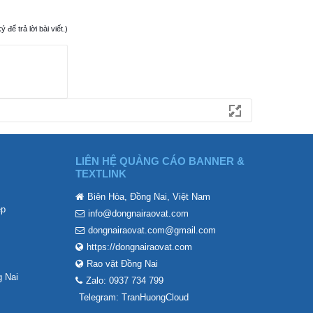
ể trả lời bài viết.)
LIÊN HỆ QUẢNG CÁO BANNER &
TEXTLINK
Biên Hòa, Đồng Nai, Việt Nam
ẹp
info@dongnairaovat.com
dongnairaovat.com@gmail.com
https://dongnairaovat.com
Rao vặt Đồng Nai
 Nai
Zalo: 0937 734 799
Telegram: TranHuongCloud