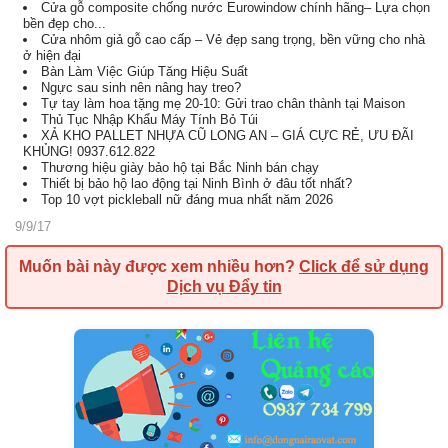
Cửa gỗ composite chống nước Eurowindow chính hãng– Lựa chọn
bền đẹp cho...
Cửa nhôm giả gỗ cao cấp – Vẻ đẹp sang trọng, bền vững cho nhà
ở hiện đại
Bàn Làm Việc Giúp Tăng Hiệu Suất
Ngực sau sinh nên nâng hay treo?
Tự tay làm hoa tặng mẹ 20-10: Gửi trao chân thành tại Maison
Thủ Tục Nhập Khẩu Máy Tính Bỏ Túi
XẢ KHO PALLET NHỰA CŨ LONG AN – GIÁ CỰC RẺ, ƯU ĐÃI
KHỦNG! 0937.612.822
Thương hiệu giày bảo hộ tại Bắc Ninh bán chạy
Thiết bị bảo hộ lao động tại Ninh Bình ở đâu tốt nhất?
Top 10 vợt pickleball nữ đáng mua nhất năm 2026
9/9/17
Muốn bài này được xem nhiều hơn?
Click để sử dụng
Dịch vụ Đẩy tin