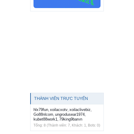
THÀNH VIÊN TRỰC TUYẾN
hlx79fun
xoilacxotv
xoilaclivebiz
,
,
,
Go88nlcom
ungrodusear1974
,
,
kubet88work1
79king9barvn
,
Tổng: 8 (Thành viên: 7, Khách: 1, Bots: 0)