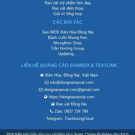
Rao vặt mỹ phẩm làm đẹp
Rao vặt điện thoại
Giải trí tổng hợp
CÁC ĐỐI TÁC
Seo WEB Biên Hòa Đồng Nai
Bánh cuốn Nhung Ken
NhungKen Shop
Trần Hướng Group
Updating...
LIÊN HỆ QUẢNG CÁO BANNER & TEXTLINK
Biên Hòa, Đồng Nai, Việt Nam
info@dongnairaovat.com
dongnairaovat.com@gmail.com
https://dongnairaovat.com
Rao vặt Đồng Nai
Zalo: 0937 734 799
Telegram: TranHuongCloud
Phát triển bởi
Diễn đàn rao vặt Biên Hòa
Team. Chúng tôi không chịu trách