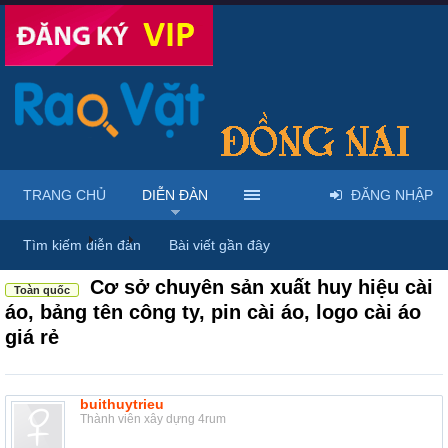
TRANG CHỦ
DIỄN ĐÀN
ĐĂNG NHẬP
Diễn đàn
...
Rao vặt tổng hợp - Uy tín - Miễn phí
Tìm kiếm diễn đàn
Bài viết gần đây
Cơ sở chuyên sản xuất huy hiệu cài
Toàn quốc
áo, bảng tên công ty, pin cài áo, logo cài áo
giá rẻ
buithuytrieu
Thành viên xây dựng 4rum