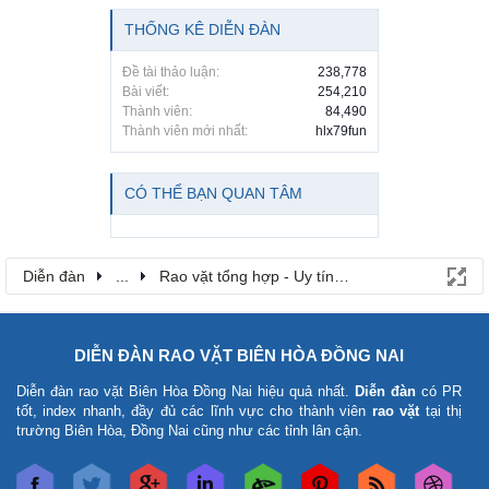
THỐNG KÊ DIỄN ĐÀN
Đề tài thảo luận:
238,778
Bài viết:
254,210
Thành viên:
84,490
Thành viên mới nhất:
hlx79fun
CÓ THỂ BẠN QUAN TÂM
Diễn đàn
...
Rao vặt tổng hợp - Uy tín - Miễn phí
DIỄN ĐÀN RAO VẶT BIÊN HÒA ĐỒNG NAI
Diễn đàn rao vặt Biên Hòa Đồng Nai
hiệu quả nhất.
Diễn đàn
có PR
tốt, index nhanh, đầy đủ các lĩnh vực cho thành viên
rao vặt
tại thị
trường Biên Hòa, Đồng Nai cũng như các tỉnh lân cận.