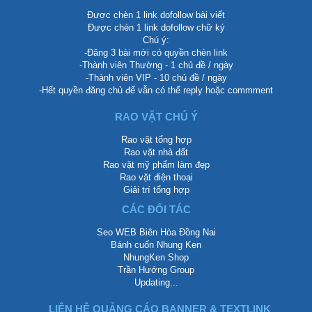
Được chèn 1 link dofollow bài viết
Được chèn 1 link dofollow chữ ký
Chú ý:
-Đăng 3 bài mới có quyền chèn link
-Thành viên Thường - 1 chủ đề / ngày
-Thành viên VIP - 10 chủ đề / ngày
-Hết quyền đăng chủ để vẫn có thể reply hoặc commment
RAO VẶT CHÚ Ý
Rao vặt tổng hợp
Rao vặt nhà đất
Rao vặt mỹ phẩm làm đẹp
Rao vặt điện thoại
Giải trí tổng hợp
CÁC ĐỐI TÁC
Seo WEB Biên Hòa Đồng Nai
Bánh cuốn Nhung Ken
NhungKen Shop
Trần Hướng Group
Updating...
LIÊN HỆ QUẢNG CÁO BANNER & TEXTLINK