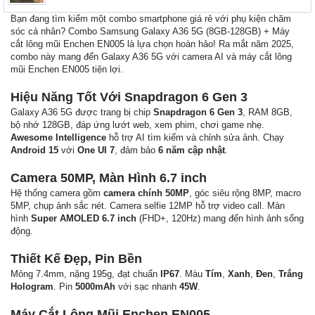
Bạn đang tìm kiếm một combo smartphone giá rẻ với phụ kiện chăm
sóc cá nhân? Combo Samsung Galaxy A36 5G (8GB-128GB) + Máy
cắt lông mũi Enchen EN005 là lựa chọn hoàn hảo! Ra mắt năm 2025,
combo này mang đến Galaxy A36 5G với camera AI và máy cắt lông
mũi Enchen EN005 tiện lợi.
Hiệu Năng Tốt Với Snapdragon 6 Gen 3
Galaxy A36 5G được trang bị chip
Snapdragon 6 Gen 3
, RAM 8GB,
bộ nhớ 128GB, đáp ứng lướt web, xem phim, chơi game nhẹ.
Awesome Intelligence
hỗ trợ AI tìm kiếm và chỉnh sửa ảnh. Chạy
Android 15
với
One UI 7
, đảm bảo
6 năm cập nhật
.
Camera 50MP, Màn Hình 6.7 inch
Hệ thống camera gồm
camera chính 50MP
, góc siêu rộng 8MP, macro
5MP, chụp ảnh sắc nét. Camera selfie 12MP hỗ trợ video call. Màn
hình
Super AMOLED 6.7 inch
(FHD+, 120Hz) mang đến hình ảnh sống
động.
Thiết Kế Đẹp, Pin Bền
Mỏng 7.4mm, nặng 195g, đạt chuẩn
IP67
. Màu
Tím
,
Xanh
,
Đen
,
Trắng
Hologram
. Pin
5000mAh
với sạc nhanh
45W
.
Máy Cắt Lông Mũi Enchen EN005