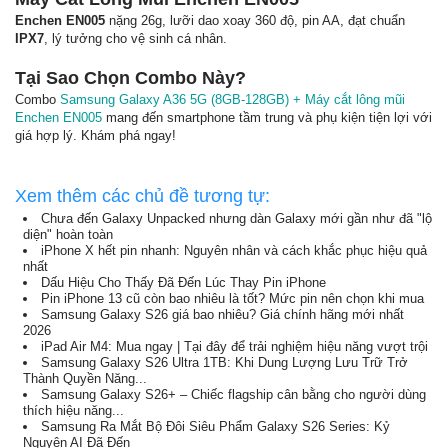
Enchen EN005
nặng 26g, lưỡi dao xoay 360 độ, pin AA, đạt chuẩn
IPX7
, lý tưởng cho vệ sinh cá nhân.
Tại Sao Chọn Combo Này?
Combo
Samsung Galaxy A36 5G (8GB-128GB) + Máy cắt lông mũi
Enchen EN005
mang đến smartphone tầm trung và phụ kiện tiện lợi với
giá hợp lý. Khám phá ngay!
Xem thêm các chủ đề tương tự:
Chưa đến Galaxy Unpacked nhưng dàn Galaxy mới gần như đã "lộ
diện" hoàn toàn
iPhone X hết pin nhanh: Nguyên nhân và cách khắc phục hiệu quả
nhất
Dấu Hiệu Cho Thấy Đã Đến Lúc Thay Pin iPhone
Pin iPhone 13 cũ còn bao nhiêu là tốt? Mức pin nên chọn khi mua
Samsung Galaxy S26 giá bao nhiêu? Giá chính hãng mới nhất
2026
iPad Air M4: Mua ngay | Tại đây để trải nghiệm hiệu năng vượt trội
Samsung Galaxy S26 Ultra 1TB: Khi Dung Lượng Lưu Trữ Trở
Thành Quyền Năng...
Samsung Galaxy S26+ – Chiếc flagship cân bằng cho người dùng
thích hiệu năng...
Samsung Ra Mắt Bộ Đôi Siêu Phẩm Galaxy S26 Series: Kỷ
Nguyên AI Đã Đến