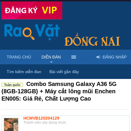
TRANG CHỦ
DIỄN ĐÀN
ĐĂNG NHẬP
Diễn đàn
...
Mua bán & sửa điện thoại
Tìm kiếm diễn đàn
Bài viết gần đây
Combo Samsung Galaxy A36 5G
Toàn quốc
(8GB-128GB) + Máy cắt lông mũi Enchen
EN005: Giá Rẻ, Chất Lượng Cao
HCMVB120204129
Thành viên xây dựng 4rum