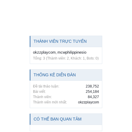
THÀNH VIÊN TRỰC TUYẾN
okzzplaycom
mcwphilippinesio
,
Tổng: 3 (Thành viên: 2, Khách: 1, Bots: 0)
THỐNG KÊ DIỄN ĐÀN
Đề tài thảo luận:
238,752
Bài viết:
254,184
Thành viên:
84,327
Thành viên mới nhất:
okzzplaycom
CÓ THỂ BẠN QUAN TÂM