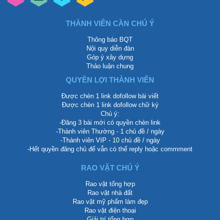
THÀNH VIÊN CẦN CHÚ Ý
Thông báo BQT
Nội quy diễn đàn
Góp ý xây dựng
Thảo luận chung
QUYỀN LỢI THÀNH VIÊN
Được chèn 1 link dofollow bài viết
Được chèn 1 link dofollow chữ ký
Chú ý:
-Đăng 3 bài mới có quyền chèn link
-Thành viên Thường - 1 chủ đề / ngày
-Thành viên VIP - 10 chủ đề / ngày
-Hết quyền đăng chủ để vẫn có thể reply hoặc commment
RAO VẶT CHÚ Ý
Rao vặt tổng hợp
Rao vặt nhà đất
Rao vặt mỹ phẩm làm đẹp
Rao vặt điện thoại
Giải trí tổng hợp