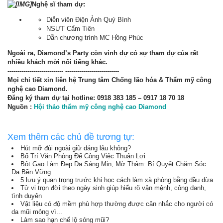
Nghệ sĩ tham dự:
Diễn viên Điện Ảnh Quý Bình
NSƯT Cẩm Tiên
Dẫn chương trình MC Hồng Phúc
Ngoài ra, Diamond’s Party còn vinh dự có sự tham dự của rất
nhiều khách mời nổi tiếng khác.
---------------------------- ---------------------------
Mọi chi tiết xin liên hệ Trung tâm Chống lão hóa & Thẩm mỹ công
nghệ cao Diamond.
Đăng ký tham dự tại hotline: 0918 383 185 – 0917 18 70 18
Nguồn :
Hội thảo thẩm mỹ công nghệ cao Diamond
Xem thêm các chủ đề tương tự:
Hút mỡ đùi ngoài giữ dáng lâu không?
Bố Trí Văn Phòng Để Công Việc Thuận Lợi
Bột Gạo Làm Đẹp Da Sáng Mịn, Mờ Thâm: Bí Quyết Chăm Sóc
Da Bền Vững
5 lưu ý quan trọng trước khi học cách làm xà phòng bằng dầu dừa
Tử vi trọn đời theo ngày sinh giúp hiểu rõ vận mệnh, công danh,
tình duyên
Vật liệu có độ mềm phù hợp thường được cân nhắc cho người có
da mũi mỏng vì...
Làm sao hạn chế lộ sóng mũi?