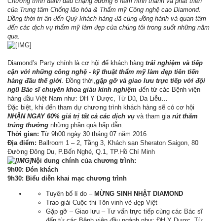
Chương trình đánh dấu chặng đường 6 năm hình thành và phát triển
của Trung tâm Chống lão hóa & Thẩm mỹ Công nghệ cao Diamond.
Đồng thời tri ân đến Quý khách hàng đã cùng đồng hành và quan tâm
đến các dịch vụ thẩm mỹ làm đẹp của chúng tôi trong suốt những năm
qua.
Diamond’s Party chính là cơ hội để khách hàng
trải nghiệm và tiếp
cận với những công nghệ - kỹ thuật thẩm mỹ làm đẹp tiên tiến
hàng đầu thế giới
.
Đồng thời,
gặp gỡ và giao lưu trực tiếp với đội
ngũ Bác sĩ chuyên khoa giàu kinh nghiệm
đến từ các Bệnh viện
hàng đầu Việt Nam như: ĐH Y Dược, Từ Dũ, Da Liễu…
Đặc biệt, khi đến tham dự chương trình khách hàng sẽ có cơ hội
NHẬN NGAY 60% giá trị tất cả các dịch vụ
và tham gia
rút thăm
trúng thưởng
những phần quà hấp dẫn.
Thời gian:
Từ 9h00 ngày 30 tháng 07 năm 2016
Địa điểm:
Ballroom 1 – 2, Tầng 3, Khách sạn Sheraton Saigon, 80
Đường Đông Du, P.Bến Nghé, Q.1, TP.Hồ Chí Minh
Nội dung chính của chương trình:
9h00: Đón khách
9h30: Biểu diễn khai mạc chương trình
Tuyên bố lí do –
MỪNG SINH NHẬT DIAMOND
Trao giải Cuộc thi Tôn vinh vẻ đẹp Việt
Gặp gỡ – Giao lưu – Tư vấn trực tiếp cùng các Bác sĩ
đến từ các Bệnh viện đầu ngành như: ĐH Y Dược, Từ