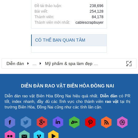
Đề tài thảo luận:
238,696
Bài viết:
254,128
Thành viên:
84,178
Thành viên mới nhất:
cablescrapbuyer
CÓ THỂ BẠN QUAN TÂM
Diễn đàn
...
Mỹ phẩm & spa làm đẹp tại Đồng Nai
DIỄN ĐÀN RAO VẶT BIÊN HÒA ĐỒNG NAI
Diễn đàn rao vặt Biên Hòa Đồng Nai
hiệu quả nhất.
Diễn đàn
có PR
tốt, index nhanh, đầy đủ các lĩnh vực cho thành viên
rao vặt
tại thị
trường Biên Hòa, Đồng Nai cũng như các tỉnh lân cận.