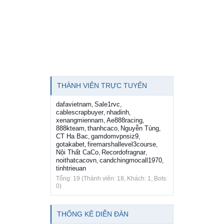
THÀNH VIÊN TRỰC TUYẾN
dafavietnam
Sale1rvc
,
,
cablescrapbuyer
nhadinh
,
,
xenangmiennam
Ae888racing
,
,
888kteam
thanhcaco
Nguyễn Tùng
,
,
,
CT Ha Bac
gamdomvpnsiz9
,
,
gotakabet
firemarshallevel3course
,
,
Nội Thất CaCo
Recordofragnar
,
,
noithatcacovn
candchingmocall1970
,
,
tinhtrieuan
Tổng: 19 (Thành viên: 18, Khách: 1, Bots:
0)
THỐNG KÊ DIỄN ĐÀN