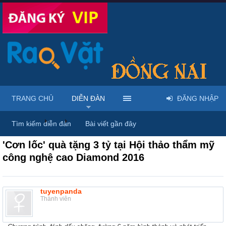
TRANG CHỦ
DIỄN ĐÀN
ĐĂNG NHẬP
Diễn đàn
...
Mỹ phẩm & spa làm đẹp tại Đồng Nai
Tìm kiếm diễn đàn
Bài viết gần đây
'Cơn lốc' quà tặng 3 tỷ tại Hội thảo thẩm mỹ
công nghệ cao Diamond 2016
tuyenpanda
Thành viên