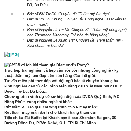
Dũ, Da Diễu…
Bác sĩ BV Từ Dũ: Chuyên đề “Thẩm mỹ âm đạo”.
Bác sĩ Vũ Thị Nhung: Chuyên đề “Công nghệ Laser điều trị
mụn – nám”.
Bác sĩ Nguyễn Lê Trà Mi: Chuyên đề “Thẩm mỹ công nghệ
cao Thermage Ultherapy, Trẻ hóa da bằng vàng”.
Bác sĩ Nguyễn Lê Xuân Thi: Chuyên đề “Tiêm thẩm mỹ -
Xóa nhăn, trẻ hóa da”.
Lợi ích khi tham gia Diamond’s Party?
Trực tiếp trải nghiệm và tiếp cận với với những công nghệ - kỹ
thuật thẩm mỹ làm đẹp tiên tiến hàng đầu thế giới.
Tư vấn miễn phí trực tiếp với đội ngũ bác sĩ chuyên khoa giàu
kinh nghiệm đến từ các Bệnh viện hàng đầu Việt Nam như: ĐH Y
Dược, Từ Dũ, Da Liễu…
Chương trình vinh dự có sự hiện diện của DVĐA Quý Bình, MC
Hồng Phúc, cùng nhiều nghệ sĩ khác.
Rút thăm & Trao giải
chương trình “Số 6 may mắn”.
Rút thăm may mắn
dành cho khách hàng tham dự.
Tiệc chiêu đãi Buffet tại Khách sạn 5 sao Sheraton Saigon
, 80
Đường Đông Du, P.Bến Nghé, Q.1, TP.Hồ Chí Minh.