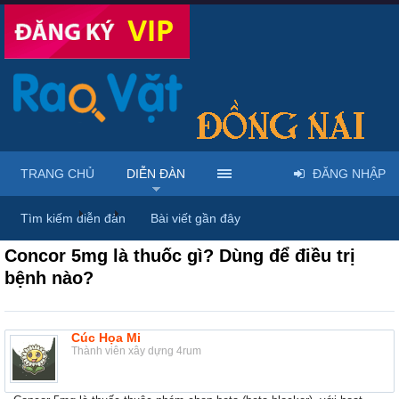
TRANG CHỦ
DIỄN ĐÀN
ĐĂNG NHẬP
Diễn đàn
...
Thảo luận chung & chia sẻ kinh nghiệm
Tìm kiếm diễn đàn
Bài viết gần đây
Concor 5mg là thuốc gì? Dùng để điều trị
bệnh nào?
Cúc Họa Mi
Thành viên xây dựng 4rum