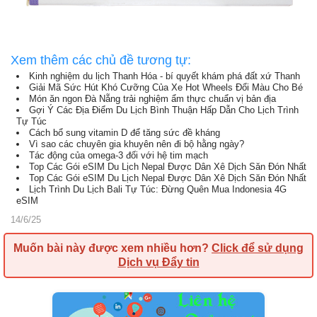
Xem thêm các chủ đề tương tự:
Kinh nghiệm du lịch Thanh Hóa - bí quyết khám phá đất xứ Thanh
Giải Mã Sức Hút Khó Cưỡng Của Xe Hot Wheels Đổi Màu Cho Bé
Món ăn ngon Đà Nẵng trải nghiệm ẩm thực chuẩn vị bản địa
Gợi Ý Các Địa Điểm Du Lịch Bình Thuận Hấp Dẫn Cho Lịch Trình
Tự Túc
Cách bổ sung vitamin D để tăng sức đề kháng
Vì sao các chuyên gia khuyên nên đi bộ hằng ngày?
Tác động của omega-3 đối với hệ tim mạch
Top Các Gói eSIM Du Lịch Nepal Được Dân Xê Dịch Săn Đón Nhất
Top Các Gói eSIM Du Lịch Nepal Được Dân Xê Dịch Săn Đón Nhất
Lịch Trình Du Lịch Bali Tự Túc: Đừng Quên Mua Indonesia 4G
eSIM
14/6/25
Muốn bài này được xem nhiều hơn?
Click để sử dụng
Dịch vụ Đẩy tin