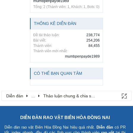
mumbpenpayde1989
Tổng: 2 (Thành viên: 1, Khách: 1, Bots: 0)
THỐNG KÊ DIỄN ĐÀN
Đề tài thảo luận:
238,774
Bài viết:
254,206
Thành viên:
84,455
Thành viên mới nhất:
mumbpenpayde1989
CÓ THỂ BẠN QUAN TÂM
Diễn đàn
...
Thảo luận chung & chia sẻ kinh nghiệm
DIỄN ĐÀN RAO VẶT BIÊN HÒA ĐỒNG NAI
Diễn đàn rao vặt Biên Hòa Đồng Nai
hiệu quả nhất.
Diễn đàn
có PR
tốt, index nhanh, đầy đủ các lĩnh vực cho thành viên
rao vặt
tại thị