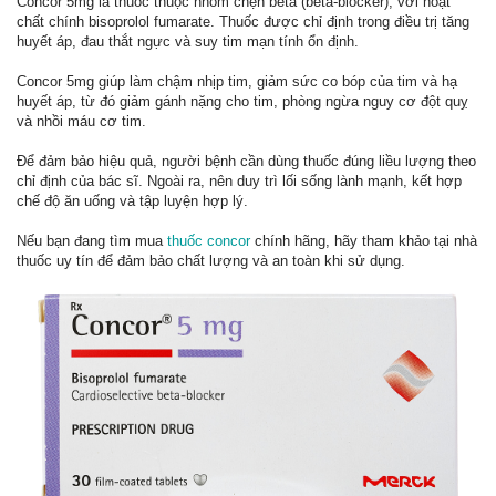
Concor 5mg là thuốc thuộc nhóm chẹn beta (beta-blocker), với hoạt
chất chính bisoprolol fumarate. Thuốc được chỉ định trong điều trị tăng
huyết áp, đau thắt ngực và suy tim mạn tính ổn định.
Concor 5mg giúp làm chậm nhịp tim, giảm sức co bóp của tim và hạ
huyết áp, từ đó giảm gánh nặng cho tim, phòng ngừa nguy cơ đột quỵ
và nhồi máu cơ tim.
Để đảm bảo hiệu quả, người bệnh cần dùng thuốc đúng liều lượng theo
chỉ định của bác sĩ. Ngoài ra, nên duy trì lối sống lành mạnh, kết hợp
chế độ ăn uống và tập luyện hợp lý.
Nếu bạn đang tìm mua
thuốc concor
chính hãng, hãy tham khảo tại nhà
thuốc uy tín để đảm bảo chất lượng và an toàn khi sử dụng.