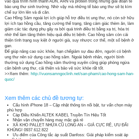
vào quá trình hình thành ADN, ARN và protein trong những giai đoạn tế
bào ung thư sinh trưởng. Nhờ vậy mà những tế bào ung thư sẽ bị kìm
chế sự lớn lên và di căn.
Cao Hồng Sâm ngoài lợi ích giúp hỗ trợ điều trị ung thư, nó còn sở hữu
lợi ích tạo hồng cầu, tăng cường thể trạng, tăng cảm giác thèm ăn, làm
giảm các tác dụng phụ gây ra bởi quá trinh điều trị bằng xạ trị, hóa trị
nhờ thế làm tăng thêm hiệu quả điều trị bệnh. Cao hồng sâm còn cải
thiện tình trạng suy kiệt ở người già, suy nhược cơ thể, một số bệnh ở
gan.
Để giúp nâng cao sức khỏe, hạn chếgiảm sự đau đớn, người có bệnh
ung thư nên sử dụng cao hồng sâm. Ngoài bệnh nhân, người bình
thường sử dụng Cao hồng sâm thường xuyên cũng giúp phòng ngừa
căn bệnh ung thư, cải thiện và bảo vệ sức khỏe rất tốt.
>>Xem thêm:
http://vuonsamngoclinh.net/san-pham/cao-hong-sam-han-
quoc/
Xem thêm các chủ đề tương tự:
Cấu hình iPhone 18 – Cập nhật thông tin nổi bật, tư vấn chọn máy
phù hợp
Cáp Điều Khiển ALTEK KABEL Truyền Tín Hiệu Tốt
Nhận vận chuyển hàng may mặc giá rẻ
XẢ KHO PALLET NHỰA CŨ LONG AN – GIÁ CỰC RẺ, ƯU ĐÃI
KHỦNG! 0937.612.822
Ưu điểm của Công tắc áp suất Danfoss: Giải pháp kiểm soát áp