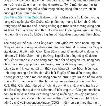
Ung thư là loại bệnh nguy hiểm và đáng sợ, hiện nay ung thư đang có
xu hướng gia tăng nhanh chóng ở nước ta. Tỷ lệ mất do ung thư tại
Việt Nam được công bố là nằm trong những hàng đầu so với nhiều
quốc gia khác trên toàn cầu.
Cao Hồng Sâm Hàn Quốc
là dược phẩm chăm sóc sức khỏe thượng
hạng của quốc gia Hàn Quốc, sản phẩm này mang lại lợi ích rất tốt
trong việc hỗ trợ ức chế, phòng chống quá trình sinh trưởng cũng như
sự biến đổi của tế bào ung thư. Đối với sức khỏe người bệnh ung thư,
nó giúp nâng cao sức khỏe và giảm bớt đau đớn trong quá trình chữa
trị.
Tác dụng cụ thể của Cao Hồng Sâm Hàn Quốc với bệnh nhân ung thư
Nguyên liệu là những cư nhân sâm hàn quốc tươi đủ 6 năm tuổi đã qua
giai đoạn chế biến, nên Cao Hồng Sâm mang tới nhiều công dụng hơn
hẳn so với Nhân Sâm thông thường. Ngoài các công năng đã được
biết đến từ trước của cao hông sâm như bồi bổ nguyên khí, nâng cao
chức năng não, giúp tuần hoàn máu, làm da dẻ hồng hào,… thì gần
đây, các nhà khoa học đã tìm thấy cao hồng sâm sở hữu nhiều hoạt
tính tăng cường hệ miễn dịch đặc biệt là giúp hỗ trợ điều trị ung thư.
Không phải tự nhiên mà cao hồng sâm sở hữu được lợi ích hỗ trợ điều
trị ung thư, mà nhờ nhữn thành phần ginsenosides có trong nó như
Rg3, Rh2. Các chất trên có lợi ích hỗ trợ khống chế, phòng tránh sự
lớn lên cũng như quá trình biến của tế bào ung thư. Các ginsenosides
còn sở hữu lợi ích với việc nâng cao hệ miễn dịch, vì vậy giúp tăng
cường khả năng chống khối u của cơ thể. Chất Ginsenosid RH2 trực
tiếp ức chế yclindependentkinase (CDK) - một men sinh học tham gia