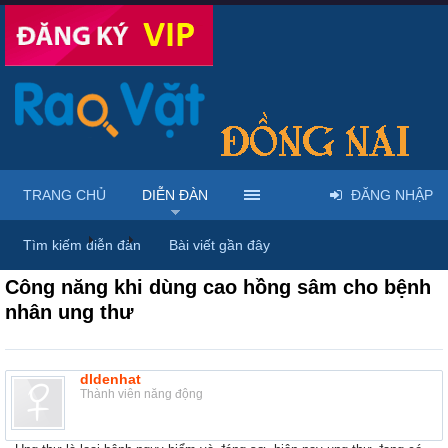
TRANG CHỦ
DIỄN ĐÀN
ĐĂNG NHẬP
Diễn đàn
...
Rao vặt tổng hợp - Uy tín - Miễn phí
Tìm kiếm diễn đàn
Bài viết gần đây
Công năng khi dùng cao hồng sâm cho bệnh
nhân ung thư
dldenhat
Thành viên năng động