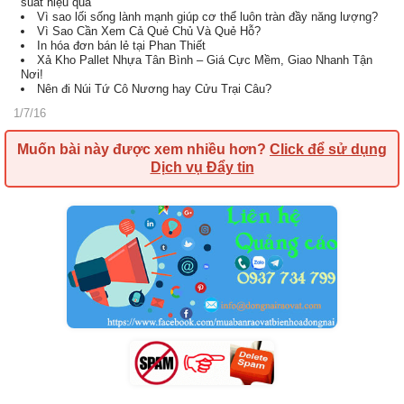
suất hiệu quả
Vì sao lối sống lành mạnh giúp cơ thể luôn tràn đầy năng lượng?
Vì Sao Cần Xem Cả Quẻ Chủ Và Quẻ Hỗ?
In hóa đơn bán lẻ tại Phan Thiết
Xả Kho Pallet Nhựa Tân Bình – Giá Cực Mềm, Giao Nhanh Tận
Nơi!
Nên đi Núi Tứ Cô Nương hay Cửu Trại Câu?
1/7/16
Muốn bài này được xem nhiều hơn?
Click để sử dụng
Dịch vụ Đẩy tin