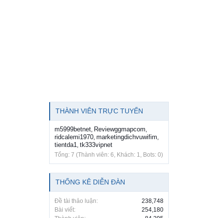
THÀNH VIÊN TRỰC TUYẾN
m5999betnet
Reviewggmapcom
,
,
ridcalemi1970
marketingdichvuwifim
,
,
tientda1
tk333vipnet
,
Tổng: 7 (Thành viên: 6, Khách: 1, Bots: 0)
THỐNG KÊ DIỄN ĐÀN
Đề tài thảo luận:
238,748
Bài viết:
254,180