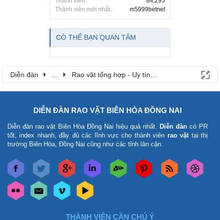
Thành viên:
84,295
Thành viên mới nhất:
m5999betnet
CÓ THỂ BẠN QUAN TÂM
Diễn đàn
...
Rao vặt tổng hợp - Uy tín - Miễn phí
DIỄN ĐÀN RAO VẶT BIÊN HÒA ĐỒNG NAI
Diễn đàn rao vặt Biên Hòa Đồng Nai
hiệu quả nhất.
Diễn đàn
có PR
tốt, index nhanh, đầy đủ các lĩnh vực cho thành viên
rao vặt
tại thị
trường Biên Hòa, Đồng Nai cũng như các tỉnh lân cận.
THÀNH VIÊN CẦN CHÚ Ý