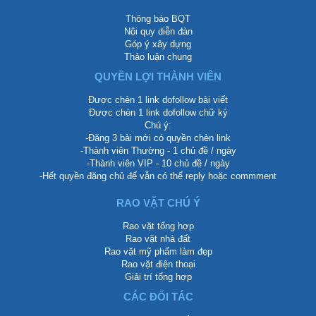
Thông báo BQT
Nội quy diễn đàn
Góp ý xây dựng
Thảo luận chung
QUYỀN LỢI THÀNH VIÊN
Được chèn 1 link dofollow bài viết
Được chèn 1 link dofollow chữ ký
Chú ý:
-Đăng 3 bài mới có quyền chèn link
-Thành viên Thường - 1 chủ đề / ngày
-Thành viên VIP - 10 chủ đề / ngày
-Hết quyền đăng chủ để vẫn có thể reply hoặc commment
RAO VẶT CHÚ Ý
Rao vặt tổng hợp
Rao vặt nhà đất
Rao vặt mỹ phẩm làm đẹp
Rao vặt điện thoại
Giải trí tổng hợp
CÁC ĐỐI TÁC