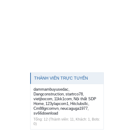
THÀNH VIÊN TRỰC TUYẾN
dammambuyusedac
,
Dangconstruction
startrco78
,
,
vietjbocom
11kk1com
Nội thất SDP
,
,
Home
123ylapcom1
Hitclubsllc
,
,
,
Cm88grcomvn
neucaguga1977
,
,
sv66download
Tổng: 12 (Thành viên: 11, Khách: 1, Bots:
0)