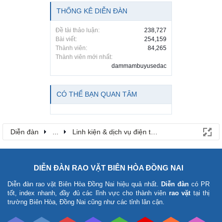
THỐNG KÊ DIỄN ĐÀN
Đề tài thảo luận:
238,727
Bài viết:
254,159
Thành viên:
84,265
Thành viên mới nhất:
dammambuyusedac
CÓ THỂ BẠN QUAN TÂM
Diễn đàn
...
Linh kiện & dịch vụ điện thoại
DIỄN ĐÀN RAO VẶT BIÊN HÒA ĐỒNG NAI
Diễn đàn rao vặt Biên Hòa Đồng Nai
hiệu quả nhất.
Diễn đàn
có PR
tốt, index nhanh, đầy đủ các lĩnh vực cho thành viên
rao vặt
tại thị
trường Biên Hòa, Đồng Nai cũng như các tỉnh lân cận.