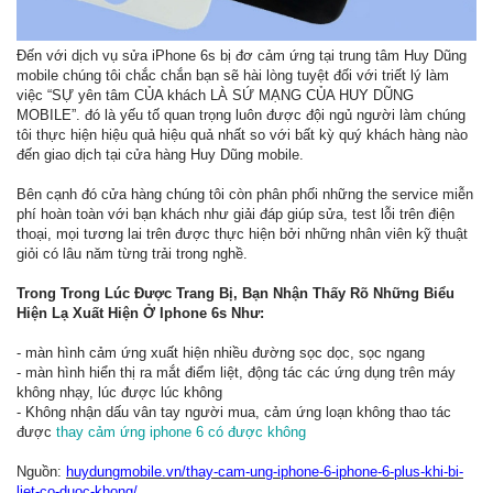
Đến với dịch vụ sửa iPhone 6s bị đơ cảm ứng tại trung tâm Huy Dũng
mobile chúng tôi chắc chắn bạn sẽ hài lòng tuyệt đối với triết lý làm
việc “SỰ yên tâm CỦA khách LÀ SỨ MẠNG CỦA HUY DŨNG
MOBILE”. đó là yếu tố quan trọng luôn được đội ngủ người làm chúng
tôi thực hiện hiệu quả hiệu quả nhất so với bất kỳ quý khách hàng nào
đến giao dịch tại cửa hàng Huy Dũng mobile.
Bên cạnh đó cửa hàng chúng tôi còn phân phối những the service miễn
phí hoàn toàn với bạn khách như giải đáp giúp sửa, test lỗi trên điện
thoại, mọi tương lai trên được thực hiện bởi những nhân viên kỹ thuật
giỏi có lâu năm từng trải trong nghề.
Trong Trong Lúc Được Trang Bị, Bạn Nhận Thấy Rõ Những Biểu
Hiện Lạ Xuất Hiện Ở Iphone 6s Như:
- màn hình cảm ứng xuất hiện nhiều đường sọc dọc, sọc ngang
- màn hình hiển thị ra mắt điểm liệt, động tác các ứng dụng trên máy
không nhạy, lúc được lúc không
- Không nhận dấu vân tay người mua, cảm ứng loạn không thao tác
được
thay cảm ứng iphone 6 có được không
Nguồn:
huydungmobile.vn/thay-cam-ung-iphone-6-iphone-6-plus-khi-bi-
liet-co-duoc-khong/