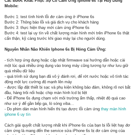
Các Bước Khắc Phục Sự Cố Cảm Ứng Iphone 6s Tại Huy Dũng
Mobile:
Bước 1: test tình hình lỗi đơ cảm ứng ở iPhone 6s
Bước 2: Thông báo lỗi và giá dịch vụ cho khách hàng
Bước 3: thực hiện thay mới cảm ứng iPhone 6s
Bước 4: test lại uy tín về chất lượng màn hình mới trên iPhone 6s thật
cẩn thận, kỹ càng trước khi giao máy lại cho người dùng.
Nguyên Nhân Nào Khiến Iphone 6s Bị Hỏng Cảm Ứng:
- tích hợp ứng dụng hoặc cập nhật firmwave sai hướng dẫn hoặc cài
một lúc quá nhiều ứng dụng vào trong máy cũng tương tự như lưu giữ
quá nhiều dữ liệu
- quá trình sử dụng bạn đã vô ý đánh rơi, để rớt nước hoặc vô tình tác
động một lực cường độ mạnh lên máy
- được lắp đặt thiết bị sạc và phụ kiện không bảo đảm, không rõ nơi bắt
đầu, hàng trôi nổi hoặc chip màn hình lcd bị liệt
- Để iPhone 6s đụng chạm với môi trường ẩm thấp, nhiệt độ quá cao
như sơ ý để gần bếp ga, lò sóng viba…
- Do phim dán màn hình hiển thị tạo được lỗi cảm ứng
thay màn hình
iphone 6 uy tín
Cách giải quyết chất lượng nhất khi iPhone 6s của bạn bị lỗi liệt hay đơ
cảm ứng là mang đến the service sửa iPhone 6s bị đơ cảm ứng của