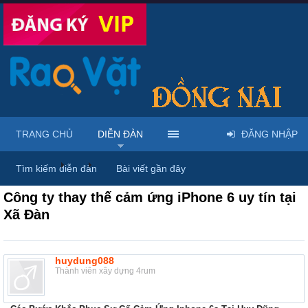
TRANG CHỦ
DIỄN ĐÀN
ĐĂNG NHẬP
Diễn đàn
...
Linh kiện & dịch vụ điện thoại
Tìm kiếm diễn đàn
Bài viết gần đây
Công ty thay thế cảm ứng iPhone 6 uy tín tại
Xã Đàn
huydung088
Thành viên xây dựng 4rum