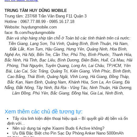
TRUNG TÂM HUY DŨNG MOBILE
Trung tâm: 237/68 Trần Văn Đang F11 Quận 3
Hotline : 0967.77.88.99 - 0985.16.17.18
Website: huydungmobile.com
face: fb.com/huydungmobile
Bán và ship hàng ship tận chỗ ở Toàn bộ các tỉnh thành trên cả nước:
Tiền Giang, Lạng Sơn, Trà Vinh, Quảng Bình, Bình Thuận, Hà Nam,
Đắk Lắk, Kon Tum, Hậu Giang, Hưng Yên, Quảng Ninh, Hòa Bình,
Nghệ An, Hà Nội, Bến Tre, Cần Thơ, Phú Thọ, Bình Phước, Thanh Hóa,
Bắc Ninh, Hà Tĩnh, Bạc Liêu, Bình Dương, Điện Biên, Huế, Cà Mau, Hải
Phòng, Thái Nguyên, Tuyên Quang, Long An, Lai Châu, TP.HCM, Yên
Bái, Lào Cai, Sóc Trăng, Quảng Trị, Kiên Giang, Vĩnh Phúc, Bình Định,
Cao Bằng, Thái Bình, Quảng Ngãi, Vĩnh Long, Hà Giang, Đồng Tháp,
Bắc Kạn, Nam Định, Quảng Nam, Khánh Hòa, Sơn La, An Giang, Đà
Nẵng, Đắk Nông, Tây Ninh, Bà Rịa - Vũng Tàu, Ninh Thuận, Hải Dương,
Lâm Đồng, Phú Yên, Bắc Giang, Đồng Nai, Gia Lai, Ninh Bình,
Xem thêm các chủ đề tương tự:
Tẩy rửa linh kiện điện thoại hiệu quả – Bí quyết giữ độ bền và ổn
định với...
Nên sử dụng tai nghe Xiaomi Buds 6 Active không?
Ưu Đãi Đặc Biệt cho Pin Sạc Dự Phòng Anker Nano 5000mAh