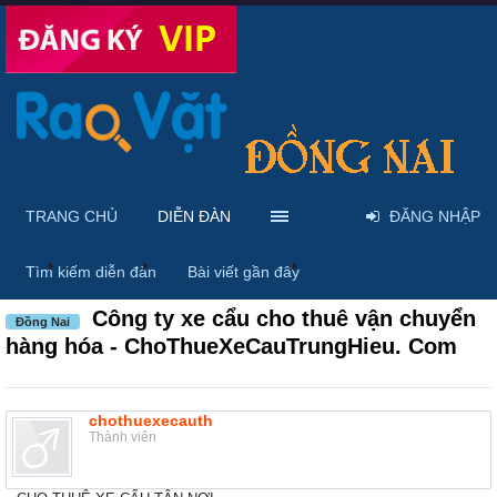
TRANG CHỦ
DIỄN ĐÀN
ĐĂNG NHẬP
...
Diễn đàn
Thảo luận chung
Thùng rác
Tìm kiếm diễn đàn
Bài viết gần đây
Công ty xe cẩu cho thuê vận chuyển
Đồng Nai
hàng hóa - ChoThueXeCauTrungHieu. Com
chothuexecauth
Thành viên