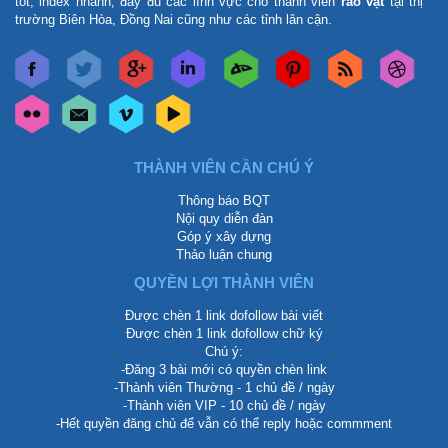
tốt, index nhanh, đầy đủ các lĩnh vực cho thành viên
rao vặt
tại thị
trường Biên Hòa, Đồng Nai cũng như các tỉnh lân cận.
THÀNH VIÊN CẦN CHÚ Ý
Thông báo BQT
Nội quy diễn đàn
Góp ý xây dựng
Thảo luận chung
QUYỀN LỢI THÀNH VIÊN
Được chèn 1 link dofollow bài viết
Được chèn 1 link dofollow chữ ký
Chú ý:
-Đăng 3 bài mới có quyền chèn link
-Thành viên Thường - 1 chủ đề / ngày
-Thành viên VIP - 10 chủ đề / ngày
-Hết quyền đăng chủ để vẫn có thể reply hoặc commment