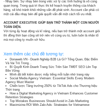
- Nhạy bén. Sự nhạy bén trong việc xử lý các tình huống là vô cùng
quan trọng. Trong quá trì thực thi kế hoạch truyền thông của khách
hàng, sẽ khó tránh khỏi những vấn đề phát sinh. Account cần phải có
một cái đầu nhạy bén để giải quyết vấn đề một cách tối ưu nhất.
ACCOUNT EXECUTIVE GIÚP BẠN TRỞ THÀNH MỘT CON NGƯỜI
TOÀN DIỆN.
Với từng ấy hoạt động và kĩ năng, nếu bạn trở thành một account giỏi
thì đồng thời bạn cũng sẽ trở nên vô cùng ưu tú, luôn luôn là nhân tố
mà mọi công ty muốn sở hữu.
Xem thêm các chủ đề tương tự:
Donaweb.VN - Doanh Nghiệp B2B Là Gì? Tổng Quan, Đặc Điểm
Và Vai Trò Trong...
Bí Quyết Kinh Doanh Trang Sức Trên Sàn TMĐT SEO Lên Top
Bền Vững
Mình đã tiết kiệm được mấy tiếng mỗi tuần nhờ trang này
Social Media Agency Vietnam: Essential Skills Every Modern
Agency Must Master
Chiến lược Tăng trưởng 250% từ TikTok Ads cho Thương hiệu
Thời trang
How a Digital Marketing Agency in Vietnam Enhances Customer
Retention Strategies
Top Mistakes Businesses Should Avoid in Zalo Marketing
Maximizing ROI With Zalo Ads: Strategies for Vietnamese