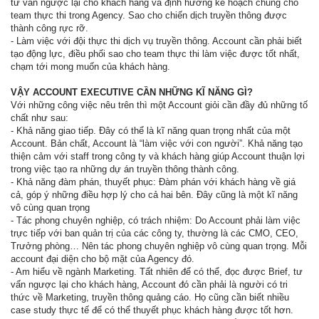
tư vấn ngược lại cho khách hàng và định hướng kế hoạch chung cho
team thực thi trong Agency. Sao cho chiến dịch truyền thông được
thành công rực rỡ.
- Làm việc với đội thực thi dịch vụ truyền thông. Account cần phải biết
tạo động lực, điều phối sao cho team thực thi làm việc được tốt nhất,
chạm tới mong muốn của khách hàng.
VẬY ACCOUNT EXECUTIVE CẦN NHỮNG KĨ NĂNG GÌ?
Với những công việc nêu trên thì một Account giỏi cần đầy đủ những tố
chất như sau:
- Khả năng giao tiếp. Đây có thể là kĩ năng quan trọng nhất của một
Account. Bản chất, Account là “làm việc với con người”. Khả năng tạo
thiện cảm với staff trong công ty và khách hàng giúp Account thuận lợi
trong việc tạo ra những dự án truyền thông thành công.
- Khả năng đàm phán, thuyết phục: Đàm phán với khách hàng về giá
cả, góp ý những điều hợp lý cho cả hai bên. Đây cũng là một kĩ năng
vô cùng quan trọng
- Tác phong chuyên nghiệp, có trách nhiệm: Do Account phải làm việc
trực tiếp với ban quản trị của các công ty, thường là các CMO, CEO,
Trưởng phòng… Nên tác phong chuyên nghiệp vô cùng quan trọng. Mỗi
account đại diện cho bộ mặt của Agency đó.
- Am hiểu về ngành Marketing. Tất nhiên để có thể, đọc được Brief, tư
vấn ngược lại cho khách hàng, Account đó cần phải là người có tri
thức về Marketing, truyền thông quảng cáo. Họ cũng cần biết nhiều
case study thực tế để có thể thuyết phục khách hàng được tốt hơn.