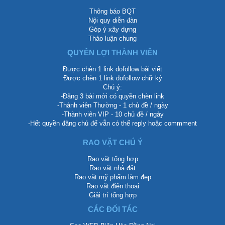
Thông báo BQT
Nội quy diễn đàn
Góp ý xây dựng
Thảo luận chung
QUYỀN LỢI THÀNH VIÊN
Được chèn 1 link dofollow bài viết
Được chèn 1 link dofollow chữ ký
Chú ý:
-Đăng 3 bài mới có quyền chèn link
-Thành viên Thường - 1 chủ đề / ngày
-Thành viên VIP - 10 chủ đề / ngày
-Hết quyền đăng chủ để vẫn có thể reply hoặc commment
RAO VẶT CHÚ Ý
Rao vặt tổng hợp
Rao vặt nhà đất
Rao vặt mỹ phẩm làm đẹp
Rao vặt điện thoại
Giải trí tổng hợp
CÁC ĐỐI TÁC