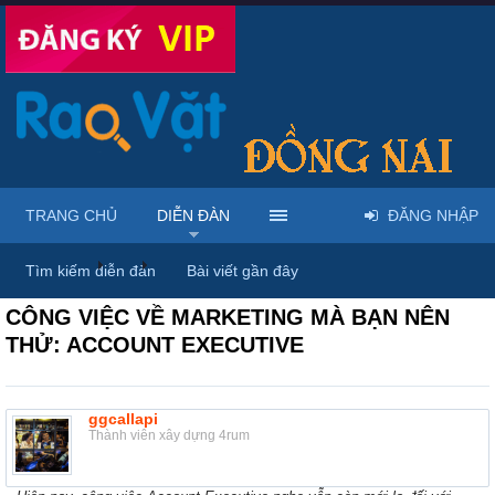
TRANG CHỦ
DIỄN ĐÀN
ĐĂNG NHẬP
Diễn đàn
...
Thủ thuật website, SEO & công nghệ
Tìm kiếm diễn đàn
Bài viết gần đây
CÔNG VIỆC VỀ MARKETING MÀ BẠN NÊN
THỬ: ACCOUNT EXECUTIVE
ggcallapi
Thành viên xây dựng 4rum