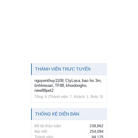
THÀNH VIÊN TRỰC TUYẾN
nguyenthuy1108
CtyLasa
bao ho 3m
,
,
,
tinhtrieuan
TF88
khoidongho
,
,
,
new88pet2
Tổng: 8 (Thành viên: 7, Khách: 1, Bots: 0)
THỐNG KÊ DIỄN ĐÀN
Đề tài thảo luận:
238,662
Bài viết:
254,094
Thành viên:
84,125