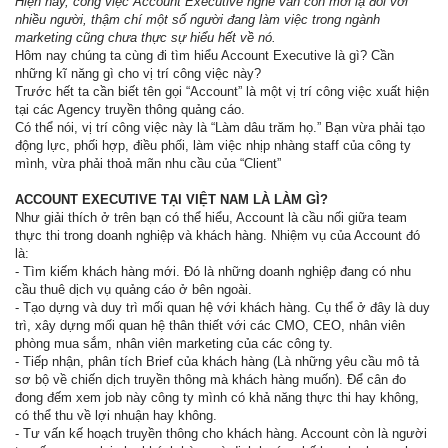
Hiện nay, công việc Account Executive nghe vẫn còn mới lạ đối với
nhiều người, thậm chí một số người đang làm việc trong ngành
marketing cũng chưa thực sự hiểu hết về nó.
Hôm nay chúng ta cùng đi tìm hiểu Account Executive là gì? Cần
những kĩ năng gì cho vị trí công việc này?
Trước hết ta cần biết tên gọi “Account” là một vị trí công việc xuất hiện
tại các Agency truyền thông quảng cáo.
Có thể nói, vị trí công việc này là “Làm dâu trăm họ.” Bạn vừa phải tạo
động lực, phối hợp, điều phối, làm việc nhịp nhàng staff của công ty
mình, vừa phải thoả mãn nhu cầu của “Client”
ACCOUNT EXECUTIVE TẠI VIỆT NAM LÀ LÀM GÌ?
Như giải thích ở trên bạn có thể hiểu, Account là cầu nối giữa team
thực thi trong doanh nghiệp và khách hàng. Nhiệm vụ của Account đó
là:
- Tìm kiếm khách hàng mới. Đó là những doanh nghiệp đang có nhu
cầu thuê dịch vụ quảng cáo ở bên ngoài.
- Tạo dựng và duy trì mối quan hệ với khách hàng. Cụ thể ở đây là duy
trì, xây dựng mối quan hệ thân thiết với các CMO, CEO, nhân viên
phòng mua sắm, nhân viên marketing của các công ty.
- Tiếp nhận, phân tích Brief của khách hàng (Là những yêu cầu mô tả
sơ bộ về chiến dịch truyền thông mà khách hàng muốn). Để cân đo
đong đếm xem job này công ty mình có khả năng thực thi hay không,
có thể thu về lợi nhuận hay không.
- Tư vấn kế hoạch truyền thông cho khách hàng. Account còn là người