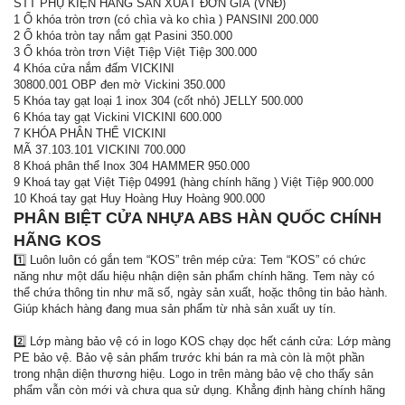
STT PHỤ KIỆN HÃNG SẢN XUẤT ĐƠN GIÁ (VNĐ)
1 Ổ khóa tròn trơn (có chìa và ko chìa ) PANSINI 200.000
2 Ổ khóa tròn tay nắm gạt Pasini 350.000
3 Ổ khóa tròn trơn Việt Tiệp Việt Tiệp 300.000
4 Khóa cửa nắm đấm VICKINI
30800.001 OBP đen mờ Vickini 350.000
5 Khóa tay gạt loại 1 inox 304 (cốt nhỏ) JELLY 500.000
6 Khóa tay gạt Vickini VICKINI 600.000
7 KHÓA PHÂN THỂ VICKINI
MÃ 37.103.101 VICKINI 700.000
8 Khoá phân thể Inox 304 HAMMER 950.000
9 Khoá tay gạt Việt Tiệp 04991 (hàng chính hãng ) Việt Tiệp 900.000
10 Khoá tay gạt Huy Hoàng Huy Hoàng 900.000
PHÂN BIỆT CỬA NHỰA ABS HÀN QUỐC CHÍNH
HÃNG KOS
1️⃣ Luôn luôn có gắn tem “KOS” trên mép cửa: Tem “KOS” có chức
năng như một dấu hiệu nhận diện sản phẩm chính hãng. Tem này có
thể chứa thông tin như mã số, ngày sản xuất, hoặc thông tin bảo hành.
Giúp khách hàng đang mua sản phẩm từ nhà sản xuất uy tín.
2️⃣ Lớp màng bảo vệ có in logo KOS chạy dọc hết cánh cửa: Lớp màng
PE bảo vệ. Bảo vệ sản phẩm trước khi bán ra mà còn là một phần
trong nhận diện thương hiệu. Logo in trên màng bảo vệ cho thấy sản
phẩm vẫn còn mới và chưa qua sử dụng. Khẳng định hàng chính hãng