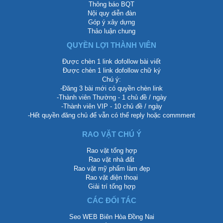
Thông báo BQT
Nội quy diễn đàn
Góp ý xây dựng
Thảo luận chung
QUYỀN LỢI THÀNH VIÊN
Được chèn 1 link dofollow bài viết
Được chèn 1 link dofollow chữ ký
Chú ý:
-Đăng 3 bài mới có quyền chèn link
-Thành viên Thường - 1 chủ đề / ngày
-Thành viên VIP - 10 chủ đề / ngày
-Hết quyền đăng chủ để vẫn có thể reply hoặc commment
RAO VẶT CHÚ Ý
Rao vặt tổng hợp
Rao vặt nhà đất
Rao vặt mỹ phẩm làm đẹp
Rao vặt điện thoại
Giải trí tổng hợp
CÁC ĐỐI TÁC
Seo WEB Biên Hòa Đồng Nai