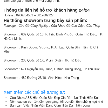
đảm bảo giá trị thực cho mỗi công trình.
Thông tin liên hệ hỗ trợ khách hàng 24/24
Hotline : 0906764503 – 0817602727
Hệ thống showrom trưng bày sản phẩm:
Fanpage : Cửa Gỗ Công Nghiệp , Cửa Nhựa Gỗ Cao Cấp , Cửa Thép
Showroom : 639 Quốc Lộ 13, P. Hiệp Bình Phước, Quận Thủ Đức, TP.
Hồ Chí Minh.
Showroom : Kinh Dương Vương, P. An Lạc, Quận Bình Tân Hồ Chí
Minh
Showroom : 235 Quốc Lộ 1K, P.Linh Xuân, TP.Thủ Đức
Showroom : 671 Nguyễn Duy Trinh, P.Bình Trưng Đông, TP.Thủ Đức
Showroom : 489 Đường 23/10, Vĩnh Hiệp , Nha Trang
Xem thêm các chủ đề tương tự:
Cửa Nhựa ABS Hàn Quốc Bền Đẹp Giá Rẻ – Nội Thất Hiện Đại
Nệm cao su đơn 1mx2m gọn gàng, tối ưu diện tích phòng ngủ nhỏ
Bàn Làm Việc Nhân Viên Dạng Cụm Hiện Đại, Tiện Dụng