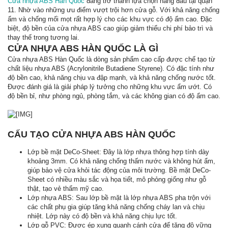
Cửa nhựa ABS Hàn Quốc
đang trở thành lựa chọn hàng đầu tại quận
11. Nhờ vào những ưu điểm vượt trội hơn cửa gỗ. Với khả năng chống
ẩm và chống mối mọt rất hợp lý cho các khu vực có độ ẩm cao. Đặc
biệt, độ bền của cửa nhựa ABS cao giúp giảm thiểu chi phí bảo trì và
thay thế trong tương lai.
CỬA NHỰA ABS HÀN QUỐC LÀ GÌ
Cửa nhựa ABS Hàn Quốc là dòng sản phẩm cao cấp được chế tạo từ
chất liệu nhựa ABS (Acrylonitrile Butadiene Styrene). Có đặc tính như
độ bền cao, khả năng chịu va đập mạnh, và khả năng chống nước tốt.
Được đánh giá là giải pháp lý tưởng cho những khu vực ẩm ướt. Có
độ bền bỉ, như phòng ngủ, phòng tắm, và các không gian có độ ẩm cao.
CẤU TẠO CỬA NHỰA ABS HÀN QUỐC
Lớp bề mặt DeCo-Sheet: Đây là lớp nhựa thông hợp tính dày
khoảng 3mm. Có khả năng chống thấm nước và không hút ẩm,
giúp bảo vệ cửa khỏi tác động của môi trường. Bề mặt DeCo-
Sheet có nhiều màu sắc và họa tiết, mô phỏng giống như gỗ
thật, tạo vẻ thẩm mỹ cao.
Lớp nhựa ABS: Sau lớp bề mặt là lớp nhựa ABS pha trộn với
các chất phụ gia giúp tăng khả năng chống cháy lan và chịu
nhiệt. Lớp này có độ bền và khả năng chịu lực tốt.
Lớp gỗ PVC: Được ép xung quanh cánh cửa để tăng độ vững