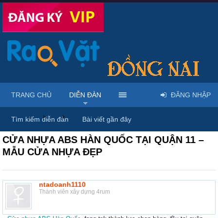
TRANG CHỦ
DIỄN ĐÀN
ĐĂNG NHẬP
Diễn đàn
...
Nội thất & Ngoại thất
Tìm kiếm diễn đàn
Bài viết gần đây
CỬA NHỰA ABS HÀN QUỐC TẠI QUẬN 11 –
MẪU CỬA NHỰA ĐẸP
ntadoanh1110
Thành viên xây dựng 4rum