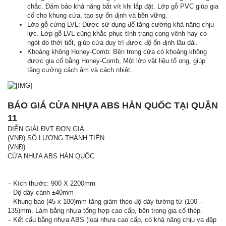
chắc. Đảm bảo khả năng bắt vít khi lắp đặt. Lớp gỗ PVC giúp gia
cố cho khung cửa, tạo sự ổn định và bền vững.
Lớp gỗ cứng LVL: Được sử dụng để tăng cường khả năng chịu
lực. Lớp gỗ LVL cũng khắc phục tình trạng cong vênh hay co
ngót do thời tiết, giúp cửa duy trì được độ ổn định lâu dài.
Khoảng không Honey-Comb: Bên trong cửa có khoảng không
được gia cố bằng Honey-Comb, Một lớp vật liệu tổ ong, giúp
tăng cường cách âm và cách nhiệt.
BÁO GIÁ CỬA NHỰA ABS HÀN QUỐC TẠI QUẬN
11
DIỄN GIẢI ĐVT ĐƠN GIÁ
(VNĐ) SỐ LƯỢNG THÀNH TIỀN
(VNĐ)
CỬA NHỰA ABS HÀN QUỐC
– Kích thước: 900 X 2200mm
– Độ dày cánh ±40mm
– Khung bao (45 x 100)mm tăng giảm theo độ dày tường từ (100 –
135)mm. Làm bằng nhựa tổng hợp cao cấp, bên trong gia cố thép.
– Kết cấu bằng nhựa ABS (loại nhựa cao cấp, có khả năng chịu va đập