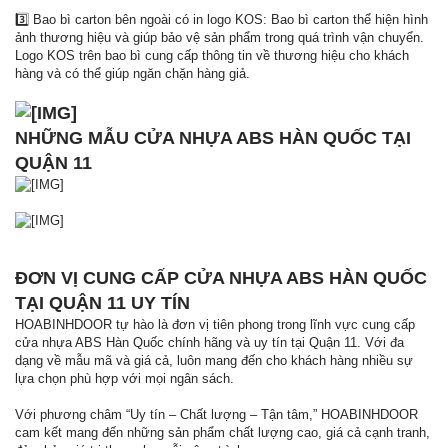
3️⃣ Bao bì carton bên ngoài có in logo KOS: Bao bì carton thể hiện hình
ảnh thương hiệu và giúp bảo vệ sản phẩm trong quá trình vận chuyển.
Logo KOS trên bao bì cung cấp thông tin về thương hiệu cho khách
hàng và có thể giúp ngăn chặn hàng giả.
NHỮNG MẪU CỬA NHỰA ABS HÀN QUỐC TẠI
QUẬN 11
ĐƠN VỊ CUNG CẤP CỬA NHỰA ABS HÀN QUỐC
TẠI QUẬN 11 UY TÍN
HOABINHDOOR tự hào là đơn vị tiên phong trong lĩnh vực cung cấp
cửa nhựa ABS Hàn Quốc chính hãng và uy tín tại Quận 11. Với đa
dạng về mẫu mã và giá cả, luôn mang đến cho khách hàng nhiều sự
lựa chọn phù hợp với mọi ngân sách.
Với phương châm “Uy tín – Chất lượng – Tận tâm,” HOABINHDOOR
cam kết mang đến những sản phẩm chất lượng cao, giá cả cạnh tranh,