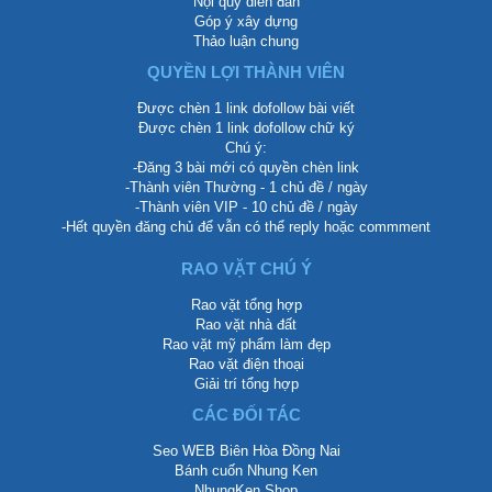
Nội quy diễn đàn
Góp ý xây dựng
Thảo luận chung
QUYỀN LỢI THÀNH VIÊN
Được chèn 1 link dofollow bài viết
Được chèn 1 link dofollow chữ ký
Chú ý:
-Đăng 3 bài mới có quyền chèn link
-Thành viên Thường - 1 chủ đề / ngày
-Thành viên VIP - 10 chủ đề / ngày
-Hết quyền đăng chủ để vẫn có thể reply hoặc commment
RAO VẶT CHÚ Ý
Rao vặt tổng hợp
Rao vặt nhà đất
Rao vặt mỹ phẩm làm đẹp
Rao vặt điện thoại
Giải trí tổng hợp
CÁC ĐỐI TÁC
Seo WEB Biên Hòa Đồng Nai
Bánh cuốn Nhung Ken
NhungKen Shop