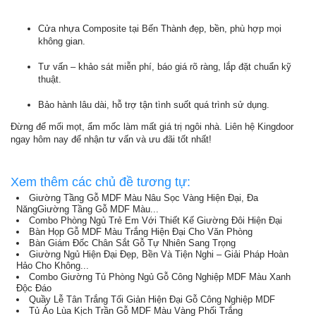
Cửa nhựa Composite tại Bến Thành đẹp, bền, phù hợp mọi
không gian.
Tư vấn – khảo sát miễn phí, báo giá rõ ràng, lắp đặt chuẩn kỹ
thuật.
Bảo hành lâu dài, hỗ trợ tận tình suốt quá trình sử dụng.
Đừng để mối mọt, ẩm mốc làm mất giá trị ngôi nhà. Liên hệ Kingdoor
ngay hôm nay để nhận tư vấn và ưu đãi tốt nhất!
Xem thêm các chủ đề tương tự:
Giường Tầng Gỗ MDF Màu Nâu Sọc Vàng Hiện Đại, Đa
NăngGiường Tầng Gỗ MDF Màu...
Combo Phòng Ngủ Trẻ Em Với Thiết Kế Giường Đôi Hiện Đại
Bàn Họp Gỗ MDF Màu Trắng Hiện Đại Cho Văn Phòng
Bàn Giám Đốc Chân Sắt Gỗ Tự Nhiên Sang Trọng
Giường Ngủ Hiện Đại Đẹp, Bền Và Tiện Nghi – Giải Pháp Hoàn
Hảo Cho Không...
Combo Giường Tủ Phòng Ngủ Gỗ Công Nghiệp MDF Màu Xanh
Độc Đáo
Quầy Lễ Tân Trắng Tối Giản Hiện Đại Gỗ Công Nghiệp MDF
Tủ Áo Lùa Kịch Trần Gỗ MDF Màu Vàng Phối Trắng