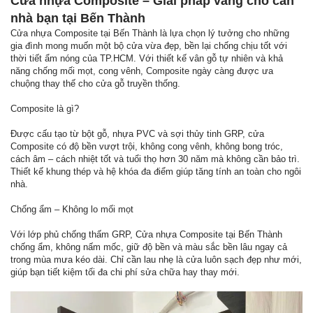
Cửa nhựa Composite – Giải pháp vàng cho căn
nhà bạn tại Bến Thành
Cửa nhựa Composite tại Bến Thành là lựa chọn lý tưởng cho những
gia đình mong muốn một bộ cửa vừa đẹp, bền lại chống chịu tốt với
thời tiết ẩm nóng của TP.HCM. Với thiết kế vân gỗ tự nhiên và khả
năng chống mối mọt, cong vênh, Composite ngày càng được ưa
chuộng thay thế cho cửa gỗ truyền thống.
Composite là gì?
Được cấu tạo từ bột gỗ, nhựa PVC và sợi thủy tinh GRP, cửa
Composite có độ bền vượt trội, không cong vênh, không bong tróc,
cách âm – cách nhiệt tốt và tuổi thọ hơn 30 năm mà không cần bảo trì.
Thiết kế khung thép và hệ khóa đa điểm giúp tăng tính an toàn cho ngôi
nhà.
Chống ẩm – Không lo mối mọt
Với lớp phủ chống thấm GRP, Cửa nhựa Composite tại Bến Thành
chống ẩm, không nấm mốc, giữ độ bền và màu sắc bền lâu ngay cả
trong mùa mưa kéo dài. Chỉ cần lau nhẹ là cửa luôn sạch đẹp như mới,
giúp bạn tiết kiệm tối đa chi phí sửa chữa hay thay mới.