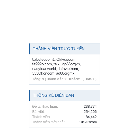
THÀNH VIÊN TRỰC TUYẾN
8xbeteucom1
Oklvuscom
,
,
fa999rkcom
taixiugo88orgvn
,
,
easyloanworld
dafavietnam
,
,
333Okcncom
ad88orgmx
,
Tổng: 9 (Thành viên: 8, Khách: 1, Bots: 0)
THỐNG KÊ DIỄN ĐÀN
Đề tài thảo luận:
238,774
Bài viết:
254,206
Thành viên:
84,442
Thành viên mới nhất:
Oklvuscom