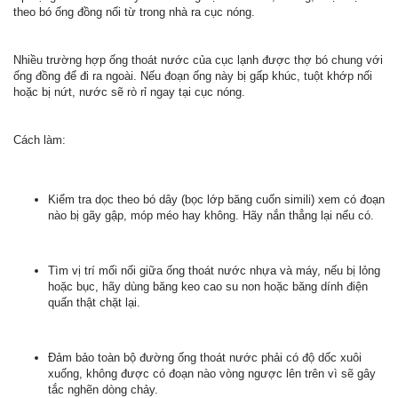
theo bó ống đồng nối từ trong nhà ra cục nóng.
Nhiều trường hợp ống thoát nước của cục lạnh được thợ bó chung với
ống đồng để đi ra ngoài. Nếu đoạn ống này bị gấp khúc, tuột khớp nối
hoặc bị nứt, nước sẽ rò rỉ ngay tại cục nóng.
Cách làm:
Kiểm tra dọc theo bó dây (bọc lớp băng cuốn simili) xem có đoạn
nào bị gãy gập, móp méo hay không. Hãy nắn thẳng lại nếu có.
Tìm vị trí mối nối giữa ống thoát nước nhựa và máy, nếu bị lỏng
hoặc bục, hãy dùng băng keo cao su non hoặc băng dính điện
quấn thật chặt lại.
Đảm bảo toàn bộ đường ống thoát nước phải có độ dốc xuôi
xuống, không được có đoạn nào vòng ngược lên trên vì sẽ gây
tắc nghẽn dòng chảy.