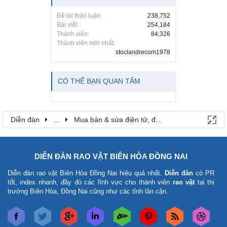
Đề tài thảo luận:
238,752
Bài viết:
254,184
Thành viên:
84,326
Thành viên mới nhất:
stoclandrecom1978
CÓ THỂ BẠN QUAN TÂM
Diễn đàn
...
Mua bán & sửa điện tử, điện lạnh
DIỄN ĐÀN RAO VẶT BIÊN HÒA ĐỒNG NAI
Diễn đàn rao vặt Biên Hòa Đồng Nai
hiệu quả nhất.
Diễn đàn
có PR
tốt, index nhanh, đầy đủ các lĩnh vực cho thành viên
rao vặt
tại thị
trường Biên Hòa, Đồng Nai cũng như các tỉnh lân cận.