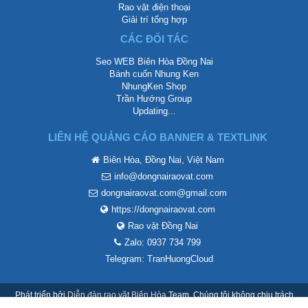
Rao vặt điện thoại
Giải trí tổng hợp
CÁC ĐỐI TÁC
Seo WEB Biên Hòa Đồng Nai
Bánh cuốn Nhung Ken
NhungKen Shop
Trần Hướng Group
Updating...
LIÊN HỆ QUẢNG CÁO BANNER & TEXTLINK
Biên Hòa, Đồng Nai, Việt Nam
info@dongnairaovat.com
dongnairaovat.com@gmail.com
https://dongnairaovat.com
Rao vặt Đồng Nai
Zalo: 0937 734 799
Telegram: TranHuongCloud
Phát triển bởi
Diễn đàn rao vặt Biên Hòa
Team. Chúng tôi không chịu trách
nhiệm mội nội dung thành viên đăng lên.