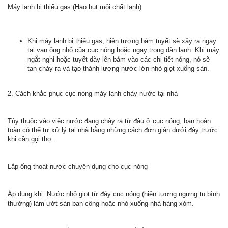
Máy lạnh bị thiếu gas (Hao hụt môi chất lạnh)
Khi máy lạnh bị thiếu gas, hiện tượng bám tuyết sẽ xảy ra ngay
tại van ống nhỏ của cục nóng hoặc ngay trong dàn lạnh. Khi máy
ngắt nghỉ hoặc tuyết dày lên bám vào các chi tiết nóng, nó sẽ
tan chảy ra và tạo thành lượng nước lớn nhỏ giọt xuống sàn.
2. Cách khắc phục cục nóng máy lạnh chảy nước tại nhà
Tùy thuộc vào việc nước đang chảy ra từ đâu ở cục nóng, bạn hoàn
toàn có thể tự xử lý tại nhà bằng những cách đơn giản dưới đây trước
khi cần gọi thợ.
Lắp ống thoát nước chuyên dụng cho cục nóng
Áp dụng khi: Nước nhỏ giọt từ đáy cục nóng (hiện tượng ngưng tụ bình
thường) làm ướt sàn ban công hoặc nhỏ xuống nhà hàng xóm.