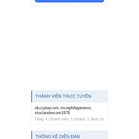
THÀNH VIÊN TRỰC TUYẾN
okzzplaycom
mcwphilippinesio
,
,
stoclandrecom1978
Tổng: 4 (Thành viên: 3, Khách: 1, Bots: 0)
THỐNG KÊ DIỄN ĐÀN