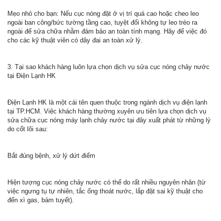
Mẹo nhỏ cho bạn: Nếu cục nóng đặt ở vị trí quá cao hoặc cheo leo
ngoài ban công/bức tường tầng cao, tuyệt đối không tự leo trèo ra
ngoài để sửa chữa nhằm đảm bảo an toàn tính mạng. Hãy để việc đó
cho các kỹ thuật viên có dây đai an toàn xử lý.
3. Tại sao khách hàng luôn lựa chọn dịch vụ sửa cục nóng chảy nước
tại Điện Lạnh HK
Điện Lạnh HK là một cái tên quen thuộc trong ngành dịch vụ điện lạnh
tại TP.HCM. Việc khách hàng thường xuyên ưu tiên lựa chọn dịch vụ
sửa chữa cục nóng máy lạnh chảy nước tại đây xuất phát từ những lý
do cốt lõi sau:
Bắt đúng bệnh, xử lý dứt điểm
Hiện tượng cục nóng chảy nước có thể do rất nhiều nguyên nhân (từ
việc ngưng tụ tự nhiên, tắc ống thoát nước, lắp đặt sai kỹ thuật cho
đến xì gas, bám tuyết).