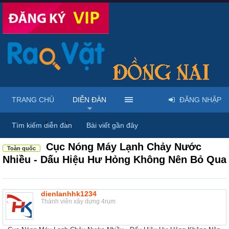
TRANG CHỦ
DIỄN ĐÀN
ĐĂNG NHẬP
Diễn đàn
...
Mua bán & sửa điện tử, điện lạnh
Tìm kiếm diễn đàn
Bài viết gần đây
Cục Nóng Máy Lạnh Chảy Nước
Toàn quốc
Nhiều - Dấu Hiệu Hư Hỏng Không Nên Bỏ Qua
dienlanhhk1234
Thành viên xây dựng 4rum