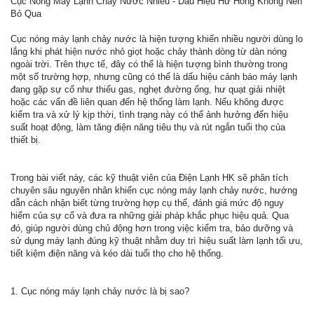
Cục Nóng Máy Lạnh Chảy Nước Nhiều - Dấu Hiệu Hư Hỏng Không Nên
Bỏ Qua
Cục nóng máy lạnh chảy nước là hiện tượng khiến nhiều người dùng lo
lắng khi phát hiện nước nhỏ giọt hoặc chảy thành dòng từ dàn nóng
ngoài trời. Trên thực tế, đây có thể là hiện tượng bình thường trong
một số trường hợp, nhưng cũng có thể là dấu hiệu cảnh báo máy lạnh
đang gặp sự cố như thiếu gas, nghẹt đường ống, hư quạt giải nhiệt
hoặc các vấn đề liên quan đến hệ thống làm lạnh. Nếu không được
kiểm tra và xử lý kịp thời, tình trạng này có thể ảnh hưởng đến hiệu
suất hoạt động, làm tăng điện năng tiêu thụ và rút ngắn tuổi thọ của
thiết bị.
Trong bài viết này, các kỹ thuật viên của Điện Lạnh HK sẽ phân tích
chuyên sâu nguyên nhân khiến cục nóng máy lạnh chảy nước, hướng
dẫn cách nhận biết từng trường hợp cụ thể, đánh giá mức độ nguy
hiểm của sự cố và đưa ra những giải pháp khắc phục hiệu quả. Qua
đó, giúp người dùng chủ động hơn trong việc kiểm tra, bảo dưỡng và
sử dụng máy lạnh đúng kỹ thuật nhằm duy trì hiệu suất làm lạnh tối ưu,
tiết kiệm điện năng và kéo dài tuổi thọ cho hệ thống.
1. Cục nóng máy lạnh chảy nước là bị sao?