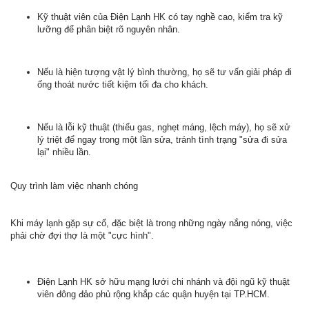
Kỹ thuật viên của Điện Lạnh HK có tay nghề cao, kiểm tra kỹ
lưỡng để phân biệt rõ nguyên nhân.
Nếu là hiện tượng vật lý bình thường, họ sẽ tư vấn giải pháp đi
ống thoát nước tiết kiệm tối đa cho khách.
Nếu là lỗi kỹ thuật (thiếu gas, nghẹt máng, lệch máy), họ sẽ xử
lý triệt để ngay trong một lần sửa, tránh tình trạng "sửa đi sửa
lại" nhiều lần.
Quy trình làm việc nhanh chóng
Khi máy lạnh gặp sự cố, đặc biệt là trong những ngày nắng nóng, việc
phải chờ đợi thợ là một "cực hình".
Điện Lạnh HK sở hữu mạng lưới chi nhánh và đội ngũ kỹ thuật
viên đông đảo phủ rộng khắp các quận huyện tại TP.HCM.