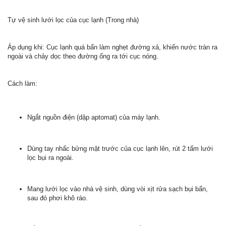
Tự vệ sinh lưới lọc của cục lạnh (Trong nhà)
Áp dụng khi: Cục lạnh quá bẩn làm nghẹt đường xả, khiến nước tràn ra
ngoài và chảy dọc theo đường ống ra tới cục nóng.
Cách làm:
Ngắt nguồn điện (dập aptomat) của máy lạnh.
Dùng tay nhấc bửng mặt trước của cục lạnh lên, rút 2 tấm lưới
lọc bụi ra ngoài.
Mang lưới lọc vào nhà vệ sinh, dùng vòi xịt rửa sạch bụi bẩn,
sau đó phơi khô ráo.