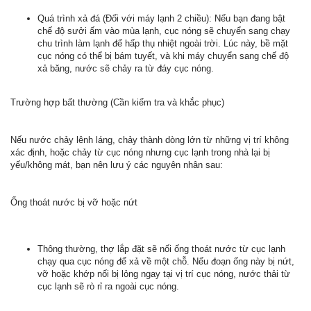
Quá trình xả đá (Đối với máy lạnh 2 chiều): Nếu bạn đang bật
chế độ sưởi ấm vào mùa lạnh, cục nóng sẽ chuyển sang chạy
chu trình làm lạnh để hấp thụ nhiệt ngoài trời. Lúc này, bề mặt
cục nóng có thể bị bám tuyết, và khi máy chuyển sang chế độ
xả băng, nước sẽ chảy ra từ đáy cục nóng.
Trường hợp bất thường (Cần kiểm tra và khắc phục)
Nếu nước chảy lênh láng, chảy thành dòng lớn từ những vị trí không
xác định, hoặc chảy từ cục nóng nhưng cục lạnh trong nhà lại bị
yếu/không mát, bạn nên lưu ý các nguyên nhân sau:
Ống thoát nước bị vỡ hoặc nứt
Thông thường, thợ lắp đặt sẽ nối ống thoát nước từ cục lạnh
chạy qua cục nóng để xả về một chỗ. Nếu đoạn ống này bị nứt,
vỡ hoặc khớp nối bị lỏng ngay tại vị trí cục nóng, nước thải từ
cục lạnh sẽ rò rỉ ra ngoài cục nóng.